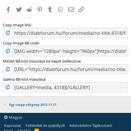
i
Facebook
Twitter
Reddit
Pinterest
Tumblr
WhatsApp
E-mail
Link
l
l
a
Copy image link
g
Copy image BB code
MEDIA BB kód másolása kis képet beillesztve
Galéria BB kód másolása
Egy csepp világnap 2013.11.17.
Magyar
Kapcsolat
Feltételek és szabályok
Adatvédelmi Tájékoztató
Súgó
Főoldal
R