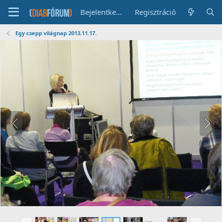
Bejelentkezés
Regisztráció
Egy csepp világnap 2013.11.17.