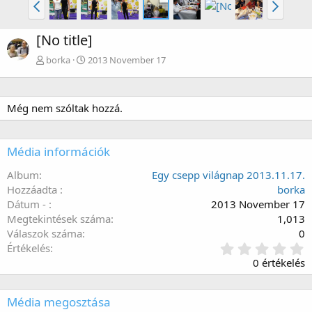
[No title]
borka
2013 November 17
Még nem szóltak hozzá.
Média információk
Album
Egy csepp világnap 2013.11.17.
Hozzáadta
borka
Dátum -
2013 November 17
Megtekintések száma
1,013
Válaszok száma
0
0
Értékelés
.
0 értékelés
0
0
c
Média megosztása
s