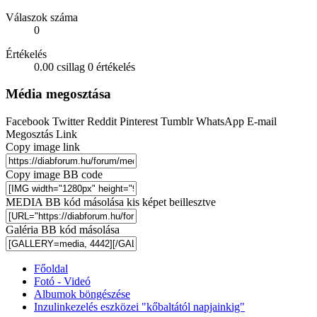
Válaszok száma
0
Értékelés
0.00 csillag
0 értékelés
Média megosztása
Facebook
Twitter
Reddit
Pinterest
Tumblr
WhatsApp
E-mail
Megosztás
Link
Copy image link
Copy image BB code
MEDIA BB kód másolása kis képet beillesztve
Galéria BB kód másolása
Főoldal
Fotó - Videó
Albumok böngészése
Inzulinkezelés eszközei "kőbaltától napjainkig"