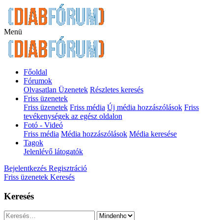
Menü
Főoldal
Fórumok
Olvasatlan Üzenetek
Részletes keresés
Friss üzenetek
Friss üzenetek
Friss média
Új média hozzászólások
Friss
tevékenységek az egész oldalon
Fotó - Videó
Friss média
Média hozzászólások
Média keresése
Tagok
Jelenlévő látogatók
Bejelentkezés
Regisztráció
Friss üzenetek
Keresés
Keresés