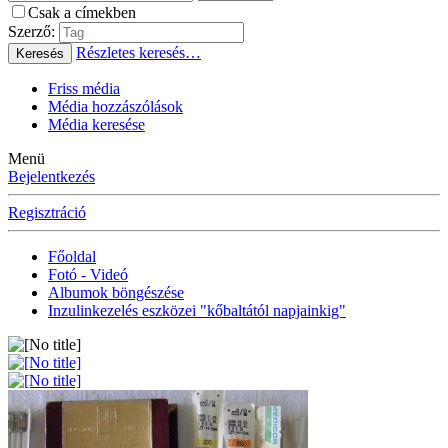
Csak a címekben
Szerző:
Részletes keresés…
Keresés
Friss média
Média hozzászólások
Média keresése
Menü
Bejelentkezés
Regisztráció
Főoldal
Fotó - Videó
Albumok böngészése
Inzulinkezelés eszközei "kőbaltától napjainkig"