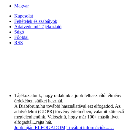
Magyar
Kapcsolat
Feltételek és szabályok
Adatvédelmi Tájékoztató
Súgó
Főoldal
RSS
|
Tájékoztatunk, hogy oldalunk a jobb felhasználói élmény
érdekében sütiket használ.
A Diabforum.hu további használatával ezt elfogadod. Az
adatvédelmi (GDPR) törvény értelmében, valamit kötelező
megjelenítenünk. Valószínű, hogy már 100+ másik ilyet
elfogadtál...rajta hát.
Jobb híján ELFOGADOM
További információk...…