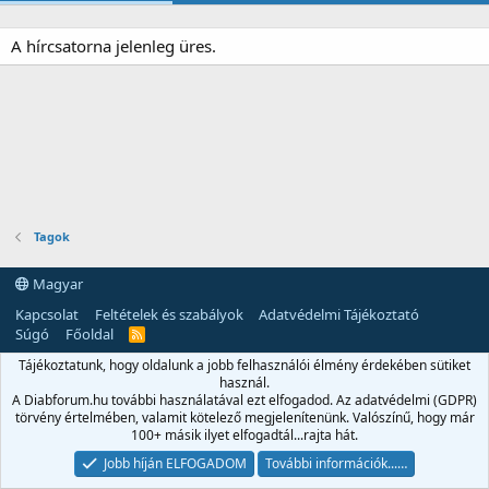
A hírcsatorna jelenleg üres.
Tagok
Magyar
Kapcsolat
Feltételek és szabályok
Adatvédelmi Tájékoztató
Súgó
Főoldal
R
S
Tájékoztatunk, hogy oldalunk a jobb felhasználói élmény érdekében sütiket
S
használ.
A Diabforum.hu további használatával ezt elfogadod. Az adatvédelmi (GDPR)
törvény értelmében, valamit kötelező megjelenítenünk. Valószínű, hogy már
100+ másik ilyet elfogadtál...rajta hát.
Jobb híján ELFOGADOM
További információk...…