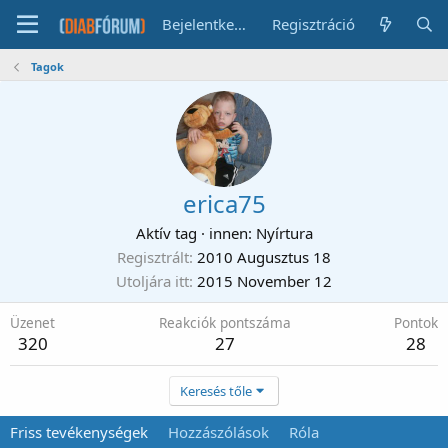
Bejelentkezés
Regisztráció
Tagok
erica75
Aktív tag
·
innen
:
Nyírtura
Regisztrált
2010 Augusztus 18
Utoljára itt
2015 November 12
Üzenet
Reakciók pontszáma
Pontok
320
27
28
Keresés tőle
Friss tevékenységek
Hozzászólások
Róla