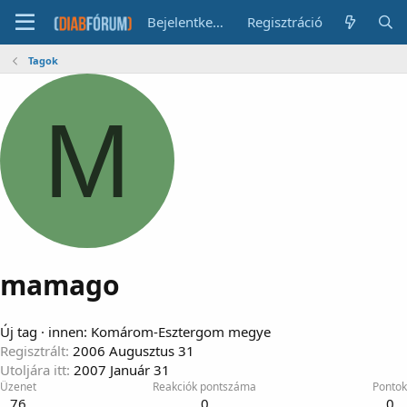
Bejelentkezés
Regisztráció
Tagok
M
mamago
Új tag
·
innen
:
Komárom-Esztergom megye
Regisztrált
2006 Augusztus 31
Utoljára itt
2007 Január 31
Üzenet
Reakciók pontszáma
Pontok
76
0
0