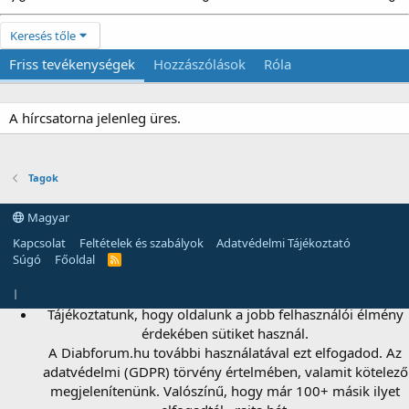
Keresés tőle
Friss tevékenységek
Hozzászólások
Róla
A hírcsatorna jelenleg üres.
Tagok
Magyar
Kapcsolat
Feltételek és szabályok
Adatvédelmi Tájékoztató
Súgó
Főoldal
R
S
S
|
Tájékoztatunk, hogy oldalunk a jobb felhasználói élmény
érdekében sütiket használ.
A Diabforum.hu további használatával ezt elfogadod. Az
adatvédelmi (GDPR) törvény értelmében, valamit kötelező
megjelenítenünk. Valószínű, hogy már 100+ másik ilyet