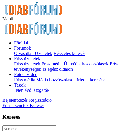
Menü
Főoldal
Fórumok
Olvasatlan Üzenetek
Részletes keresés
Friss üzenetek
Friss üzenetek
Friss média
Új média hozzászólások
Friss
tevékenységek az egész oldalon
Fotó - Videó
Friss média
Média hozzászólások
Média keresése
Tagok
Jelenlévő látogatók
Bejelentkezés
Regisztráció
Friss üzenetek
Keresés
Keresés