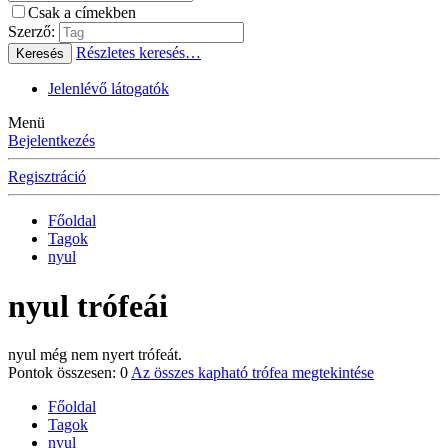
Csak a címekben
Szerző:
Részletes keresés…
Keresés
Jelenlévő látogatók
Menü
Bejelentkezés
Regisztráció
Főoldal
Tagok
nyul
nyul trófeái
nyul még nem nyert trófeát.
Pontok összesen: 0
Az összes kapható trófea megtekintése
Főoldal
Tagok
nyul