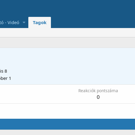
tó - Videó
Tagok
is 8
ber 1
Reakciók pontszáma
0