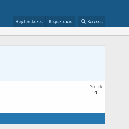
Bejelentkezés
Regisztráció
Keresés
Pontok
0