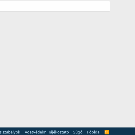
és szabályok
Adatvédelmi Tájékoztató
Súgó
Főoldal
R