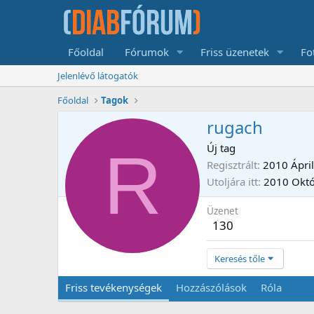
Főoldal
Fórumok
Friss üzenetek
Fo
Jelenlévő látogatók
Főoldal
Tagok
rugach
R
Új tag
Regisztrált
2010 Ápril
Utoljára itt
2010 Októ
Üzenet
130
Keresés tőle
Friss tevékenységek
Hozzászólások
Róla