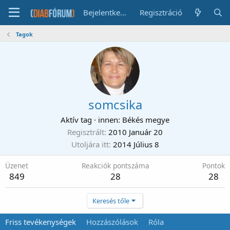
Bejelentkezés
Regisztráció
Tagok
somcsika
Aktív tag
·
innen
:
Békés megye
Regisztrált
2010 Január 20
Utoljára itt
2014 Július 8
Üzenet
Reakciók pontszáma
Pontok
849
28
28
Keresés tőle
Friss tevékenységek
Hozzászólások
Róla