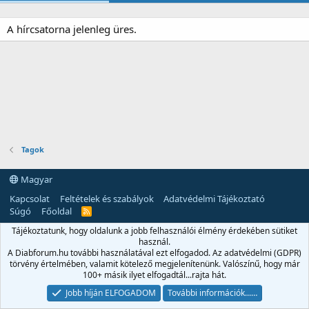
A hírcsatorna jelenleg üres.
Tagok
Magyar
Kapcsolat
Feltételek és szabályok
Adatvédelmi Tájékoztató
Súgó
Főoldal
R
S
Tájékoztatunk, hogy oldalunk a jobb felhasználói élmény érdekében sütiket
S
használ.
A Diabforum.hu további használatával ezt elfogadod. Az adatvédelmi (GDPR)
törvény értelmében, valamit kötelező megjelenítenünk. Valószínű, hogy már
100+ másik ilyet elfogadtál...rajta hát.
Jobb híján ELFOGADOM
További információk...…