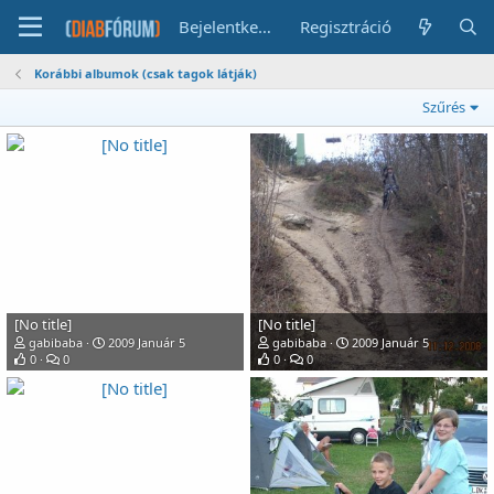
Bejelentkezés
Regisztráció
Korábbi albumok (csak tagok látják)
Szűrés
[No title]
[No title]
gabibaba
2009 Január 5
gabibaba
2009 Január 5
0
0
0
0