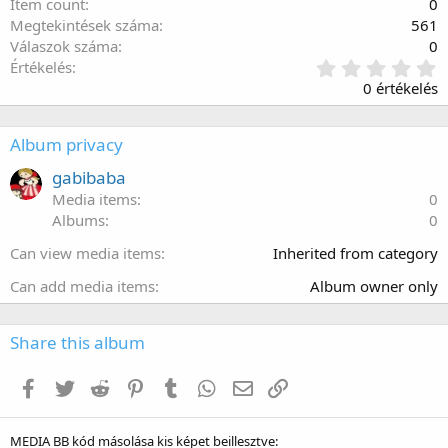
Item count
0
Megtekintések száma
561
Válaszok száma
0
0
Értékelés
.
0 értékelés
0
0
c
Album privacy
s
i
gabibaba
l
Media items
0
l
Albums
0
a
g
Can view media items
Inherited from category
Can add media items
Album owner only
Share this album
Facebook
Twitter
Reddit
Pinterest
Tumblr
WhatsApp
E-mail
Link
MEDIA BB kód másolása kis képet beillesztve