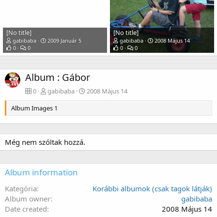
[No title]
[No title]
gabibaba
2009 Január 5
gabibaba
2008 Május 14
0
0
0
0
Album : Gábor
0
gabibaba
2008 Május 14
Album Images 1
Még nem szóltak hozzá.
Album information
Kategória
Korábbi albumok (csak tagok látják)
Album owner
gabibaba
Date created
2008 Május 14