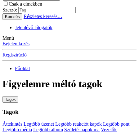
Csak a címekben
Szerző:
Részletes keresés…
Keresés
Jelenlévő látogatók
Menü
Bejelentkezés
Regisztráció
Főoldal
Figyelemre méltó tagok
Tagok
Tagok
Áttekintés
Legtöbb üzenet
Legtöbb reakciót kapók
Legtöbb pont
Legtöbb média
Legtöbb album
Születésnapok ma
Vezetők