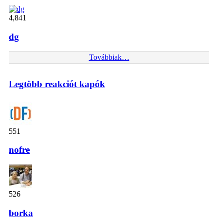
4,841
dg
Továbbiak…
Legtöbb reakciót kapók
551
nofre
526
borka