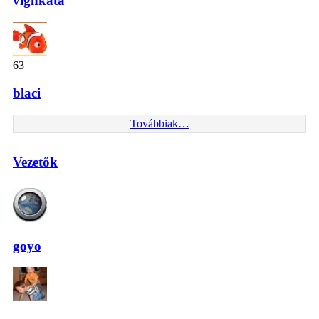
vighkata
63
blaci
Továbbiak…
Vezetők
goyo