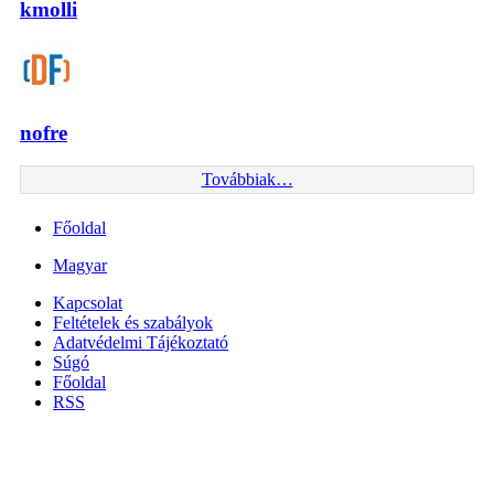
kmolli
nofre
Továbbiak…
Főoldal
Magyar
Kapcsolat
Feltételek és szabályok
Adatvédelmi Tájékoztató
Súgó
Főoldal
RSS