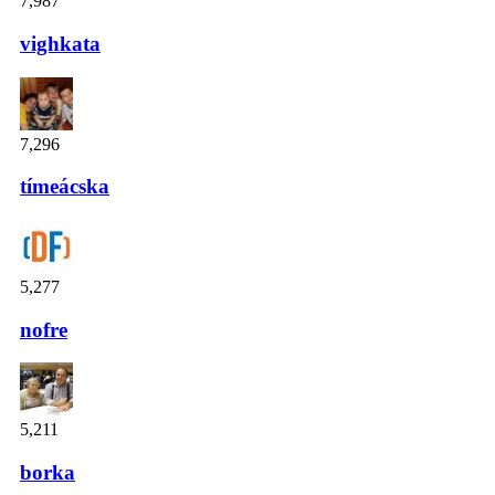
7,987
vighkata
7,296
tímeácska
5,277
nofre
5,211
borka