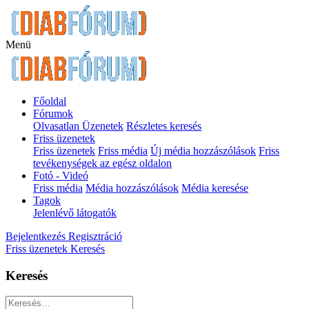
Menü
Főoldal
Fórumok
Olvasatlan Üzenetek
Részletes keresés
Friss üzenetek
Friss üzenetek
Friss média
Új média hozzászólások
Friss
tevékenységek az egész oldalon
Fotó - Videó
Friss média
Média hozzászólások
Média keresése
Tagok
Jelenlévő látogatók
Bejelentkezés
Regisztráció
Friss üzenetek
Keresés
Keresés