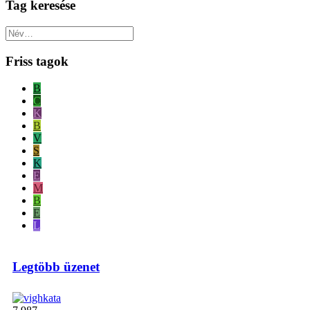
Tag keresése
Friss tagok
B
C
K
B
V
S
K
E
M
B
E
L
Legtöbb üzenet