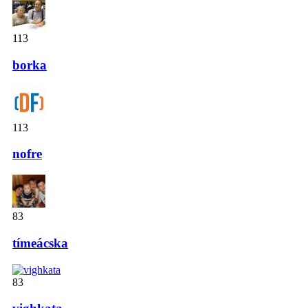
113
borka
113
nofre
83
tímeácska
83