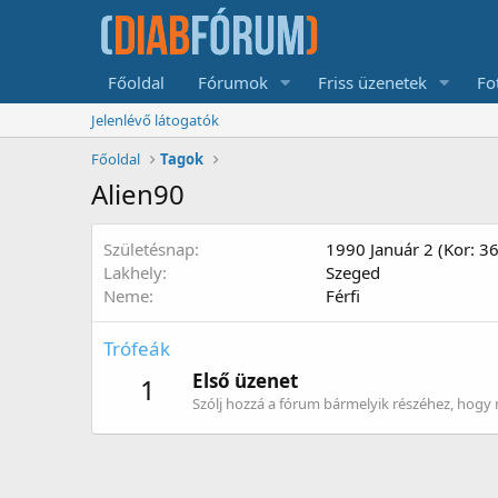
Főoldal
Fórumok
Friss üzenetek
Fo
Jelenlévő látogatók
Főoldal
Tagok
Alien90
Születésnap
1990 Január 2 (Kor: 36
Lakhely
Szeged
Neme
Férfi
Trófeák
Első üzenet
1
Szólj hozzá a fórum bármelyik részéhez, hogy