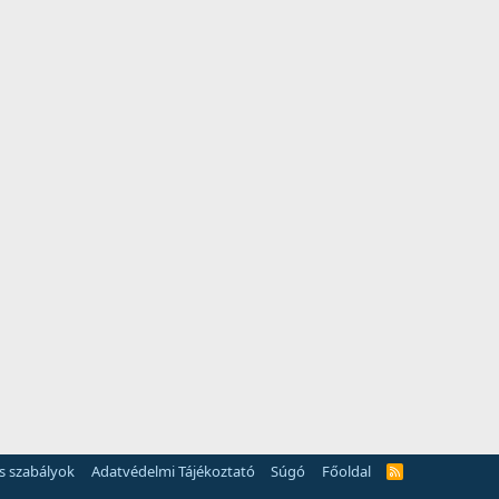
és szabályok
Adatvédelmi Tájékoztató
Súgó
Főoldal
R
S