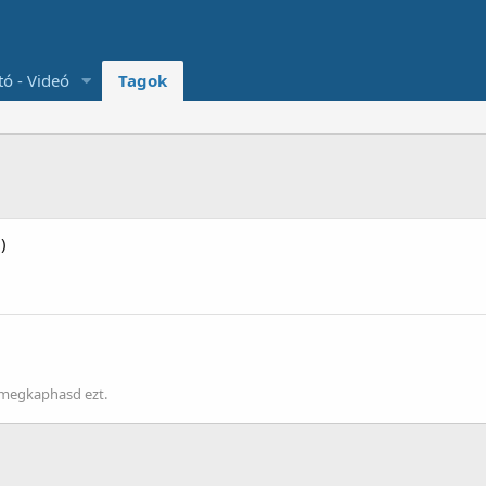
tó - Videó
Tagok
)
 megkaphasd ezt.