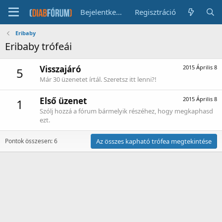
Bejelentkezés
Regisztráció
Eribaby
Eribaby trófeái
Visszajáró
2015 Április 8
5
Már 30 üzenetet írtál. Szeretsz itt lenni?!
Első üzenet
2015 Április 8
1
Szólj hozzá a fórum bármelyik részéhez, hogy megkaphasd
ezt.
Pontok összesen: 6
Az összes kapható trófea megtekintése