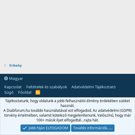
Eribaby
Magyar
Kapcsolat
Feltételek és szabályok
Adatvédelmi Tájékoztató
Súgó
Főoldal
R
S
Tájékoztatunk, hogy oldalunk a jobb felhasználói élmény érdekében sütiket
S
használ.
A Diabforum.hu további használatával ezt elfogadod. Az adatvédelmi (GDPR)
törvény értelmében, valamit kötelező megjelenítenünk. Valószínű, hogy már
100+ másik ilyet elfogadtál...rajta hát.
Jobb híján ELFOGADOM
További információk...…