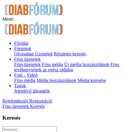
Menü
Főoldal
Fórumok
Olvasatlan Üzenetek
Részletes keresés
Friss üzenetek
Friss üzenetek
Friss média
Új média hozzászólások
Friss
tevékenységek az egész oldalon
Fotó - Videó
Friss média
Média hozzászólások
Média keresése
Tagok
Jelenlévő látogatók
Bejelentkezés
Regisztráció
Friss üzenetek
Keresés
Keresés