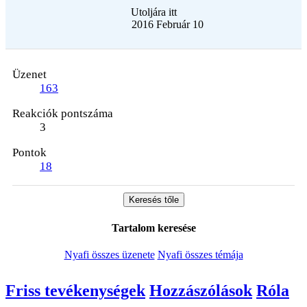
Utoljára itt
2016 Február 10
Üzenet
163
Reakciók pontszáma
3
Pontok
18
Keresés tőle
Tartalom keresése
Nyafi összes üzenete
Nyafi összes témája
Friss tevékenységek
Hozzászólások
Róla