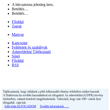
A hírcsatorna jelenleg üres.
Betöltés…
Betöltés…
Főoldal
Tagok
Magyar
Kapcsolat
Feltételek és szabályok
Adatvédelmi Tájékoztató
Súgó
Főoldal
RSS
Tájékoztatunk, hogy oldalunk a jobb felhasználói élmény érdekében sütiket használ.
A Diabforum.hu további használatával ezt elfogadod. Az adatvédelmi (GDPR) törvény
értelmében, valamit kötelező megjelenítenünk. Valószínű, hogy már 100+ másik ilyet
elfogadtál...rajta hát.
Jobb híján ELFOGADOM
További információk...…