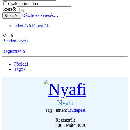
Csak a címekben
Szerző:
Részletes keresés…
Keresés
Jelenlévő látogatók
Menü
Bejelentkezés
Regisztráció
Főoldal
Tagok
Nyafi
Tag
·
innen
:
Budapest
Regisztrált
2008 Március 26