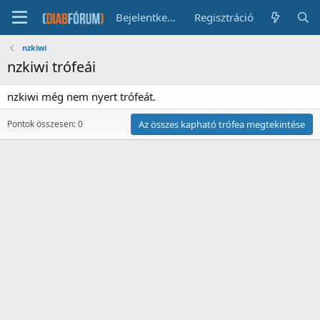
Bejelentkezés
Regisztráció
nzkiwi
nzkiwi trófeái
nzkiwi még nem nyert trófeát.
Pontok összesen: 0
Az összes kapható trófea megtekintése