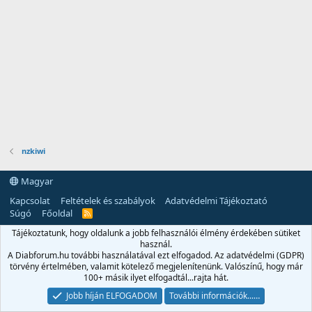
nzkiwi
Magyar
Kapcsolat
Feltételek és szabályok
Adatvédelmi Tájékoztató
Súgó
Főoldal
R
S
Tájékoztatunk, hogy oldalunk a jobb felhasználói élmény érdekében sütiket
S
használ.
A Diabforum.hu további használatával ezt elfogadod. Az adatvédelmi (GDPR)
törvény értelmében, valamit kötelező megjelenítenünk. Valószínű, hogy már
100+ másik ilyet elfogadtál...rajta hát.
Jobb híján ELFOGADOM
További információk...…