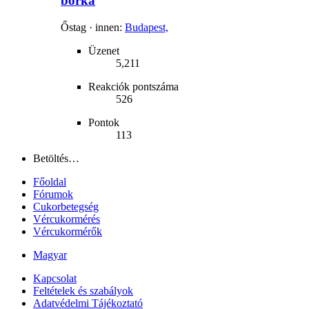
borka
Őstag
·
innen
:
Budapest,
Üzenet
5,211
Reakciók pontszáma
526
Pontok
113
Betöltés…
Főoldal
Fórumok
Cukorbetegség
Vércukormérés
Vércukormérők
Magyar
Kapcsolat
Feltételek és szabályok
Adatvédelmi Tájékoztató