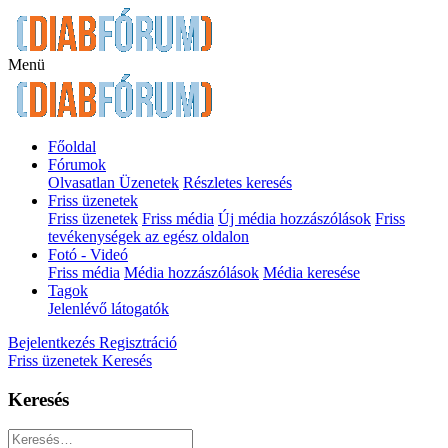
Menü
Főoldal
Fórumok
Olvasatlan Üzenetek
Részletes keresés
Friss üzenetek
Friss üzenetek
Friss média
Új média hozzászólások
Friss
tevékenységek az egész oldalon
Fotó - Videó
Friss média
Média hozzászólások
Média keresése
Tagok
Jelenlévő látogatók
Bejelentkezés
Regisztráció
Friss üzenetek
Keresés
Keresés