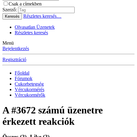
Csak a címekben
Szerző:
Részletes keresés…
Keresés
Olvasatlan Üzenetek
Részletes keresés
Menü
Bejelentkezés
Regisztráció
Főoldal
Fórumok
Cukorbetegség
Vércukormérés
Vércukormérők
A #3672 számú üzenetre
érkezett reakciók
Összes
(2)
Like
(2)