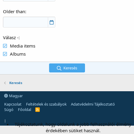
Older than
Válasz -
Media items
Albums
Keresés
Keresés
Magyar
Kapcsolat
Feltételek és szabályok
Adatvédelmi Tájékoztató
Súgó
Főoldal
R
S
S
|
Tájékoztatunk, hogy oldalunk a jobb felhasználói élmény
érdekében sütiket használ.