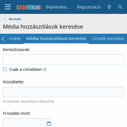
Bejelentkezés
Regisztráció
Keresés
Média hozzászólások keresése
k keresése
Média hozzászólások keresése
Címkék keresése
Keresőszavak
Csak a címekben
Közzétette
A neveket vesszővel válaszd el
Frissebb mint