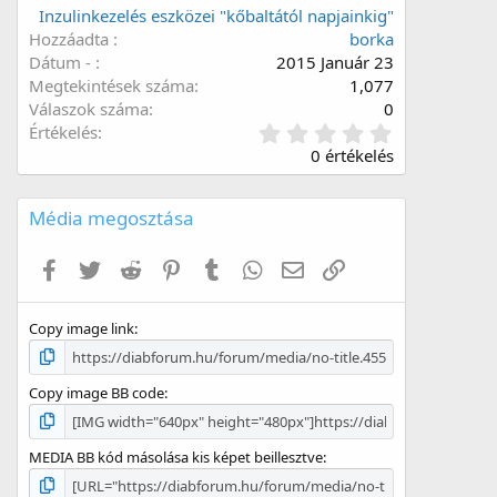
Inzulinkezelés eszközei "kőbaltától napjainkig"
Hozzáadta
borka
Dátum -
2015 Január 23
Megtekintések száma
1,077
Válaszok száma
0
0
Értékelés
.
0 értékelés
0
0
c
Média megosztása
s
i
Facebook
Twitter
Reddit
Pinterest
Tumblr
WhatsApp
E-mail
Link
l
l
a
Copy image link
g
Copy image BB code
MEDIA BB kód másolása kis képet beillesztve