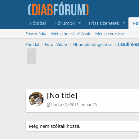
Főoldal
Fórumok
Friss üzenetek
Fo
Friss média
Média hozzászólások
Média keresése
Főoldal
Fotó - Videó
Albumok böngészése
[No title]
borka
2015 Január 23
Még nem szóltak hozzá.