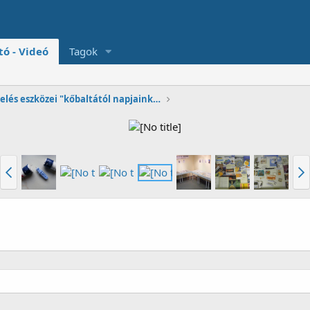
tó - Videó
Tagok
Inzulinkezelés eszközei "kőbaltától napjainkig"