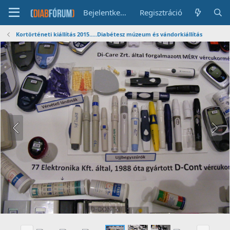
Bejelentkezés
Regisztráció
Kortörténeti kiállítás 2015.....Diabétesz múzeum és vándorkiállítás