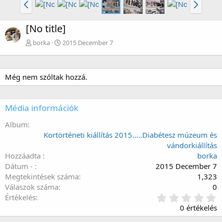
[No title]
borka
2015 December 7
Még nem szóltak hozzá.
Média információk
Album
Kortörténeti kiállítás 2015.....Diabétesz múzeum és
vándorkiállítás
Hozzáadta
borka
Dátum -
2015 December 7
Megtekintések száma
1,323
Válaszok száma
0
0
Értékelés
.
0 értékelés
0