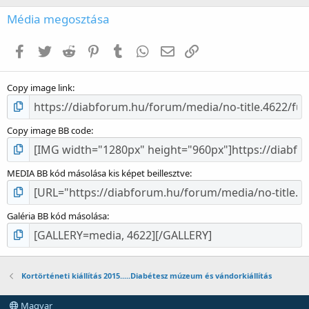
0
c
Média megosztása
s
i
Facebook
Twitter
Reddit
Pinterest
Tumblr
WhatsApp
E-mail
Link
l
l
a
Copy image link
g
Copy image BB code
MEDIA BB kód másolása kis képet beillesztve
Galéria BB kód másolása
Kortörténeti kiállítás 2015.....Diabétesz múzeum és vándorkiállítás
Magyar