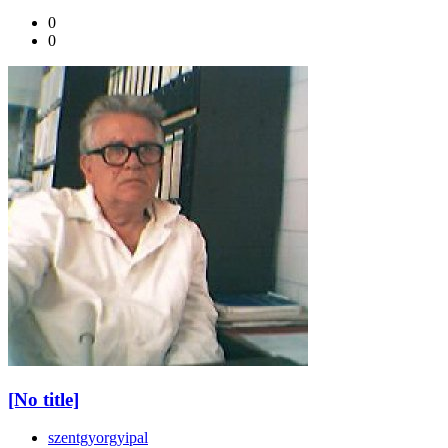
0
0
[No title]
szentgyorgyipal