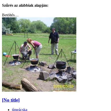
Szűrés az alábbiak alapján:
Betöltés…
[No title]
tímeácska