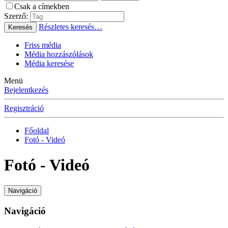
Csak a címekben
Szerző:
Részletes keresés…
Keresés
Friss média
Média hozzászólások
Média keresése
Menü
Bejelentkezés
Regisztráció
Főoldal
Fotó - Videó
Fotó - Videó
Navigáció
Navigáció