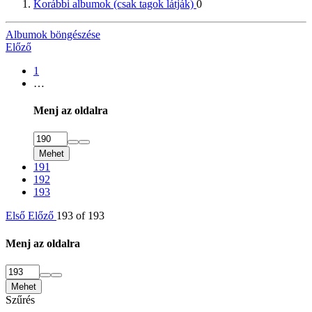
Korábbi albumok (csak tagok látják)
0
Albumok böngészése
Előző
1
…
Menj az oldalra
Mehet
191
192
193
Első
Előző
193 of 193
Menj az oldalra
Mehet
Szűrés