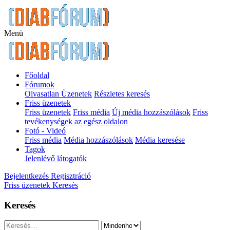
Menü
Főoldal
Fórumok
Olvasatlan Üzenetek
Részletes keresés
Friss üzenetek
Friss üzenetek
Friss média
Új média hozzászólások
Friss
tevékenységek az egész oldalon
Fotó - Videó
Friss média
Média hozzászólások
Média keresése
Tagok
Jelenlévő látogatók
Bejelentkezés
Regisztráció
Friss üzenetek
Keresés
Keresés