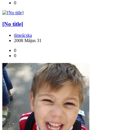
0
[No title]
tímeácska
2008 Május 31
0
0