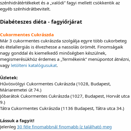
szénhidrátértékeket és a „valódi” fagyi mellett csökkentik az
egyéb szénhidrátbevitelt.
Diabéteszes diéta - fagyiőrjárat
Cukormentes Cukrászda
Már 3 cukormentes cukrászda szolgálja egyre több cukorbeteg
és ételallergiás is élvezhesse a nassolás örömét. Finomságaik
nagy gonddal és kiemelkedő minőségben készülnek,
megismerésükhöz érdemes a „Termékeink” menüpontot átnézni,
vagy
letölteni katalógusukat
.
Üzletek:
Hűvösvölgyi Cukormentes Cukrászda (1028, Budapest,
Máriaremetei út 74.)
Jóbarátok Cukormentes Cukrászda (1027, Budapest, Horvát utca
9.)
Tátra Cukormentes Cukrászda (1136 Budapest, Tátra utca 34.)
Lássuk a fagyit!
Jelenleg
30 féle finomabbnál finomabb íz található meg