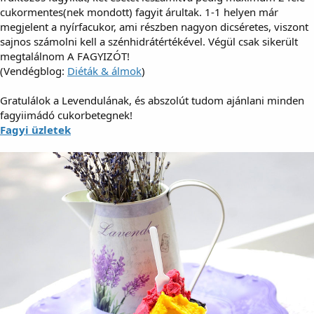
cukormentes(nek mondott) fagyit árultak. 1-1 helyen már
megjelent a nyírfacukor, ami részben nagyon dicséretes, viszont
sajnos számolni kell a szénhidrátértékével. Végül csak sikerült
megtalálnom A FAGYIZÓT!
(Vendégblog:
Diéták & álmok
)
Gratulálok a Levendulának, és abszolút tudom ajánlani minden
fagyiimádó cukorbetegnek!
Fagyi üzletek