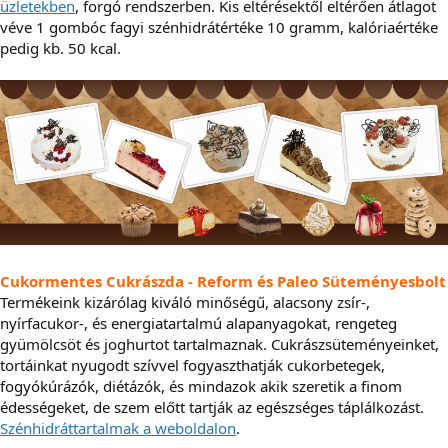
üzletekben
, forgó rendszerben. Kis eltérésektől eltérően átlagot
véve 1 gombóc fagyi szénhidrátértéke 10 gramm, kalóriaértéke
pedig kb. 50 kcal.
Cukormentes Cukrászda - Reform és Paleo Süteményesbolt
Termékeink kizárólag kiváló minőségű, alacsony zsír-,
nyírfacukor-, és energiatartalmú alapanyagokat, rengeteg
gyümölcsöt és joghurtot tartalmaznak. Cukrászsüteményeinket,
tortáinkat nyugodt szívvel fogyaszthatják cukorbetegek,
fogyókúrázók, diétázók, és mindazok akik szeretik a finom
édességeket, de szem előtt tartják az egészséges táplálkozást.
Szénhidráttartalmak a weboldalon
.