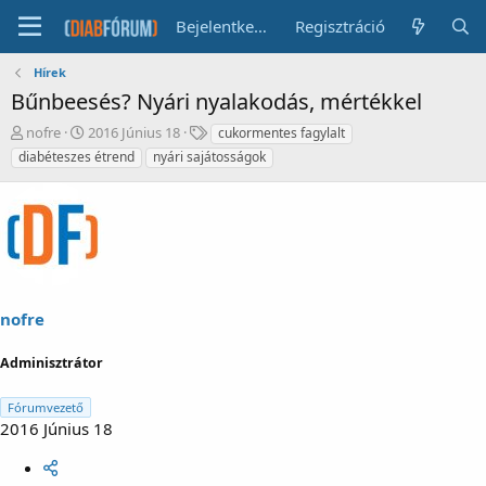
Bejelentkezés
Regisztráció
Hírek
Bűnbeesés? Nyári nyalakodás, mértékkel
T
K
C
nofre
2016 Június 18
cukormentes fagylalt
é
e
í
diabéteszes étrend
nyári sajátosságok
m
z
m
a
d
k
i
é
é
n
s
k
d
d
i
á
t
t
ó
u
nofre
m
a
Adminisztrátor
Fórumvezető
2016 Június 18