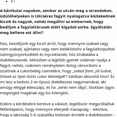
#1
A kánikulai napokon, amikor az utcán meg a strandokon,
üdülőhelyeken is tölcséres fagyit nyalogatva közlekednek
kicsik és nagyok, nehéz megállni az embernek, hogy
beálljon a fagylaltárusok előtt kígyózó sorba. Egyáltalán
meg kellene ezt állni?
Nos, beszéljünk egy kicsit arról, hogy mennyire szabad vagy
nem szabad, ajánlatos vagy nem belekóstolni a fagylaltospultok
szemgyönyörködtető és ínycsiklandó, hűs kínálatába a
diabéteszesnek. Miközben a legtöbb gyerek vidáman nyalja a
fagyit, nehéz, csaknem reménytelen dolog rámordulni a
szülőnek a cukorbeteg csemetére, hogy „
neked fiam, jól tudod,
tilosak az ilyen tiszta cukor édességek
”! Valóban abszolút tilos? És
mi lesz a kedves 2-es típusú diabéteszes nagymamával, aki
amúgy eléggé édesszájú, és ha „senki nem látja”, titokban úgyis
megenged magának egy kis kilengést.
Ezekre a kérdésekre keresve a választ, legelőször megpróbáltuk
feltérképezni, hogy mennyire elterjedt manapság – tekintve,
hogy a lakosság 5-6 százaléka biztosan érintett a diabéteszben –