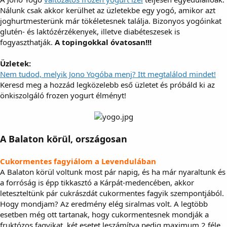
Nálunk csak akkor kerülhet az üzletekbe egy yogó, amikor azt
joghurtmesterünk már tökéletesnek találja. Bizonyos yogóinkat
glutén- és laktózérzékenyek, illetve diabéteszesek is
fogyaszthatják.
A topingokkal óvatosan!!!
Üzletek:
Nem tudod, melyik Jono Yogóba menj? Itt megtalálod mindet!
Keresd meg a hozzád legközelebb eső üzletet és próbáld ki az
önkiszolgáló frozen yogurt élményt!
A Balaton körül, országosan
Cukormentes fagyiálom a Levendulában
A Balaton körül voltunk most pár napig, és ha már nyaraltunk és
a forróság is épp tikkasztó a Kárpát-medencében, akkor
leteszteltünk pár cukrászdát cukormentes fagyik szempontjából.
Hogy mondjam? Az eredmény elég siralmas volt. A legtöbb
esetben még ott tartanak, hogy cukormentesnek mondják a
fruktózos fagyikat, két esetet leszámítva pedig maximum 2 féle