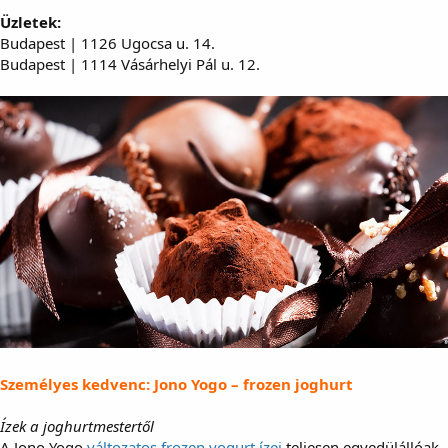
Üzletek:
Budapest | 1126 Ugocsa u. 14.
Budapest | 1114 Vásárhelyi Pál u. 12.
Személyes kedvenc: Jono Yogo – frozen joghurt
Ízek a joghurtmestertől
A Jono Yogo
változatos frozen yogurt ízei
teljesen egyedülállóak.