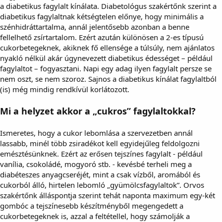
a diabetikus fagylalt kínálata. Diabetológus szakértőnk szerint a
diabetikus fagylaltnak kétségtelen előnye, hogy minimális a
szénhidráttartalma, annál jelentősebb azonban a benne
fellelhető zsírtartalom. Ezért azután különösen a 2-es típusú
cukorbetegeknek, akiknek fő ellensége a túlsúly, nem ajánlatos
nyakló nélkül akár úgynevezett diabetikus édességet – például
fagylaltot – fogyasztani. Napi egy adag ilyen fagylalt persze se
nem oszt, se nem szoroz. Sajnos a diabetikus kínálat fagylaltból
(is) még mindig rendkívül korlátozott.
Mi a helyzet akkor a „cukros” fagylaltokkal?
Ismeretes, hogy a cukor lebomlása a szervezetben annál
lassabb, minél több zsiradékot kell egyidejűleg feldolgozni
emésztésünknek. Ezért az erősen tejszínes fagylalt - például
vanília, csokoládé, mogyoró stb. - kevésbé terheli meg a
diabéteszes anyagcseréjét, mint a csak vízből, aromából és
cukorból álló, hirtelen lebomló „gyümölcsfagylaltok”. Orvos
szakértőnk álláspontja szerint tehát naponta maximum egy-két
gombóc a tejszínesebb készítményből megengedett a
cukorbetegeknek is, azzal a feltétellel, hogy számolják a