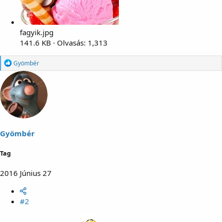
fagyik.jpg
141.6 KB · Olvasás: 1,313
R
Gyömbér
e
a
g
á
l
t
:
Gyömbér
Tag
2016 Június 27
#2