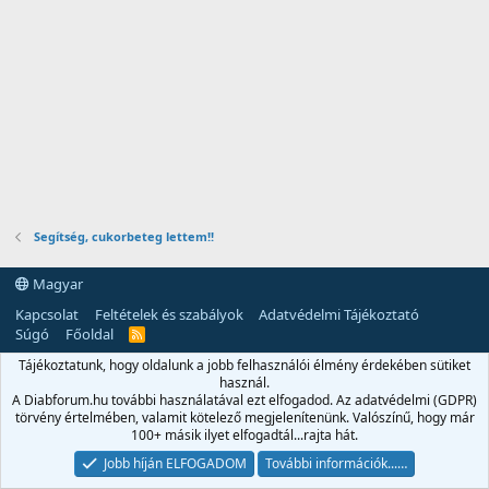
Segítség, cukorbeteg lettem!!
Magyar
Kapcsolat
Feltételek és szabályok
Adatvédelmi Tájékoztató
Súgó
Főoldal
R
S
Tájékoztatunk, hogy oldalunk a jobb felhasználói élmény érdekében sütiket
S
használ.
A Diabforum.hu további használatával ezt elfogadod. Az adatvédelmi (GDPR)
törvény értelmében, valamit kötelező megjelenítenünk. Valószínű, hogy már
100+ másik ilyet elfogadtál...rajta hát.
Jobb híján ELFOGADOM
További információk...…