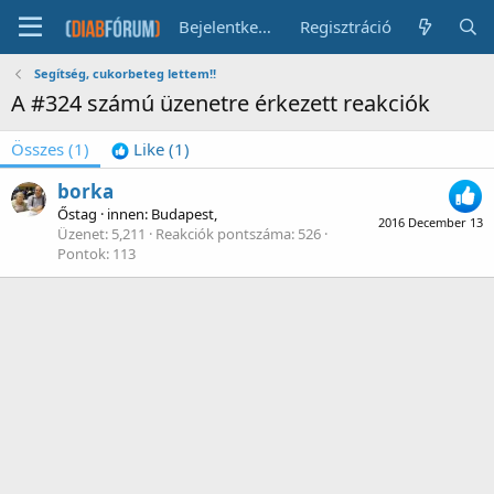
Bejelentkezés
Regisztráció
Segítség, cukorbeteg lettem!!
A #324 számú üzenetre érkezett reakciók
Összes
(1)
Like
(1)
borka
Őstag
·
innen
:
Budapest,
2016 December 13
Üzenet
5,211
Reakciók pontszáma
526
Pontok
113