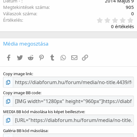
Dátum -
2014 Május 9
Megtekintések száma
905
Válaszok száma
0
0
Értékelés
.
0 értékelés
0
0
c
Média megosztása
s
i
Facebook
Twitter
Reddit
Pinterest
Tumblr
WhatsApp
E-mail
Link
l
l
a
Copy image link
g
Copy image BB code
MEDIA BB kód másolása kis képet beillesztve
Galéria BB kód másolása