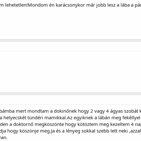
em lehetetlen!Mondom én karácsonykor már jobb lesz a lába a pá
szobámba mert mondtam a dokinőnek hogy 2 vagy 4 ágyas szobát ké
helyecskét tündéri mamikkal.Az egyiknek a lábán meg fekéllyel h
edden a doktornő megköszönte hogy kötöztem meg kezeltem 4 nap
ja hogy köszönje meg.Ja és a lényeg sokkal szebb lett neki ,azzal 
van.