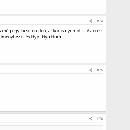
#74
még egy kicsit éretlen, akkor is gyümölcs. Az érési
edményhez is és Hyp- Hyp Hurá.
#75
#76