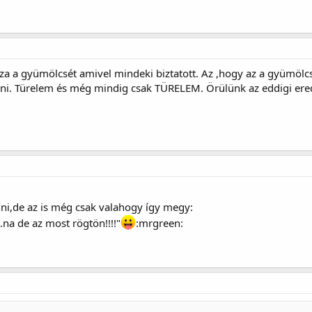
 a gyümölcsét amivel mindeki biztatott. Az ,hogy az a gyümölcs 
ni. Türelem és még mindig csak TÜRELEM. Örülünk az eddigi er
ni,de az is még csak valahogy így megy:
.na de az most rögtön!!!!"
:mrgreen: