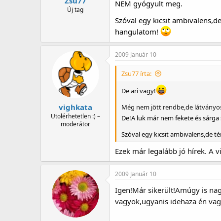
Zsu77
NEM gyógyult meg.
Új tag
Szóval egy kicsit ambivalens,
hangulatom!
2009 Január 10
Zsu77 írta:
De ari vagy!
vighkata
Még nem jött rendbe,de látványos
Utolérhetetlen :) –
De!A luk már nem fekete és sárga
moderátor
Szóval egy kicsit ambivalens,de 
Ezek már legalább jó hírek. A v
2009 Január 10
Igen!Már sikerült!Amúgy is na
vagyok,ugyanis idehaza én vagy