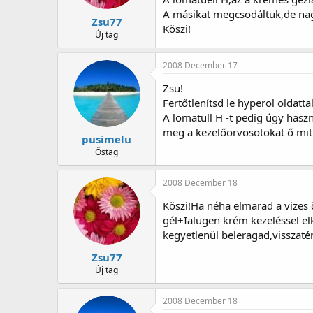
A másikat megcsodáltuk,de nagy
Zsu77
Köszi!
Új tag
2008 December 17
Zsu!
Fertőtlenítsd le hyperol oldatt
A lomatull H -t pedig úgy haszn
meg a kezelőorvosotokat ő mit 
pusimelu
Őstag
2008 December 18
Köszi!Ha néha elmarad a vizes 
gél+Ialugen krém kezeléssel el
kegyetlenül beleragad,visszaté
Zsu77
Új tag
2008 December 18