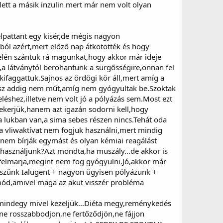
ett a másik inzulin mert már nem volt olyan
lpattant egy kisér,de mégis nagyon
ból azért,mert előző nap átkötötték és hogy
gelén szántuk rá magunkat,hogy akkor már ideje
,a látványtól berohantunk a sürgősségire,onnan fel
l kifaggattuk.Sajnos az ördögi kör áll,mert amíg a
bész addig nem műt,amíg nem gyógyultak be.Szoktak
léshez,illetve nem volt jó a pólyázás sem.Most ezt
ekerjük,hanem azt igazán sodorni kell,hogy
a lukban van,a sima sebes részen nincs.Tehát oda
a vliwaktívat nem fogjuk használni,mert mindig
n nem bírják egymást és olyan kémiai reagálást
 használjunk?Azt mondta,ha muszály...de akkor is
t felmarja,megint nem fog gyógyulni.Jó,akkor már
teszünk Ialugent + nagyon ügyisen pólyázunk +
mód,amivel maga az akut visszér probléma
mindegy mivel kezeljük...Diéta megy,reménykedés
ne rosszabbodjon,ne fertőződjön,ne fájjon