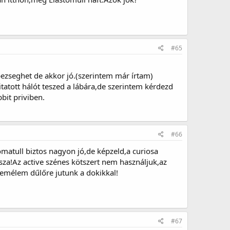
#65
 pezseghet de akkor jó.(szerintem már írtam)
itatott hálót teszed a lábára,de szerintem kérdezd
bit priviben.
#66
omatull biztos nagyon jó,de képzeld,a curiosa
sza!Az active szénes kötszert nem használjuk,az
remélem dűlőre jutunk a dokikkal!
#67