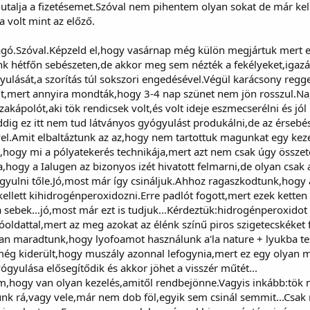
talja a fizetésemet.Szóval nem pihentem olyan sokat de már kell
 volt mint az előző.
ágó.Szóval.Képzeld el,hogy vasárnap még külön megjártuk mert e
tunk hétfőn sebészeten,de akkor meg sem nézték a fekélyeket,igazá
ulását,a szorítás túl sokszori engedésével.Végül karácsony reg
dt,mert annyira mondták,hogy 3-4 nap szünet nem jön rosszul.Na
zakápolót,aki tök rendicsek volt,és volt ideje eszmecserélni és jó
ddig ez itt nem tud látványos gyógyulást produkálni,de az érse
el.Amit elbaltáztunk az az,hogy nem tartottuk magunkat egy keze
,hogy mi a pólyatekerés technikája,mert azt nem csak úgy összet
hogy a Ialugen az bizonyos izét hivatott felmarni,de olyan csak 
yulni tőle.Jó,most már így csináljuk.Ahhoz ragaszkodtunk,hogy 
kellett kihidrogénperoxidozni.Erre padlót fogott,mert ezek kette
 sebek...jó,most már ezt is tudjuk...Kérdeztük:hidrogénperoxidot
sóoldattal,mert az meg azokat az élénk színű piros szigetecskéke
bban maradtunk,hogy lyofoamot használunk a'la nature + lyukba 
ég kiderült,hogy muszály azonnal lefogynia,mert ez egy olyan 
gyulása elősegítődik és akkor jöhet a visszér műtét...
,hogy van olyan kezelés,amitől rendbejönne.Vagyis inkább:tök 
k rá,vagy vele,már nem dob föl,egyik sem csinál semmit...Csak 