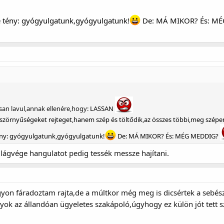
de tény: gyógyulgatunk,gyógyulgatunk!
De: MÁ MIKOR? És: M
an lavul,annak ellenére,hogy:
LASSAN
 szörnyűségeket rejteget,hanem szép és töltődik,az összes többi,meg szépen
tény: gyógyulgatunk,gyógyulgatunk!
De: MÁ MIKOR? És: MÉG MEDDIG?
ilágvége hangulatot pedig tessék messze hajítani.
gyon fáradoztam rajta,de a múltkor még meg is dicsértek a sebés
ok az állandóan ügyeletes szakápoló,úgyhogy ez külön jót tett s