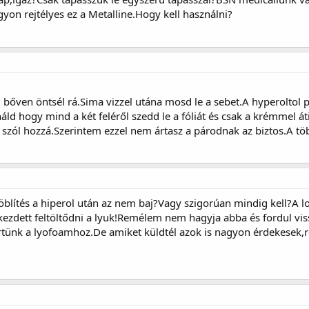
on rejtélyes ez a Metalline.Hogy kell használni?
al bőven öntsél rá.Sima vizzel utána mosd le a sebet.A hyperoltol
áld hogy mind a két feléről szedd le a fóliát és csak a krémmel át
szól hozzá.Szerintem ezzel nem ártasz a párodnak az biztos.A töb
öblítés a hiperol után az nem baj?Vagy szigorúan mindig kell?A l
kezdett feltöltődni a lyuk!Remélem nem hagyja abba és fordul vis
rtünk a lyofoamhoz.De amiket küldtél azok is nagyon érdekesek,