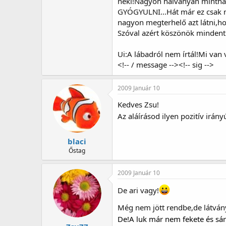
neki!Nagyon halványan mintha j
GYÓGYULNI...Hát már ez csak m
nagyon megterhelő azt látni,h
Szóval azért köszönök mindent
Ui:A lábadról nem írtál!Mi van 
<!-- / message --><!-- sig -->
2009 Január 10
Kedves Zsu!
Az aláírásod ilyen pozitív irán
blaci
Őstag
2009 Január 10
De ari vagy!
Még nem jött rendbe,de látván
De!A luk már nem fekete és sár