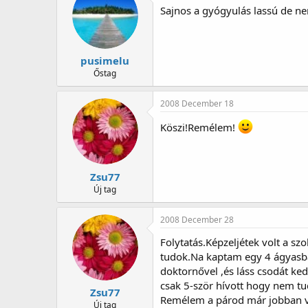
Sajnos a gyógyulás lassú de n
pusimelu
Őstag
2008 December 18
Köszi!Remélem!
Zsu77
Új tag
2008 December 28
Folytatás.Képzeljétek volt a 
tudok.Na kaptam egy 4 ágyasba 
doktornővel ,és láss csodát k
csak 5-ször hívott hogy nem tud
Zsu77
Remélem a párod már jobban 
Új tag