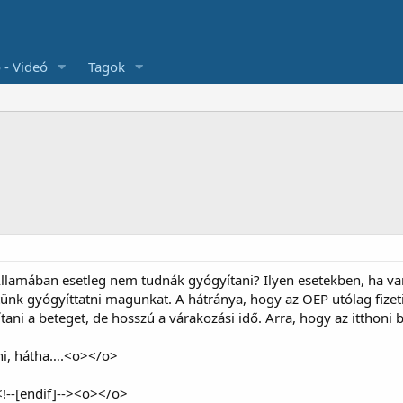
 - Videó
Tagok
llamában esetleg nem tudnák gyógyítani? Ilyen esetekben, ha van 
k gyógyíttatni magunkat. A hátránya, hogy az OEP utólag fizeti k
tani a beteget, de hosszú a várakozási idő. Arra, hogy az itthoni b
ni, hátha….<o></o>
<!--[endif]--><o></o>