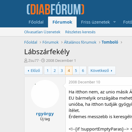
Főoldal
Fórumok
Friss üzenetek
Fotó
Olvasatlan Üzenetek
Részletes keresés
Főoldal
Fórumok
Általános fórumok
Tomboló
Lábszárfekély
T
K
Zsu77
2008 December 1
é
e
Előző
1
2
3
4
5
6
Következő
m
z
a
d
i
é
2008 December 10
n
s
Ha itthon nem, az unio másik Á
d
d
i
á
EU bármelyik országába mehetün
t
t
unióba, ha itthon tudják gyógyí
ó
u
ítélet.
rgyörgy
m
Érdemes messzebb is keresgél
a
Új tag
<!--[if !supportEmptyParas]--> 