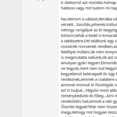
A doktornő azt mondta holnap u
hatásos vagy mit tudom mi baja
Na,ideírom a választ,témába v
vérzett...Szorítás,pihenés.Vol
nehogy rongáljuk az ér begyógy
kötözni,tehát a kedd is kimara
a sebészetre.Ott találtunk egy s
visszerek nincsenek rendben,a
fekéllyel műteni,de nem ennyiv
is megmutatta nekünk,de azt is
amolyan gyári legyen.Elmondta,
ne tegyük,mert nem tud begyóg
kegyetlenül beleragadt és úgy 
rendeznek,aminek a csatatere a
azonnal mossuk ki fiziológiás 
ezt is tudjuk...Végülis most a
reménykedünk-és főleg...Ami m
rendeződni tud,amivel a seb gyó
Őszinte legyek?Már nem hiszem
megy,dehogy mit hogyan teszün