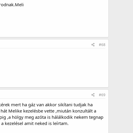
rodnak.Meli
#68
#69
rek mert ha gáz van akkor sikítani tudjak ha
át Melike kezelésbe vette ,miután konzultált a
ig ,a hölgy meg azóta is hálálkodik nekem tegnap
a kezelésel amit neked is leírtam.