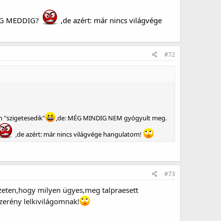
ÉG MEDDIG?
,de azért: már nincs világvége
#72
 "szigetesedik"
,de: MÉG MINDIG NEM gyógyult meg.
,de azért: már nincs világvége hangulatom!
#73
zeten,hogy milyen ügyes,meg talpraesett
zerény lelkivilágomnak!