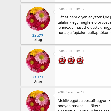
2008 December 10
Hát,az nem olyan egyszerű,de j
találunk egy megfelelő orvost e
lennie,de másutt olvastuk,hog
hónapja fájdalomcsillapítókon 
Zsu77
Új tag
2008 December 11
Zsu77
Új tag
2008 December 17
Meli!Megjött a posta!Nagyon kö
hogyan használjuk őket?
A lomatuell H,az a krémes gézl