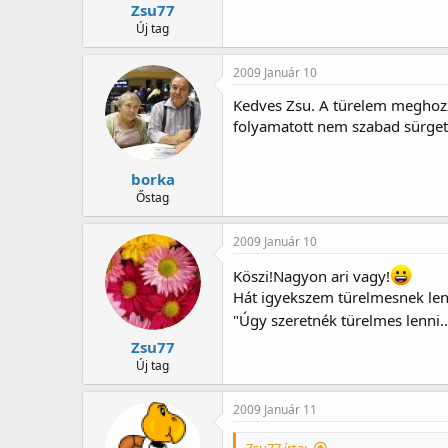
Zsu77
Új tag
2009 Január 10
Kedves Zsu. A türelem meghozza
folyamatott nem szabad sürget
borka
Őstag
2009 Január 10
Köszi!Nagyon ari vagy!
Hát igyekszem türelmesnek len
"Úgy szeretnék türelmes lenni..
Zsu77
Új tag
2009 Január 11