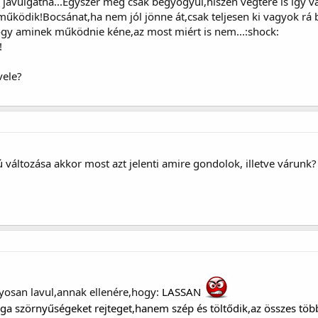
avulgatna...Egyszer meg csak begyógyul,hiszen végtére is így v
űködik!Bocsánat,ha nem jól jönne át,csak teljesen ki vagyok r
ogy aminek működnie kéne,az most miért is nem...:shock:
!
vele?
yú változása akkor most azt jelenti amire gondolok, illetve várunk?
yosan lavul,annak ellenére,hogy:
LASSAN
ga szörnyűségeket rejteget,hanem szép és töltődik,az összes töb