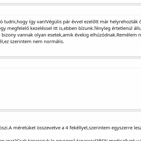
ó tudni,hogy így van!Végülis pár évvel ezelőtt már helyrehozták ő
gy megfelelő kezeléssel itt is,ebben bízunk.Tényleg értetlenül ál
y bizony vannak olyan esetek,amik évekig elhúzódnak.Remélem ná
él,ez szerintem nem normális.
szi.A méretüket összevetve a 4 fekéllyel,szerintem egyszerre le
ap,igaz?Csak tapasszuk le egyszerű tapasszal?BSN medicallunk va