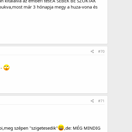
an kitalálva az emberi test:A SEBEK BE SZOKTAK
á bukva,most már 3 hónapja megy a huza-vona és
#70
 -
#71
bi,meg szépen "szigetesedik"
,de: MÉG MINDIG