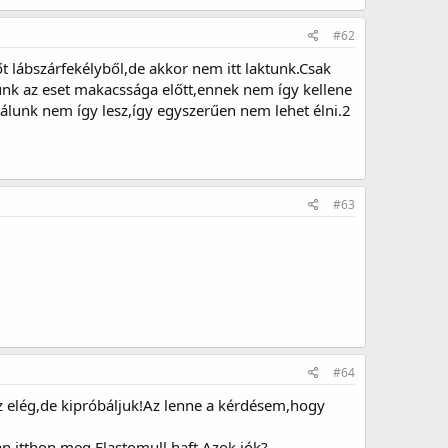
#62
t lábszárfekélyből,de akkor nem itt laktunk.Csak
lunk az eset makacssága előtt,ennek nem így kellene
lunk nem így lesz,így egyszerűen nem lehet élni.2
#63
#64
sz elég,de kipróbáljuk!Az lenne a kérdésem,hogy
n itthon,meg Elastomull haft.Azok jók?