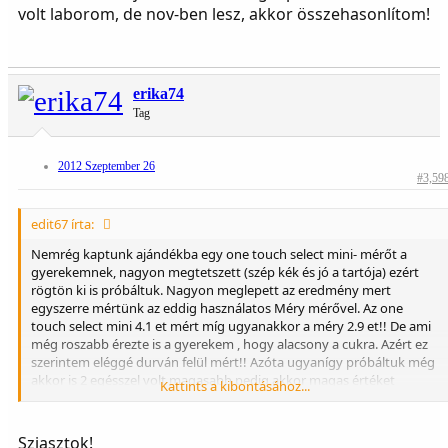
volt laborom, de nov-ben lesz, akkor összehasonlítom!
erika74
Tag
2012 Szeptember 26
#3,59
edit67 írta:
Nemrég kaptunk ajándékba egy one touch select mini- mérőt a
gyerekemnek, nagyon megtetszett (szép kék és jó a tartója) ezért
rögtön ki is próbáltuk. Nagyon meglepett az eredmény mert
egyszerre mértünk az eddig használatos Méry mérővel. Az one
touch select mini 4.1 et mért míg ugyanakkor a méry 2.9 et!! De ami
még roszabb érezte is a gyerekem , hogy alacsony a cukra. Azért ez
szerintem eléggé durván felül mért!! Azóta ugyanígy próbáltuk még
akkor is 2 egésszel volt magasabb pedig akkor magas értéket
Kattints a kibontásához...
mértünk. (akkor one touch: 14.1 Méry: 12.3) Lehetséges ez
szerintetek!! Vagy a méryvel lenne probléma?? De nem hiszem mert
érezte a gyerek az alacsony vc.-ot!!
Sziasztok!