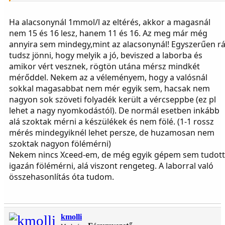
tudom, ennyi idő alatt változott-e a cuki, nem hiszem.
Szóval, én eddig nagy Xceed párti voltam, most is bízok benne, de
Ha alacsonynál 1mmol/l az eltérés, akkor a magasnál
azért megpróbálom majd kideríteni, hogy akkor most melyik lehet
nem 15 és 16 lesz, hanem 11 és 16. Az meg már még
közelebb a valósághoz, Xceed vagy Méry. Magasnál mindegy, hogy
annyira sem mindegy,mint az alacsonynál! Egyszerűen r
15 vagy 16 a cuki, de hipónál nem. Csak elmélkedtem, gondoltam
leírom nektek a tapasztalatom.
tudsz jönni, hogy melyik a jó, beviszed a laborba és
amikor vért vesznek, rögtön utána mérsz mindkét
mérőddel. Nekem az a véleményem, hogy a valósnál
sokkal magasabbat nem mér egyik sem, hacsak nem
nagyon sok szöveti folyadék került a vércseppbe (ez pl
lehet a nagy nyomkodástól). De normál esetben inkább
alá szoktak mérni a készülékek és nem fölé. (1-1 rossz
mérés mindegyiknél lehet persze, de huzamosan nem
szoktak nagyon fölémérni)
Nekem nincs Xceed-em, de még egyik gépem sem tudott
igazán fölémérni, alá viszont rengeteg. A laborral való
összehasonlítás óta tudom.
kmolli