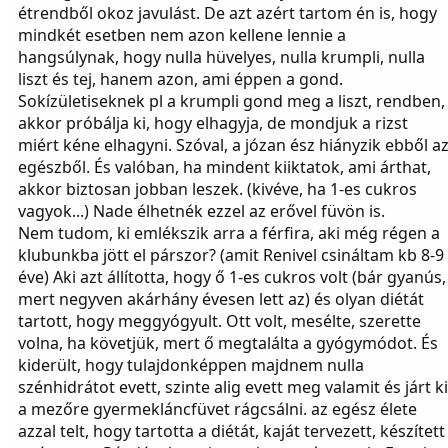
étrendből okoz javulást. De azt azért tartom én is, hogy
mindkét esetben nem azon kellene lennie a
hangsúlynak, hogy nulla hüvelyes, nulla krumpli, nulla
liszt és tej, hanem azon, ami éppen a gond.
Sokízületiseknek pl a krumpli gond meg a liszt, rendben,
akkor próbálja ki, hogy elhagyja, de mondjuk a rizst
miért kéne elhagyni. Szóval, a józan ész hiányzik ebből a
egészből. És valóban, ha mindent kiiktatok, ami árthat,
akkor biztosan jobban leszek. (kivéve, ha 1-es cukros
vagyok...) Nade élhetnék ezzel az erővel füvön is.
Nem tudom, ki emlékszik arra a férfira, aki még régen a
klubunkba jött el párszor? (amit Renivel csináltam kb 8-9
éve) Aki azt állította, hogy ő 1-es cukros volt (bár gyanús,
mert negyven akárhány évesen lett az) és olyan diétát
tartott, hogy meggyógyult. Ott volt, mesélte, szerette
volna, ha követjük, mert ő megtalálta a gyógymódot. És
kiderült, hogy tulajdonképpen majdnem nulla
szénhidrátot evett, szinte alig evett meg valamit és járt ki
a mezőre gyermekláncfüvet rágcsálni. az egész élete
azzal telt, hogy tartotta a diétát, kaját tervezett, készített