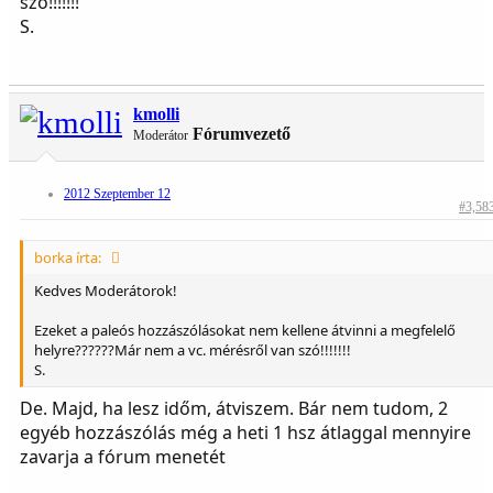
szó!!!!!!!
S.
kmolli
Fórumvezető
Moderátor
2012 Szeptember 12
#3,58
borka írta:
Kedves Moderátorok!
Ezeket a paleós hozzászólásokat nem kellene átvinni a megfelelő
helyre??????Már nem a vc. mérésről van szó!!!!!!!
S.
De. Majd, ha lesz időm, átviszem. Bár nem tudom, 2
egyéb hozzászólás még a heti 1 hsz átlaggal mennyire
zavarja a fórum menetét