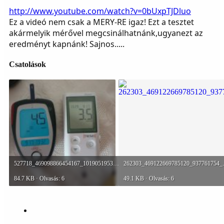
http://www.youtube.com/watch?v=0bUxpTJDluo
Ez a videó nem csak a MERY-RE igaz! Ezt a tesztet
akármelyik mérővel megcsinálhatnánk,ugyanezt az
eredményt kapnánk! Sajnos.....
Csatolások
527718_469098866454167_1019051953_n.jpg
262303_46
84.7 KB · Olvasás: 6
49.1 KB · Olvasás: 6