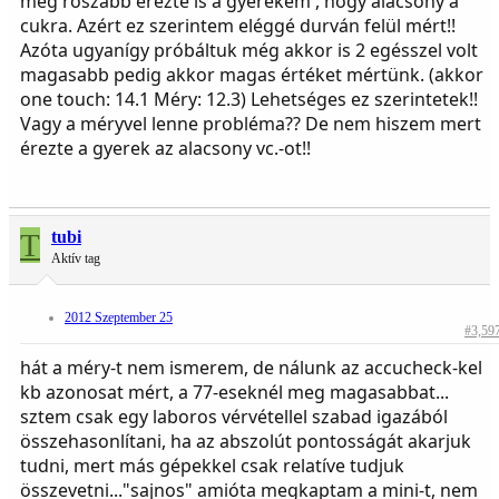
még roszabb érezte is a gyerekem , hogy alacsony a
cukra. Azért ez szerintem eléggé durván felül mért!!
Azóta ugyanígy próbáltuk még akkor is 2 egésszel volt
magasabb pedig akkor magas értéket mértünk. (akkor
one touch: 14.1 Méry: 12.3) Lehetséges ez szerintetek!!
Vagy a méryvel lenne probléma?? De nem hiszem mert
érezte a gyerek az alacsony vc.-ot!!
T
tubi
Aktív tag
2012 Szeptember 25
#3,59
hát a méry-t nem ismerem, de nálunk az accucheck-kel
kb azonosat mért, a 77-eseknél meg magasabbat...
sztem csak egy laboros vérvétellel szabad igazából
összehasonlítani, ha az abszolút pontosságát akarjuk
tudni, mert más gépekkel csak relatíve tudjuk
összevetni..."sajnos" amióta megkaptam a mini-t, nem