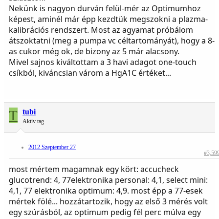
Nekünk is nagyon durván felül-mér az Optimumhoz
képest, aminél már épp kezdtük megszokni a plazma-
kalibrációs rendszert. Most az agyamat próbálom
átszoktatni (meg a pumpa vc céltartományát), hogy a 8-
as cukor még ok, de bizony az 5 már alacsony.
Mivel sajnos kiváltottam a 3 havi adagot one-touch
csíkból, kiváncsian várom a HgA1C értéket...
T
tubi
Aktív tag
2012 Szeptember 27
#3,59
most mértem magamnak egy kört: accucheck
glucotrend: 4, 77elektronika personal: 4,1, select mini:
4,1, 77 elektronika optimum: 4,9. most épp a 77-esek
mértek fölé... hozzátartozik, hogy az első 3 mérés volt
egy szúrásból, az optimum pedig fél perc múlva egy