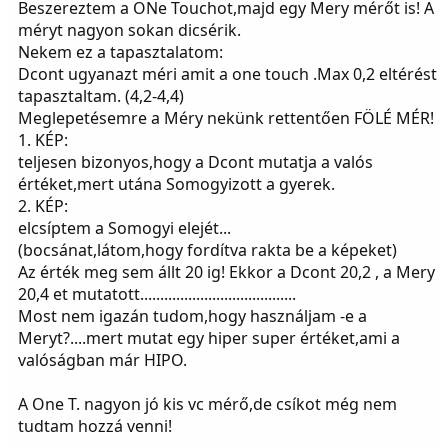
Beszereztem a ONe Touchot,majd egy Mery mérőt is! A
méryt nagyon sokan dicsérik.
Nekem ez a tapasztalatom:
Dcont ugyanazt méri amit a one touch .Max 0,2 eltérést
tapasztaltam. (4,2-4,4)
Meglepetésemre a Méry nekünk rettentően FÖLÉ MÉR!
1. KÉP:
teljesen bizonyos,hogy a Dcont mutatja a valós
értéket,mert utána Somogyizott a gyerek.
2. KÉP:
elcsíptem a Somogyi elejét...
(bocsánat,látom,hogy fordítva rakta be a képeket)
Az érték meg sem állt 20 ig! Ekkor a Dcont 20,2 , a Mery
20,4 et mutatott.......................................
Most nem igazán tudom,hogy használjam -e a
Meryt?....mert mutat egy hiper super értéket,ami a
valóságban már HIPO.
A One T. nagyon jó kis vc mérő,de csíkot még nem
tudtam hozzá venni!