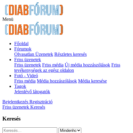
Menü
Főoldal
Fórumok
Olvasatlan Üzenetek
Részletes keresés
Friss üzenetek
Friss üzenetek
Friss média
Új média hozzászólások
Friss
tevékenységek az egész oldalon
Fotó - Videó
Friss média
Média hozzászólások
Média keresése
Tagok
Jelenlévő látogatók
Bejelentkezés
Regisztráció
Friss üzenetek
Keresés
Keresés