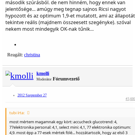
második szúrásból. de nem hinném, hogy ennek van
jelentősége... amúgy meg tegnap sajnos Ricsi nagyot
hypozott és az optimum 1,9-et mutatott, ami az állapotát
tekintve reális (majdnem összeesett szegényke). szóval
nekem most mindegyik OK-nak tűnik...
Reagált:
christina
kmolli
Fórumvezető
Moderátor
2012 Szeptember 27
#3,60
tubi írta:
most mértem magamnak egy kört: accucheck glucotrend: 4,
77elektronika personal: 4,1, select mini: 4,1, 77 elektronika optimum:
4,9. most épp a 77-esek mértek fölé... hozzátartozik, hogy az első 3