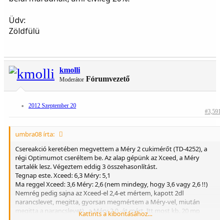
Üdv:
Zöldfülü
kmolli
Fórumvezető
Moderátor
2012 Szeptember 20
#3,59
umbra08 írta:
Csereakció keretében megvettem a Méry 2 cukimérőt (TD-4252), a
régi Optimumot cseréltem be. Az alap gépünk az Xceed, a Méry
tartalék lesz. Végeztem eddig 3 összehasonlítást.
Tegnap este. Xceed: 6,3 Méry: 5,1
Ma reggel Xceed: 3,6 Méry: 2,6 (nem mindegy, hogy 3,6 vagy 2,6 !!)
Nemrég pedig sajna az Xceed-el 2,4-et mértem, kapott 2dl
narancslevet, megitta, gyorsan megmértem a Méry-vel, miután
megitta a narancslevet) , a Méry 2,0 -át mért. Itt most kb. 20 mp
Kattints a kibontásához...
telhetett el a két mérés között, amíg megitta a narancslevet, nem