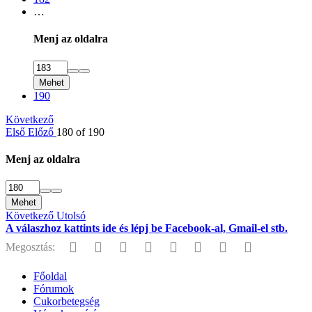
…
Menj az oldalra
Mehet
190
Következő
Első
Előző
180 of 190
Menj az oldalra
Mehet
Következő
Utolsó
A válaszhoz kattints ide és lépj be Facebook-al, Gmail-el stb.
Facebook
Twitter
Reddit
Pinterest
Tumblr
WhatsApp
E-mail
Link
Megosztás:
Főoldal
Fórumok
Cukorbetegség