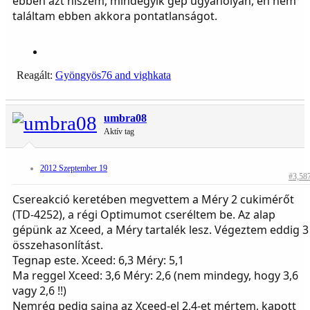
ebben azt hiszem, mindegyik gép ugyanolyan, én nem
találtam ebben akkora pontatlanságot.
Reagált:
Gyöngyös76
and
vighkata
umbra08
Aktív tag
2012 Szeptember 19
#3,58
Csereakció keretében megvettem a Méry 2 cukimérőt
(TD-4252), a régi Optimumot cseréltem be. Az alap
gépünk az Xceed, a Méry tartalék lesz. Végeztem eddig 3
összehasonlítást.
Tegnap este. Xceed: 6,3 Méry: 5,1
Ma reggel Xceed: 3,6 Méry: 2,6 (nem mindegy, hogy 3,6
vagy 2,6 !!)
Nemrég pedig sajna az Xceed-el 2,4-et mértem, kapott