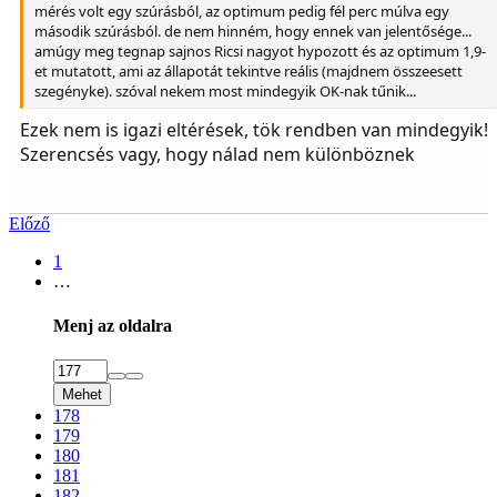
mérés volt egy szúrásból, az optimum pedig fél perc múlva egy
második szúrásból. de nem hinném, hogy ennek van jelentősége...
amúgy meg tegnap sajnos Ricsi nagyot hypozott és az optimum 1,9-
et mutatott, ami az állapotát tekintve reális (majdnem összeesett
szegényke). szóval nekem most mindegyik OK-nak tűnik...
Ezek nem is igazi eltérések, tök rendben van mindegyik!
Szerencsés vagy, hogy nálad nem különböznek
Előző
1
…
Menj az oldalra
Mehet
178
179
180
181
182