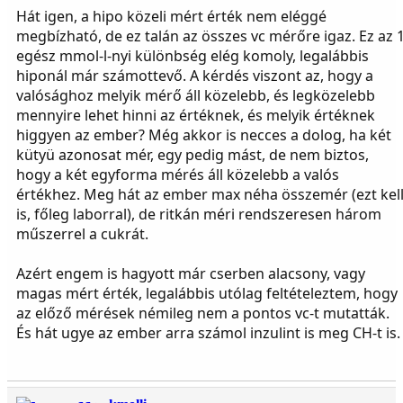
Sajnos.....
Hát igen, a hipo közeli mért érték nem eléggé
megbízható, de ez talán az összes vc mérőre igaz. Ez az 
egész mmol-l-nyi különbség elég komoly, legalábbis
hiponál már számottevő. A kérdés viszont az, hogy a
valósághoz melyik mérő áll közelebb, és legközelebb
mennyire lehet hinni az értéknek, és melyik értéknek
higgyen az ember? Még akkor is necces a dolog, ha két
kütyü azonosat mér, egy pedig mást, de nem biztos,
hogy a két egyforma mérés áll közelebb a valós
értékhez. Meg hát az ember max néha összemér (ezt kel
is, főleg laborral), de ritkán méri rendszeresen három
műszerrel a cukrát.
Azért engem is hagyott már cserben alacsony, vagy
magas mért érték, legalábbis utólag feltételeztem, hogy
az előző mérések némileg nem a pontos vc-t mutatták.
És hát ugye az ember arra számol inzulint is meg CH-t is.