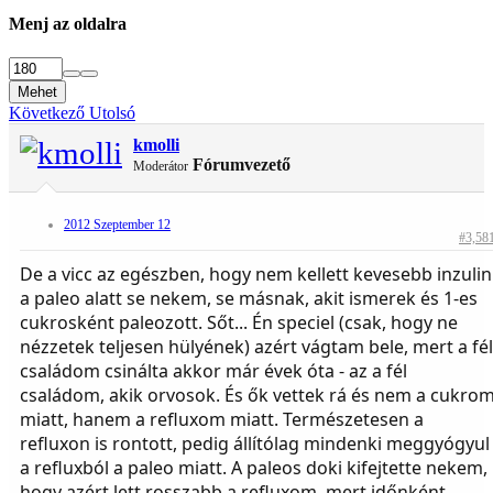
Menj az oldalra
Mehet
Következő
Utolsó
kmolli
Fórumvezető
Moderátor
2012 Szeptember 12
#3,58
De a vicc az egészben, hogy nem kellett kevesebb inzulin
a paleo alatt se nekem, se másnak, akit ismerek és 1-es
cukrosként paleozott. Sőt... Én speciel (csak, hogy ne
nézzetek teljesen hülyének) azért vágtam bele, mert a fél
családom csinálta akkor már évek óta - az a fél
családom, akik orvosok. És ők vettek rá és nem a cukro
miatt, hanem a refluxom miatt. Természetesen a
refluxon is rontott, pedig állítólag mindenki meggyógyul
a refluxból a paleo miatt. A paleos doki kifejtette nekem,
hogy azért lett rosszabb a refluxom, mert időnként