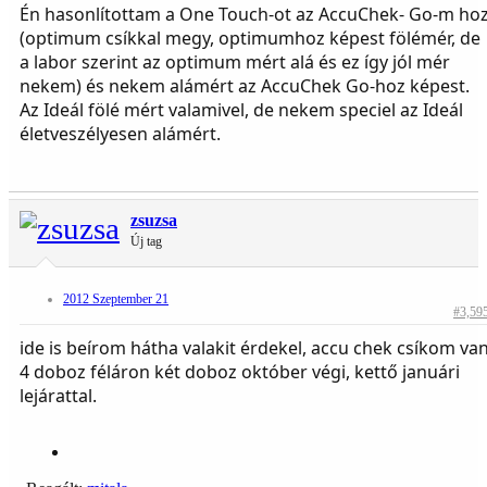
Én hasonlítottam a One Touch-ot az AccuChek- Go-m ho
(optimum csíkkal megy, optimumhoz képest fölémér, de
a labor szerint az optimum mért alá és ez így jól mér
nekem) és nekem alámért az AccuChek Go-hoz képest.
Az Ideál fölé mért valamivel, de nekem speciel az Ideál
életveszélyesen alámért.
zsuzsa
Új tag
2012 Szeptember 21
#3,59
ide is beírom hátha valakit érdekel, accu chek csíkom va
4 doboz féláron két doboz október végi, kettő januári
lejárattal.