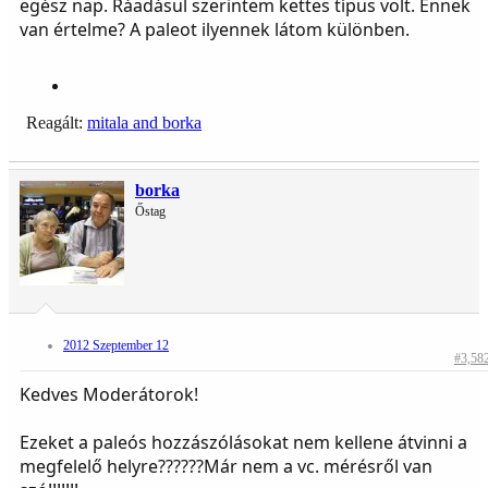
egész nap. Ráadásul szerintem kettes típus volt. Ennek
van értelme? A paleot ilyennek látom különben.
Reagált:
mitala
and
borka
borka
Őstag
2012 Szeptember 12
#3,58
Kedves Moderátorok!
Ezeket a paleós hozzászólásokat nem kellene átvinni a
megfelelő helyre??????Már nem a vc. mérésről van