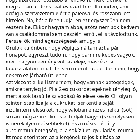
mégis ittam cukros teát és ezért borult minden, amit
odáig a szervezetem elért a paleoval és rosszabb lett
hirtelen. Na, hát a fene tudja, én ezt egyszerűen nem
veszem be. Ekkor hagytam abba, azóta nem sok kedvem
van a családommal sem beszélni erről, el is távolodtunk.
Persze, ők mind egészségesek amúgy is.
Örülök különben, hogy végigcsináltam azt a pár
hónapot, egyrészt tudom, hogy bármire képes vagyok,
mert nagyon kemény volt az eleje, másrészt a
tapasztalatom miatt fel sem merül többet bennem, hogy
nekem ez járható út lenne.
Azt viszont el kell ismernem, hogy vannak betegségek,
amikre tényleg jó. Pl a 2-es cukorbetegeknek tényleg jó,
mert a sok lassú felszívódású és eleve kevés CH olyan
szinten stabilizálja a cukrukat, serkenti a saját
inzulintermelésüket, hogy valóban éhezés nélkül (sőt)
sokan még az inzulint is el tudják hagyni (személyesen
ismerek ilyen idősebbeket). És a másik néhány
autoimmun betegség, pl a sokízületi gyulladás, reuma.
Itt meg szerintem az allergének teljes kitiltása az