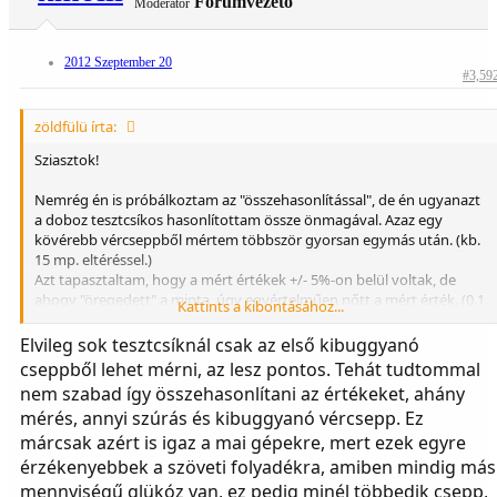
Fórumvezető
Moderátor
2012 Szeptember 20
#3,59
zöldfülü írta:
Sziasztok!
Nemrég én is próbálkoztam az "összehasonlítással", de én ugyanazt
a doboz tesztcsíkos hasonlítottam össze önmagával. Azaz egy
kövérebb vércseppből mértem többször gyorsan egymás után. (kb.
15 mp. eltéréssel.)
Azt tapasztaltam, hogy a mért értékek +/- 5%-on belül voltak, de
ahogy "öregedett" a minta, úgy egyértelműen nőtt a mért érték. (0.1
Kattints a kibontásához...
... 0.2 mmol/l-el)
Úgy vélem, hogy ha valaki összehasonlítani szeretne, akkor azt csak
Elvileg sok tesztcsíknál csak az első kibuggyanó
ugyanabból a mintából van értelme, úgy, hogy lehetőleg ne teljen el
cseppből lehet mérni, az lesz pontos. Tehát tudtommal
sok idő a két mérés között. Valamint érdemes egyszerre legalább 3-
nem szabad így összehasonlítani az értékeket, ahány
at, 4-et mérni, hogy látszódjon, hogy mennyire stabil az eredmény.
mérés, annyi szúrás és kibuggyanó vércsepp. Ez
Egy másik észrevétel:
márcsak azért is igaz a mai gépekre, mert ezek egyre
Az Ideál Tesztcsík no-kódos rendszerű, azaz nincs minden egyes
érzékenyebbek a szöveti folyadékra, amiben mindig más
dobozhoz külön kód, csak egy univerzális. Viszont a doboz oldalán
mennyiségű glükóz van, ez pedig minél többedik csepp,