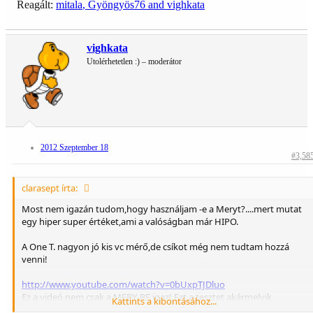
Reagált:
mitala
,
Gyöngyös76
and
vighkata
vighkata
Utolérhetetlen :) – moderátor
2012 Szeptember 18
#3,58
clarasept írta:
Most nem igazán tudom,hogy használjam -e a Meryt?....mert mutat
egy hiper super értéket,ami a valóságban már HIPO.
A One T. nagyon jó kis vc mérő,de csíkot még nem tudtam hozzá
venni!
http://www.youtube.com/watch?v=0bUxpTJDluo
Ez a videó nem csak a MERY-RE igaz! Ezt a tesztet akármelyik
Kattints a kibontásához...
mérővel megcsinálhatnánk,ugyanezt az eredményt kapnánk!