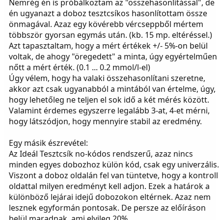
Nemrég én is próbálkoztam az "összehasonlítással", de
én ugyanazt a doboz tesztcsíkos hasonlítottam össze
önmagával. Azaz egy kövérebb vércseppből mértem
többször gyorsan egymás után. (kb. 15 mp. eltéréssel.)
Azt tapasztaltam, hogy a mért értékek +/- 5%-on belül
voltak, de ahogy "öregedett" a minta, úgy egyértelműen
nőtt a mért érték. (0.1 ... 0.2 mmol/l-el)
Úgy vélem, hogy ha valaki összehasonlítani szeretne,
akkor azt csak ugyanabból a mintából van értelme, úgy,
hogy lehetőleg ne teljen el sok idő a két mérés között.
Valamint érdemes egyszerre legalább 3-at, 4-et mérni,
hogy látszódjon, hogy mennyire stabil az eredmény.
Egy másik észrevétel:
Az Ideál Tesztcsík no-kódos rendszerű, azaz nincs
minden egyes dobozhoz külön kód, csak egy univerzális.
Viszont a doboz oldalán fel van tüntetve, hogy a kontroll
oldattal milyen eredményt kell adjon. Ezek a határok a
különböző lejárai idejű dobozokon eltérnek. Azaz nem
lesznek egyformán pontosak. De persze az előíráson
belül maradnak, ami elvileg 20%.