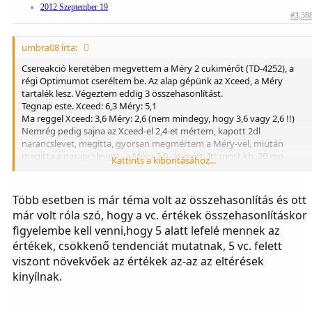
2012 Szeptember 19
#3,58
umbra08 írta:
Csereakció keretében megvettem a Méry 2 cukimérőt (TD-4252), a
régi Optimumot cseréltem be. Az alap gépünk az Xceed, a Méry
tartalék lesz. Végeztem eddig 3 összehasonlítást.
Tegnap este. Xceed: 6,3 Méry: 5,1
Ma reggel Xceed: 3,6 Méry: 2,6 (nem mindegy, hogy 3,6 vagy 2,6 !!)
Nemrég pedig sajna az Xceed-el 2,4-et mértem, kapott 2dl
narancslevet, megitta, gyorsan megmértem a Méry-vel, miután
megitta a narancslevet) , a Méry 2,0 -át mért. Itt most kb. 20 mp
Kattints a kibontásához...
telhetett el a két mérés között, amíg megitta a narancslevet, nem
tudom, ennyi idő alatt változott-e a cuki, nem hiszem.
Szóval, én eddig nagy Xceed párti voltam, most is bízok benne, de
Több esetben is már téma volt az összehasonlítás és ott
azért megpróbálom majd kideríteni, hogy akkor most melyik lehet
már volt róla szó, hogy a vc. értékek összehasonlításkor
közelebb a valósághoz, Xceed vagy Méry. Magasnál mindegy, hogy
figyelembe kell venni,hogy 5 alatt lefelé mennek az
15 vagy 16 a cuki, de hipónál nem. Csak elmélkedtem, gondoltam
leírom nektek a tapasztalatom.
értékek, csökkenő tendenciát mutatnak, 5 vc. felett
viszont növekvőek az értékek az-az az eltérések
kinyílnak.