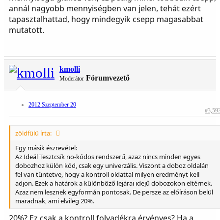
fel van tüntetve, hogy a kontroll oldattal milyen eredményt kell
annál nagyobb mennyiségben van jelen, tehát ezért
adjon. Ezek a határok a különböző lejárai idejű dobozokon eltérnek.
tapasztalhattad, hogy mindegyik csepp magasabbat
Azaz nem lesznek egyformán pontosak. De persze az előíráson belül
maradnak, ami elvileg 20%.
mutatott.
Üdv:
Zöldfülü
kmolli
Fórumvezető
Moderátor
2012 Szeptember 20
#3,59
zöldfülü írta:
Egy másik észrevétel:
Az Ideál Tesztcsík no-kódos rendszerű, azaz nincs minden egyes
dobozhoz külön kód, csak egy univerzális. Viszont a doboz oldalán
fel van tüntetve, hogy a kontroll oldattal milyen eredményt kell
adjon. Ezek a határok a különböző lejárai idejű dobozokon eltérnek.
Azaz nem lesznek egyformán pontosak. De persze az előíráson belül
maradnak, ami elvileg 20%.
20%? Ez csak a kontroll folyadékra érvényes? Ha a