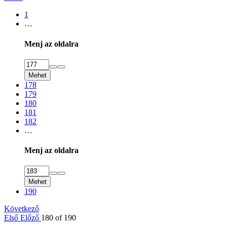
1
…
Menj az oldalra
Mehet
178
179
180
181
182
…
Menj az oldalra
Mehet
190
Következő
Első
Előző
180 of 190