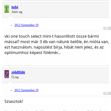
T
tubi
Aktív tag
2012 Szeptember 19
#3,58
vki one touch select mini-t hasonlított össze bármi
mással? most már 3 db van nálunk belőle, én mióta van,
ezt használom. napsütést bírja, hibát nem jelez, és az
optimumhoz képest fölémér...
Z
zöldfülü
Új tag
2012 Szeptember 19
#3,59
Sziasztok!