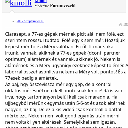
kmolli
Fórumvezető
Moderátor
2012 Szeptember 18
#3,58
Clarasept, a 77-es gépek mérnek picit alá, nem fölé, ezt
szerintem rosszul tudtad. Fölé egyik sem mér. Hozzájuk
képest mér fölé a Méry valóban. Erről itt már sokat
írtunk, vannak, akiknek a 77-es gépek (dcont, partner,
optimum) alámérnek és vannak, akiknek jó. Nekem is
alámérnek és a Méry ugyanígy ezekhez képest fölémér. 
laborral összehasonlítva nekem a Méry volt pontos! És a
77esek pedig alámértek.
Az baj, hgy összevissza mér egy gép, de a kontroll
oldatos mérésnél nem kell pontosnak lennie! Rá is van
írva, hogy tartományon belül kell csak maradnia. Ha
ujjbegyből mérünk egymás után 5-6-ot és azok eltérnek
nagyon, az baj. De ez a kis videó csak kontroll oldattal
mérte ezt. Nekem nem volt gond egymás után mérni,
nem voltak ilyen eltérések. Semelyikkel sem igazán,