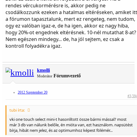
rendes vércukormérésre is, akkor pedig ne
csodálkozzunk ezeken a hatalmas eltéréseken, amiket it
a fórumon tapasztalunk, mert ez rengeteg, nem tudom,
ogy ez valóban igaz-e, de ha igen, akkor ez nagy hiba,
hogy 20%-ot engednek eltérésnek. 10-nél mutathat 8-at?
Nem egészen mindegy... de, ha jól sejtem, ez csak a
kontroll folyadékra igaz.
kmolli
Fórumvezető
Moderátor
2012 Szeptember 20
#3,59
tubi írta:
vki one touch select mini-t hasonlított össze bármi mással? most
már 3 db van nálunk belőle, én mióta van, ezt használom. napsütést
bírja, hibát nem jelez, és az optimumhoz képest fölémér...