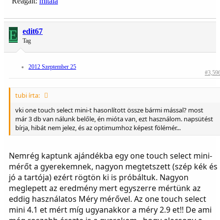
Reagált:
mitala
E
edit67
Tag
2012 Szeptember 25
#3,59
tubi írta:
vki one touch select mini-t hasonlított össze bármi mással? most
már 3 db van nálunk belőle, én mióta van, ezt használom. napsütést
bírja, hibát nem jelez, és az optimumhoz képest fölémér...
Nemrég kaptunk ajándékba egy one touch select mini-
mérőt a gyerekemnek, nagyon megtetszett (szép kék és
jó a tartója) ezért rögtön ki is próbáltuk. Nagyon
meglepett az eredmény mert egyszerre mértünk az
eddig használatos Méry mérővel. Az one touch select
mini 4.1 et mért míg ugyanakkor a méry 2.9 et!! De ami