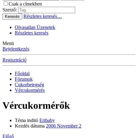
Csak a címekben
Szerző:
Részletes keresés…
Keresés
Olvasatlan Üzenetek
Részletes keresés
Menü
Bejelentkezés
Regisztráció
Főoldal
Fórumok
Cukorbetegség
Vércukormérés
Vércukormérők
Téma inditó
Eribaby
Kezdés dátuma
2006 November 2
Előző