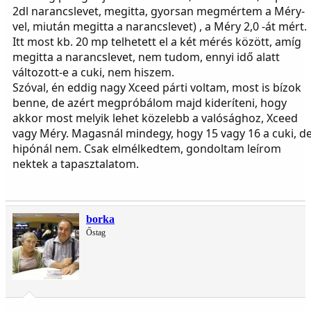
2dl narancslevet, megitta, gyorsan megmértem a Méry-
vel, miután megitta a narancslevet) , a Méry 2,0 -át mért.
Itt most kb. 20 mp telhetett el a két mérés között, amíg
megitta a narancslevet, nem tudom, ennyi idő alatt
változott-e a cuki, nem hiszem.
Szóval, én eddig nagy Xceed párti voltam, most is bízok
benne, de azért megpróbálom majd kideríteni, hogy
akkor most melyik lehet közelebb a valósághoz, Xceed
vagy Méry. Magasnál mindegy, hogy 15 vagy 16 a cuki, d
hipónál nem. Csak elmélkedtem, gondoltam leírom
nektek a tapasztalatom.
borka
Őstag