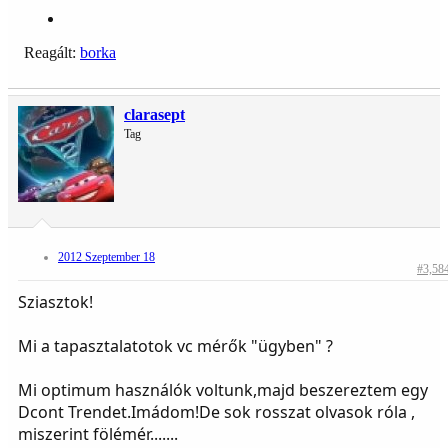
Reagált:
borka
clarasept
Tag
2012 Szeptember 18
#3,58
Sziasztok!
Mi a tapasztalatotok vc mérők "ügyben" ?
Mi optimum használók voltunk,majd beszereztem egy
Dcont Trendet.Imádom!De sok rosszat olvasok róla ,
miszerint fölémér.......