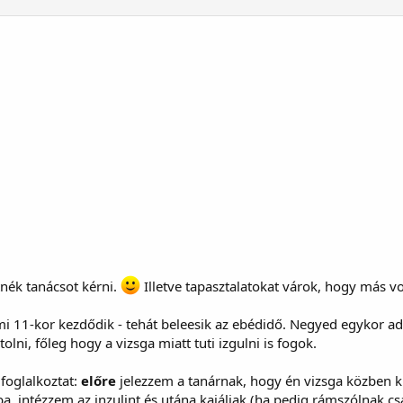
nék tanácsot kérni.
Illetve tapasztalatokat várok, hogy más vol
 11-kor kezdődik - tehát beleesik az ebédidő. Negyed egykor ado
ni, főleg hogy a vizsga miatt tuti izgulni is fogok.
foglalkoztat:
előre
jelezzem a tanárnak, hogy én vizsga közben ki
, intézzem az inzulint és utána kajáljak (ha pedig rámszólnak 