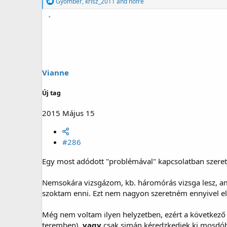
R
Gyömbér
,
krisz_2011
and
nofre
e
a
g
á
l
t
:
Vianne
Új tag
2015 Május 15
#286
Egy most adódott "problémával" kapcsolatban szeret
Nemsokára vizsgázom, kb. háromórás vizsga lesz, ami
szoktam enni. Ezt nem nagyon szeretném ennyivel eltol
Még nem voltam ilyen helyzetben, ezért a következő 
teremben),
vagy
csak simán kéredzkedjek ki mosdóba