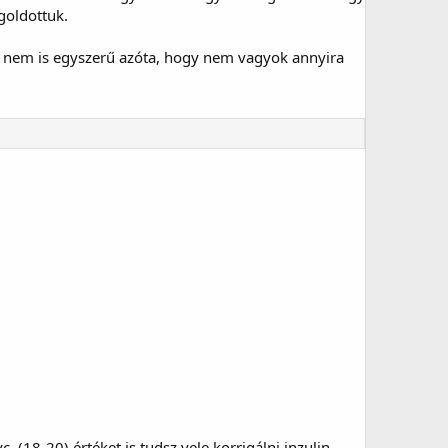
goldottuk.
- nem is egyszerű azóta, hogy nem vagyok annyira
 (18-20) értéket is tudsz vele korrigálni inzulin