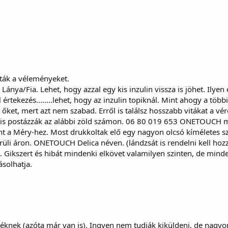
ták a véleményeket.
 Lánya/Fia. Lehet, hogy azzal egy kis inzulin vissza is jöhet. Ily
értekezés........lehet, hogy az inzulin topiknál. Mint ahogy a több
őket, mert azt nem szabad. Erről is találsz hosszabb vitákat a v
ki is postázzák az alábbi zöld számon. 06 80 019 653 ONETOUCH m
nt a Méry-hez. Most drukkoltak elő egy nagyon olcsó kíméletes szú
li áron. ONETOUCH Delica néven. (lándzsát is rendelni kell hozzá
 Gikszert és hibát mindenki elkövet valamilyen szinten, de minde
ásolhatja.
éknek (azóta már van is). Ingyen nem tudják kiküldeni, de nagy