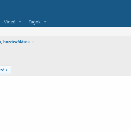
 - Videó
Tagok
k, hozzászólások
ező