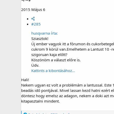
2015 Május 6
#285
husqvarna írta:
Sziasztok!
Új ember vagyok itt a fórumon és cukorbetegek 
cukrom 9 körül van.Emelhetem a Lantust 10 -r
szigoruan kaja előtt?
Köszönöm a választ előre is.
Üdv.
Kattints a kibontásához...
Hali!
Nekem ugyan ez volt a problémám a lantussal. Este 1
beadás idő pontjával. Mivel lassan kezd hatni ezért
döntesz hogy emelsz az adagon, nekem a doki azt mon
kitapasztalni mindent.