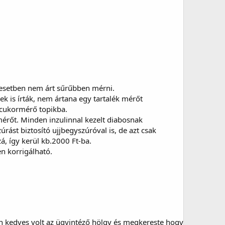
en esetben nem árt sűrűbben mérni.
iek is írták, nem ártana egy tartalék mérőt
ércukormérő topikba.
érőt. Minden inzulinnal kezelt diabosnak
rást biztosító ujjbegyszúróval is, de azt csak
, így kerül kb.2000 Ft-ba.
n korrigálható.
on kedves volt az ügyintéző hölgy és megkereste hogy