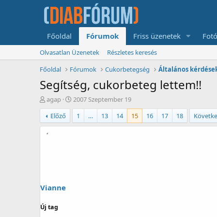
Főoldal
Fórumok
Friss üzenetek
Fotó
Olvasatlan Üzenetek
Részletes keresés
Főoldal
Fórumok
Cukorbetegség
Általános kérdése
Segítség, cukorbeteg lettem!!
T
K
agap
2007 Szeptember 19
é
e
Előző
1
…
13
14
15
16
17
18
Követk
m
z
a
d
i
é
n
s
d
d
i
á
t
t
ó
u
m
Vianne
a
Új tag