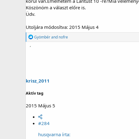
körül van.Emelhetem a Lantust 10 -re?Mia véleményet
Köszönöm a választ előre is.
Üdv.
Utoljára módosítva:
2015 Május 4
R
Gyömbér
and
nofre
e
a
g
á
l
t
:
krisz_2011
Aktív tag
2015 Május 5
#284
husqvarna írta: