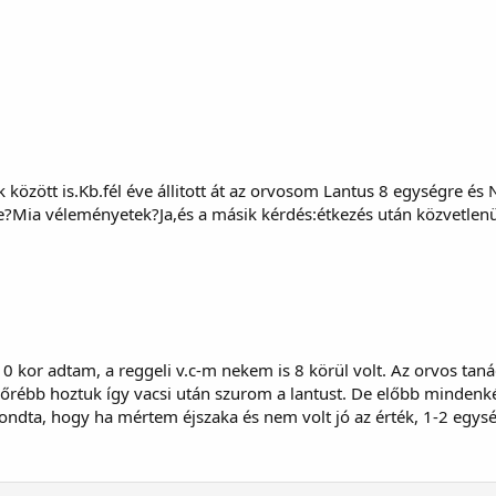
között is.Kb.fél éve állitott át az orvosom Lantus 8 egységre és
e?Mia véleményetek?Ja,és a másik kérdés:étkezés után közvetlen
0 kor adtam, a reggeli v.c-m nekem is 8 körül volt. Az orvos tan
 előrébb hoztuk így vacsi után szurom a lantust. De előbb minden
dta, hogy ha mértem éjszaka és nem volt jó az érték, 1-2 egysége