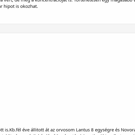
ár hipot is okozhat.
t is.Kb.fél éve állitott át az orvosom Lantus 8 egységre és Novo