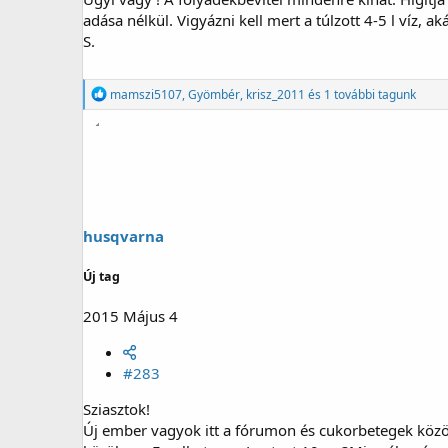
adása nélkül. Vigyázni kell mert a túlzott 4-5 l víz, ak
S.
R
mamszi5107
,
Gyömbér
,
krisz_2011
és 1 további tagunk
e
a
g
á
l
t
:
husqvarna
Új tag
2015 Május 4
#283
Sziasztok!
Új ember vagyok itt a fórumon és cukorbetegek közöt