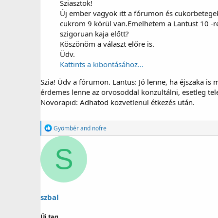
Sziasztok!
Új ember vagyok itt a fórumon és cukorbetegek 
cukrom 9 körül van.Emelhetem a Lantust 10 -r
szigoruan kaja előtt?
Köszönöm a választ előre is.
Üdv.
Kattints a kibontásához...
Szia! Üdv a fórumon. Lantus: Jó lenne, ha éjszaka is
érdemes lenne az orvosoddal konzultálni, esetleg tel
Novorapid: Adhatod közvetlenül étkezés után.
R
Gyömbér
and
nofre
e
a
S
g
á
l
t
:
szbal
Új tag