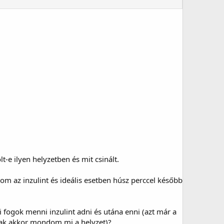
t-e ilyen helyzetben és mit csinált.
m az inzulint és ideális esetben húsz perccel később
 fogok menni inzulint adni és utána enni (azt már a
csak akkor mondom mi a helyzet)?