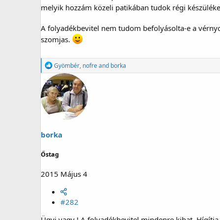
melyik hozzám közeli patikában tudok régi készüléke
A folyadékbevitel nem tudom befolyásolta-e a vérny
szomjas.
R
Gyömbér
,
nofre
and
borka
e
a
g
á
l
t
:
borka
Őstag
2015 Május 4
#282
Ügyi vagy ! A folyadékbevitel mindenre kihat. Hígítja