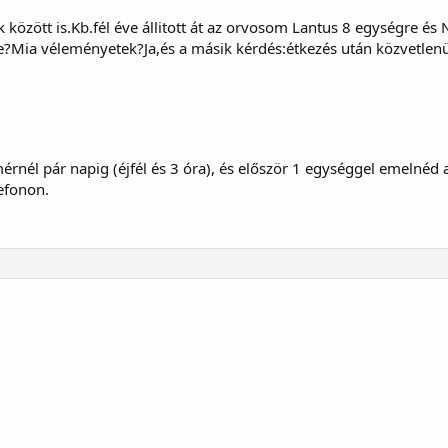
között is.Kb.fél éve állitott át az orvosom Lantus 8 egységre és
e?Mia véleményetek?Ja,és a másik kérdés:étkezés után közvetlen
 mérnél pár napig (éjfél és 3 óra), és először 1 egységgel emelné
efonon.