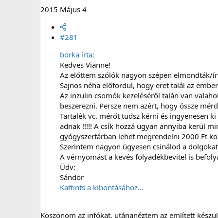
2015 Május 4
#281
borka írta:
Kedves Vianne!
Az előttem szólók nagyon szépen elmondták/ír
Sajnos néha előfordul, hogy eret talál az ember
Az inzulin csomók kezeléséről talán van valahol 
beszerezni. Persze nem azért, hogy össze mérd 
Tartalék vc. mérőt tudsz kérni és ingyenesen 
adnak !!!!! A csík hozzá ugyan annyiba kerül mi
gyógyszertárban lehet megrendelni 2000 Ft körü
Szerintem nagyon ügyesen csinálod a dolgokat.
A vérnyomást a kevés folyadékbevitel is befoly
Üdv:
Sándor
Kattints a kibontásához...
Köszönöm az infókat, utánanéztem az említett készül