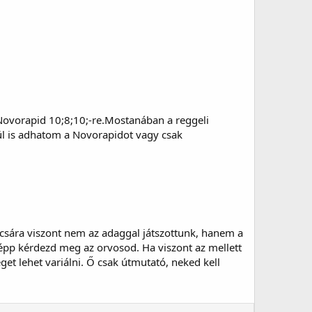
 Novorapid 10;8;10;-re.Mostanában a reggeli
ül is adhatom a Novorapidot vagy csak
ácsára viszont nem az adaggal játszottunk, hanem a
képp kérdezd meg az orvosod. Ha viszont az mellett
t lehet variálni. Ő csak útmutató, neked kell