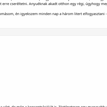
t erre cseréltetni. Anyuéknak akadt otthon egy régi, úgyhogy me
omásom, én igyekszem minden nap a három litert elfogyasztani 
 a vért, de még a koncentrációját is. Történetesen egy magasabb vc.