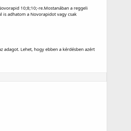
 Novorapid 10;8;10;-re.Mostanában a reggeli
ül is adhatom a Novorapidot vagy csak
d az adagot. Lehet, hogy ebben a kérdésben azért