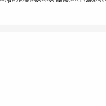
ek?Ja,és a másik kérdés:étkezés után közvetlenül is adhatom a N