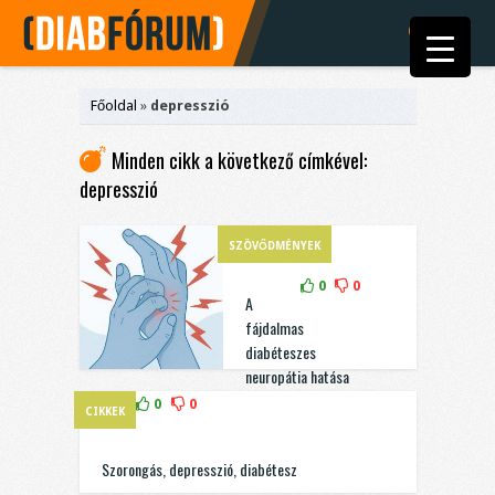
Főoldal
»
depresszió
Minden cikk a következő címkével:
depresszió
SZÖVŐDMÉNYEK
0
0
A
fájdalmas
diabéteszes
neuropátia hatása
az életminőségre
0
0
CIKKEK
Szorongás, depresszió, diabétesz