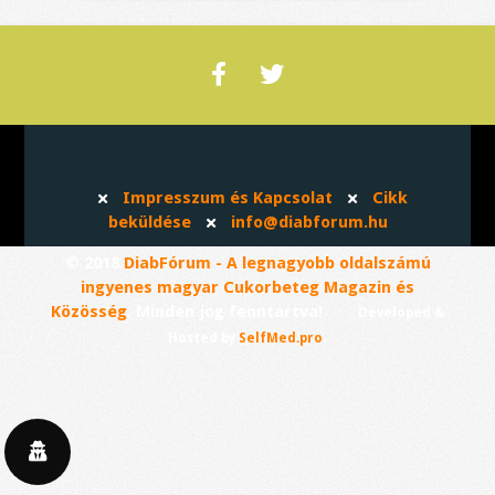
Impresszum és Kapcsolat
Cikk
beküldése
info@diabforum.hu
© 2018
DiabFórum - A legnagyobb oldalszámú
ingyenes magyar Cukorbeteg Magazin és
Közösség
. Minden jog fenntartva!
Developed &
.
Hosted by
SelfMed.pro