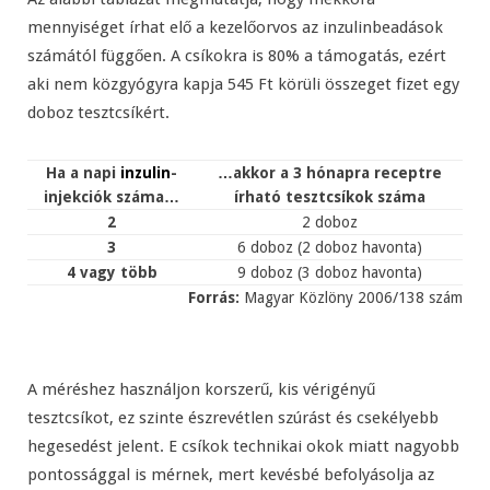
mennyiséget írhat elő a kezelőorvos az inzulinbeadások
számától függően. A csíkokra is 80% a támogatás, ezért
aki nem közgyógyra kapja 545 Ft körüli összeget fizet egy
doboz tesztcsíkért.
Ha a napi
inzulin
-
…akkor a 3 hónapra receptre
injekciók száma…
írható tesztcsíkok száma
2
2 doboz
3
6 doboz (2 doboz havonta)
4 vagy több
9 doboz (3 doboz havonta)
Forrás:
Magyar Közlöny 2006/138 szám
A méréshez használjon korszerű, kis vérigényű
tesztcsíkot, ez szinte észrevétlen szúrást és csekélyebb
hegesedést jelent. E csíkok technikai okok miatt nagyobb
pontossággal is mérnek, mert kevésbé befolyásolja az