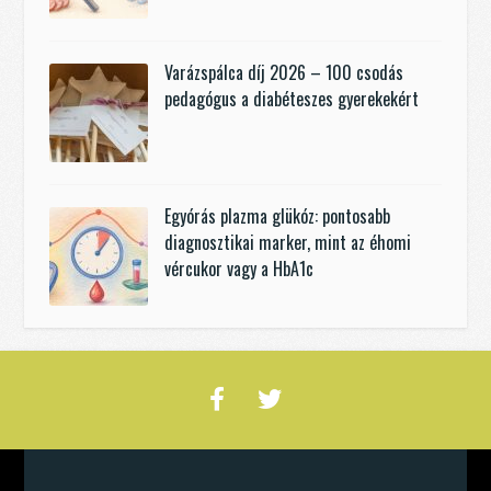
Varázspálca díj 2026 – 100 csodás
pedagógus a diabéteszes gyerekekért
Egyórás plazma glükóz: pontosabb
diagnosztikai marker, mint az éhomi
vércukor vagy a HbA1c