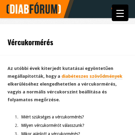
Vércukormérés
Az utóbbi évek kiterjedt kutatásai egyöntetűen
megállapították, hogy a
diabéteszes szövődmények
elkerüléséhez elengedhetetlen a vércukormérés,
vagyis a normális vércukorszint beállítása és
folyamatos megőrzése.
Miért szükséges a vércukormérés?
Milyen vércukormérőt válasszunk?
Mikor ajánlott a vércukormérés?