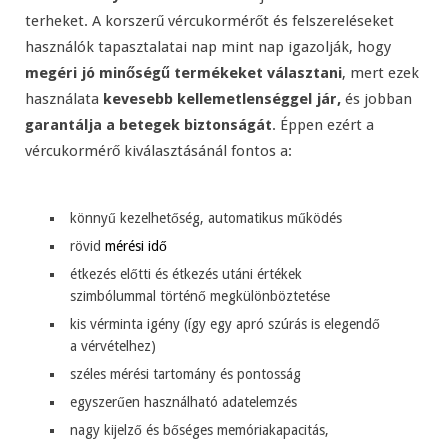
terheket. A korszerű vércukormérőt és felszereléseket
használók tapasztalatai nap mint nap igazolják, hogy
megéri jó minőségű termékeket választani
, mert ezek
használata
kevesebb kellemetlenséggel jár,
és jobban
garantálja a betegek biztonságát
. Éppen ezért a
vércukormérő kiválasztásánál fontos a:
könnyű kezelhetőség, automatikus működés
rövid
mérési idő
étkezés előtti és étkezés utáni értékek
szimbólummal történő megkülönböztetése
kis vérminta igény (így egy apró szúrás is elegendő
a vérvételhez)
széles mérési tartomány és pontosság
egyszerűen használható adatelemzés
nagy kijelző és bőséges memóriakapacitás,