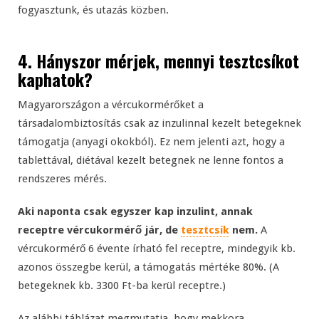
fogyasztunk, és utazás közben.
4. Hányszor mérjek, mennyi tesztcsíkot
kaphatok?
Magyarországon a vércukormérőket a
társadalombiztosítás csak az inzulinnal kezelt betegeknek
támogatja (anyagi okokból). Ez nem jelenti azt, hogy a
tablettával, diétával kezelt betegnek ne lenne fontos a
rendszeres mérés.
Aki naponta csak egyszer kap inzulint, annak
receptre vércukormérő jár, de
tesztcsík
nem.
A
vércukormérő 6 évente írható fel receptre, mindegyik kb.
azonos összegbe kerül, a támogatás mértéke 80%. (A
betegeknek kb. 3300 Ft-ba kerül receptre.)
Az alábbi táblázat megmutatja, hogy mekkora