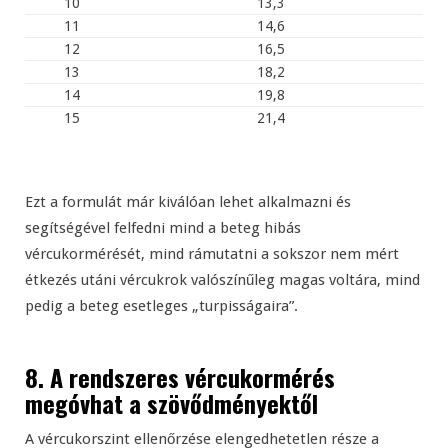
10
13,3
11
14,6
12
16,5
13
18,2
14
19,8
15
21,4
Ezt a formulát már kiválóan lehet alkalmazni és
segítségével felfedni mind a beteg hibás
vércukormérését, mind rámutatni a sokszor nem mért
étkezés utáni vércukrok valószínűleg magas voltára, mind
pedig a beteg esetleges „turpisságaira”.
8. A rendszeres vércukormérés
megóvhat a szövődményektől
A vércukorszint ellenőrzése elengedhetetlen része a