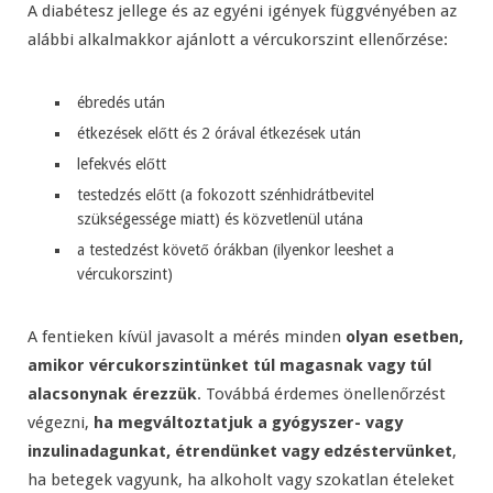
A diabétesz jellege és az egyéni igények függvényében az
alábbi alkalmakkor ajánlott a vércukorszint ellenőrzése:
ébredés után
étkezések előtt és 2 órával étkezések után
lefekvés előtt
testedzés előtt (a fokozott szénhidrátbevitel
szükségessége miatt) és közvetlenül utána
a testedzést követő órákban (ilyenkor leeshet a
vércukorszint)
A fentieken kívül javasolt a mérés minden
olyan esetben,
amikor vércukorszintünket túl magasnak vagy túl
alacsonynak érezzük
. Továbbá érdemes önellenőrzést
végezni,
ha megváltoztatjuk a gyógyszer- vagy
inzulinadagunkat, étrendünket vagy edzéstervünket
,
ha betegek vagyunk, ha alkoholt vagy szokatlan ételeket