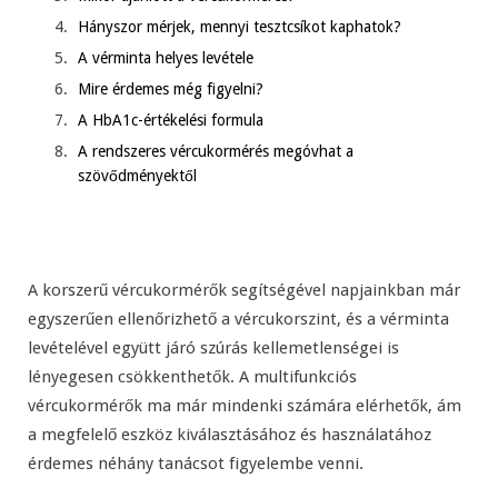
Hányszor mérjek, mennyi tesztcsíkot kaphatok?
A vérminta helyes levétele
Mire érdemes még figyelni?
A HbA1c-értékelési formula
A rendszeres vércukormérés megóvhat a
szövődményektől
A korszerű vércukormérők segítségével napjainkban már
egyszerűen ellenőrizhető a vércukorszint, és a vérminta
levételével együtt járó szúrás kellemetlenségei is
lényegesen csökkenthetők. A multifunkciós
vércukormérők ma már mindenki számára elérhetők, ám
a megfelelő eszköz kiválasztásához és használatához
érdemes néhány tanácsot figyelembe venni.