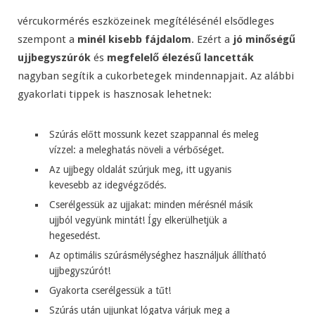
vércukormérés eszközeinek megítélésénél elsődleges
szempont a
minél kisebb fájdalom
. Ezért a
jó minőségű
ujjbegyszúrók
és
megfelelő élezésű lancetták
nagyban segítik a cukorbetegek mindennapjait. Az alábbi
gyakorlati tippek is hasznosak lehetnek:
Szúrás előtt mossunk kezet szappannal és meleg
vízzel: a meleghatás növeli a vérbőséget.
Az ujjbegy oldalát szúrjuk meg, itt ugyanis
kevesebb az idegvégződés.
Cserélgessük az ujjakat: minden mérésnél másik
ujjból vegyünk mintát! Így elkerülhetjük a
hegesedést.
Az optimális szúrásmélységhez használjuk állítható
ujjbegyszúrót!
Gyakorta cserélgessük a tűt!
Szúrás után ujjunkat lógatva várjuk meg a