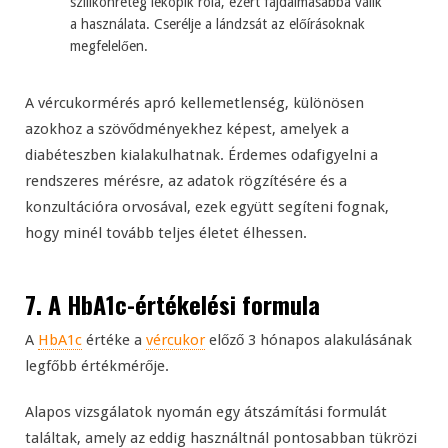
szilikonréteg lekopik róla, ezért fájdalmasabbá válik
a használata. Cserélje a lándzsát az előírásoknak
megfelelően.
A vércukormérés apró kellemetlenség, különösen
azokhoz a szövődményekhez képest, amelyek a
diabéteszben kialakulhatnak. Érdemes odafigyelni a
rendszeres mérésre, az adatok rögzítésére és a
konzultációra orvosával, ezek együtt segíteni fognak,
hogy minél tovább teljes életet élhessen.
7. A
HbA1c
-értékelési formula
A
HbA1c
értéke a
vércukor
előző 3 hónapos alakulásának
legfőbb értékmérője.
Alapos vizsgálatok nyomán egy átszámítási formulát
találtak, amely az eddig használtnál pontosabban tükrözi