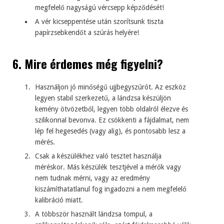
megfelelő nagyságú vércsepp képződését!
A vér kicseppentése után szorítsunk tiszta
papírzsebkendőt a szúrás helyére!
6. Mire érdemes még figyelni?
Használjon jó minőségű ujjbegyszúrót. Az eszköz
legyen stabil szerkezetű, a lándzsa készüljön
kemény ötvözetből, legyen több oldalról élezve és
szilikonnal bevonva. Ez csökkenti a fájdalmat, nem
lép fel hegesedés (vagy alig), és pontosabb lesz a
mérés.
Csak a készülékhez való tesztet használja
méréskor. Más készülék tesztjével a mérők vagy
nem tudnak mérni, vagy az eredmény
kiszámíthatatlanul fog ingadozni a nem megfelelő
kalibráció miatt.
A többször használt lándzsa tompul, a