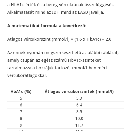
a HbA1c-érték és a beteg vércukrának összefüggését.
Alkalmazását mind az IDF, mind az EASD javallja.
A matematikai formula a következő:
Átlagos vércukorszint (mmol/l) = (1,6 x HbA1c) – 2,6
Az ennek nyomán megszerkeszthető az alábbi táblázat,
amely csupán az egész számú HbA1c-szinteket
tartalmazza a hozzájuk tartozó, mmol/l-ben mért
vércukorátlagokkal.
HbA1c (%)
Átlagos vércukorszintek (mmol/l)
5
5,3
6
6,4
7
8,5
8
10,0
9
11,7