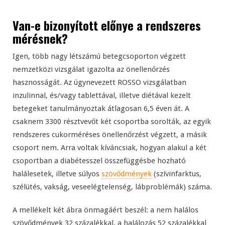
Van-e bizonyított előnye a rendszeres
mérésnek?
Igen, több nagy létszámú betegcsoporton végzett
nemzetközi vizsgálat igazolta az önellenőrzés
hasznosságát. Az úgynevezett ROSSO vizsgálatban
inzulinnal, és/vagy tablettával, illetve diétával kezelt
betegeket tanulmányoztak átlagosan 6,5 éven át. A
csaknem 3300 résztvevőt két csoportba sorolták, az egyik
rendszeres cukorméréses önellenőrzést végzett, a másik
csoport nem. Arra voltak kíváncsiak, hogyan alakul a két
csoportban a diabétesszel összefüggésbe hozható
halálesetek, illetve súlyos
szövődmények
(szívinfarktus,
szélütés, vakság, veseelégtelenség, lábproblémák) száma.
A mellékelt két ábra önmagáért beszél: a nem halálos
szövődmények 32 százalékkal, a halálozás 52 százalékkal