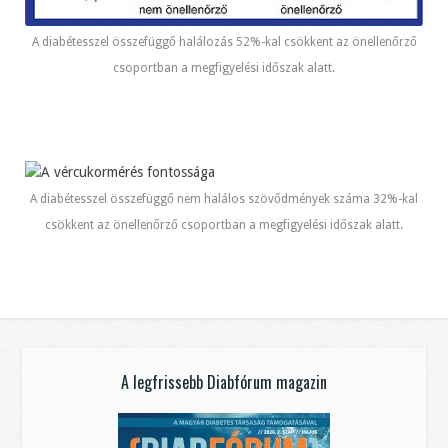
A diabétesszel összefüggő halálozás 52%-kal csökkent az önellenőrző
csoportban a megfigyelési időszak alatt.
A diabétesszel összefüggő nem halálos szövődmények száma 32%-kal
csökkent az önellenőrző csoportban a megfigyelési időszak alatt.
A legfrissebb Diabfórum magazin