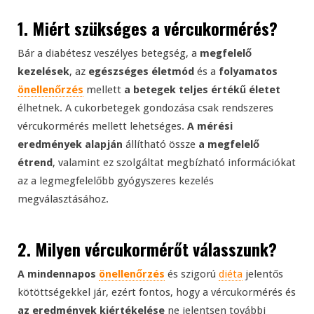
1. Miért szükséges a vércukormérés?
Bár a diabétesz veszélyes betegség, a
megfelelő
kezelések
, az
egészséges életmód
és a
folyamatos
önellenőrzés
mellett
a betegek teljes értékű életet
élhetnek. A cukorbetegek gondozása csak rendszeres
vércukormérés mellett lehetséges.
A mérési
eredmények alapján
állítható össze
a megfelelő
étrend
, valamint ez szolgáltat megbízható információkat
az a legmegfelelőbb gyógyszeres kezelés
megválasztásához.
2. Milyen vércukormérőt válasszunk?
A mindennapos
önellenőrzés
és szigorú
diéta
jelentős
kötöttségekkel jár, ezért fontos, hogy a vércukormérés és
az eredmények kiértékelése
ne jelentsen további