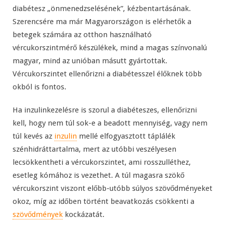
diabétesz „önmenedzselésének”, kézbentartásának.
Szerencsére ma már Magyarországon is elérhetők a
betegek számára az otthon használható
vércukorszintmérő készülékek, mind a magas színvonalú
magyar, mind az unióban másutt gyártottak.
Vércukorszintet ellenőrizni a diabétesszel élőknek több
okból is fontos.
Ha inzulinkezelésre is szorul a diabéteszes, ellenőrizni
kell, hogy nem túl sok-e a beadott mennyiség, vagy nem
túl kevés az
inzulin
mellé elfogyasztott táplálék
szénhidráttartalma, mert az utóbbi veszélyesen
lecsökkentheti a vércukorszintet, ami rosszulléthez,
esetleg kómához is vezethet. A túl magasra szökő
vércukorszint viszont előbb-utóbb súlyos szövődményeket
okoz, míg az időben történt beavatkozás csökkenti a
szövődmények
kockázatát.