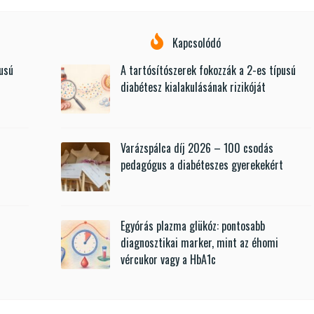
Kapcsolódó
pusú
A tartósítószerek fokozzák a 2-es típusú
diabétesz kialakulásának rizikóját
Varázspálca díj 2026 – 100 csodás
t
pedagógus a diabéteszes gyerekekért
Egyórás plazma glükóz: pontosabb
diagnosztikai marker, mint az éhomi
vércukor vagy a HbA1c