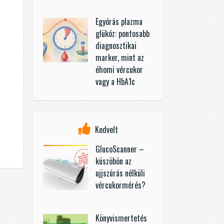
Egyórás plazma
glükóz: pontosabb
diagnosztikai
marker, mint az
éhomi vércukor
vagy a HbA1c
Kedvelt
GlucoScanner –
küszöbön az
ujjszúrás nélküli
vércukormérés?
Könyvismertetés