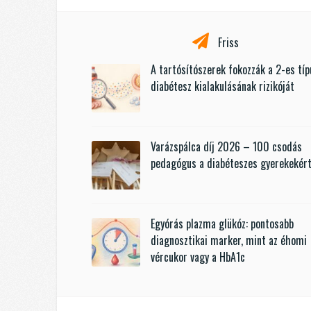
Friss
A tartósítószerek fokozzák a 2-es tí
diabétesz kialakulásának rizikóját
Varázspálca díj 2026 – 100 csodás
pedagógus a diabéteszes gyerekekér
Egyórás plazma glükóz: pontosabb
diagnosztikai marker, mint az éhomi
vércukor vagy a HbA1c