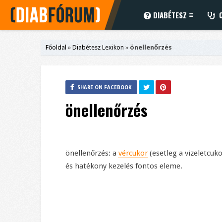
DIABÉTESZ
C
Főoldal
»
Diabétesz Lexikon
»
önellenőrzés
SHARE ON FACEBOOK
önellenőrzés
önellenőrzés: a
vércukor
(esetleg a vizeletcuk
és hatékony kezelés fontos eleme.