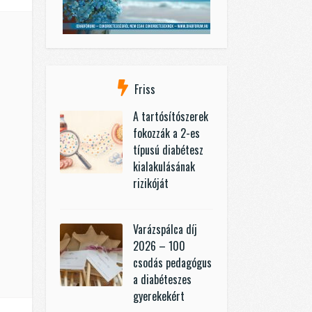
Friss
A tartósítószerek
fokozzák a 2-es
típusú diabétesz
kialakulásának
rizikóját
Varázspálca díj
2026 – 100
csodás pedagógus
a diabéteszes
gyerekekért