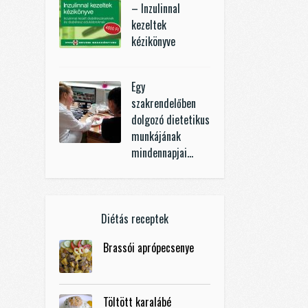
– Inzulinnal
kezeltek
kézikönyve
Egy
szakrendelőben
dolgozó dietetikus
munkájának
mindennapjai…
Diétás receptek
Brassói aprópecsenye
Töltött karalábé