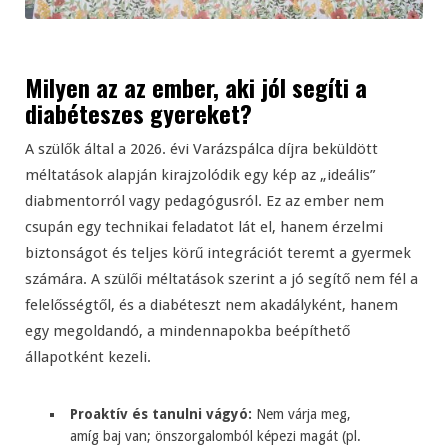
Milyen az az ember, aki jól segíti a
diabéteszes gyereket?
A szülők által a 2026. évi Varázspálca díjra beküldött
méltatások alapján kirajzolódik egy kép az „ideális”
diabmentorról vagy pedagógusról. Ez az ember nem
csupán egy technikai feladatot lát el, hanem érzelmi
biztonságot és teljes körű integrációt teremt a gyermek
számára. A szülői méltatások szerint a jó segítő nem fél a
felelősségtől, és a diabéteszt nem akadályként, hanem
egy megoldandó, a mindennapokba beépíthető
állapotként kezeli.
Proaktív és tanulni vágyó:
Nem várja meg,
amíg baj van; önszorgalomból képezi magát (pl.