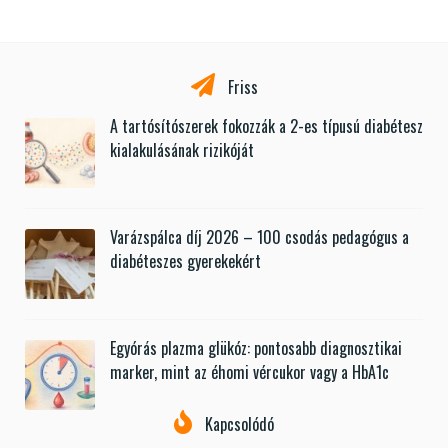
Friss
A tartósítószerek fokozzák a 2-es típusú diabétesz
kialakulásának rizikóját
Varázspálca díj 2026 – 100 csodás pedagógus a
diabéteszes gyerekekért
Egyórás plazma glükóz: pontosabb diagnosztikai
marker, mint az éhomi vércukor vagy a HbA1c
Kapcsolódó