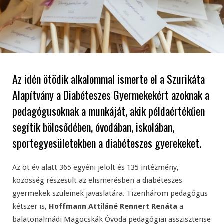
Az idén ötödik alkalommal ismerte el a Szurikáta
Alapítvány a Diabéteszes Gyermekekért azoknak a
pedagógusoknak a munkáját, akik példaértékűen
segítik bölcsődében, óvodában, iskolában,
sportegyesületekben a diabéteszes gyerekeket.
Az öt év alatt 365 egyéni jelölt és 135 intézmény,
közösség részesült az elismerésben a diabéteszes
gyermekek szüleinek javaslatára. Tizenhárom pedagógus
kétszer is,
Hoffmann Attiláné Rennert Renáta
a
balatonalmádi Magocskák Óvoda pedagógiai asszisztense