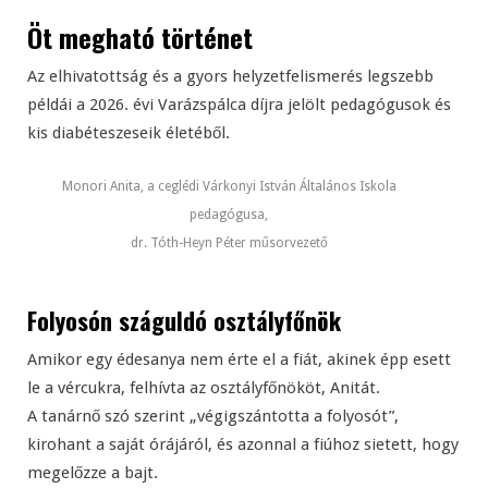
Öt megható történet
Az elhivatottság és a gyors helyzetfelismerés legszebb
példái a 2026. évi Varázspálca díjra jelölt pedagógusok és
kis diabéteszeseik életéből.
Monori Anita, a ceglédi Várkonyi István Általános Iskola
pedagógusa,
dr. Tóth-Heyn Péter műsorvezető
Folyosón száguldó osztályfőnök
Amikor egy édesanya nem érte el a fiát, akinek épp esett
le a vércukra, felhívta az osztályfőnököt, Anitát.
A tanárnő szó szerint „végigszántotta a folyosót”,
kirohant a saját órájáról, és azonnal a fiúhoz sietett, hogy
megelőzze a bajt.