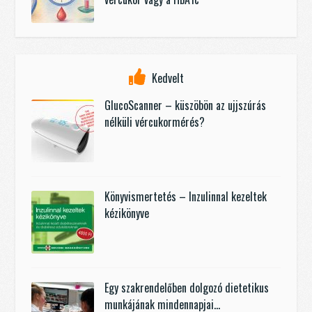
Kedvelt
GlucoScanner – küszöbön az ujjszúrás
nélküli vércukormérés?
Könyvismertetés – Inzulinnal kezeltek
kézikönyve
Egy szakrendelőben dolgozó dietetikus
munkájának mindennapjai…