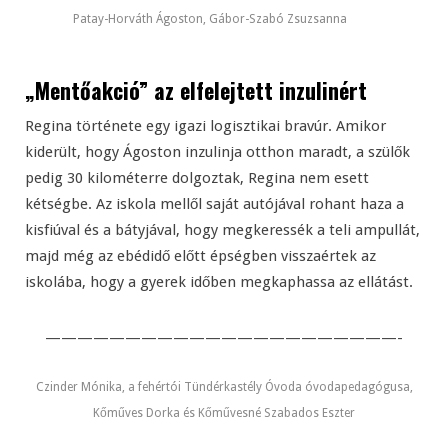
Patay-Horváth Ágoston, Gábor-Szabó Zsuzsanna
„Mentőakció” az elfelejtett inzulinért
Regina története egy igazi logisztikai bravúr. Amikor
kiderült, hogy Ágoston inzulinja otthon maradt, a szülők
pedig 30 kilométerre dolgoztak, Regina nem esett
kétségbe. Az iskola mellől saját autójával rohant haza a
kisfiúval és a bátyjával, hogy megkeressék a teli ampullát,
majd még az ebédidő előtt épségben visszaértek az
iskolába, hogy a gyerek időben megkaphassa az ellátást.
——————————————————————-
Czinder Mónika, a fehértói Tündérkastély Óvoda óvodapedagógusa,
Kőműves Dorka és Kőművesné Szabados Eszter