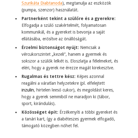
Szurikáta Diabtanoda
), megtanulja az eszközök
(pumpa, szenzor) használatát.
Partnerként tekint a szülőre és a gyerekre:
Elfogadja a szülő szakértelmét, folyamatosan
kommunikál, és a gyereket is bevonja a saját
ellátásába, erősítve az önállóságát.
Érzelmi biztonságot nyújt:
Nemcsak a
vércukorszintet „kezeli”, hanem a gyermek és
sokszor a szülők lelkét is. Eloszlatja a félelmeket, és
eléri, hogy a gyerek ne érezze magát kirekesztve.
Rugalmas és tettre kész:
Képes azonnal
reagálni a váratlan helyzetekre (pl. elfelejtett
inzulin
, hirtelen leeső cukor), és megoldást keres,
hogy a gyerek semmiből ne maradjon ki (tábor,
sport, kirándulás).
Közösséget épít:
Érzékenyíti a többi gyereket és
a tanári kart, így a diabéteszes gyermek elfogadó,
támogató közegben nőhet fel.