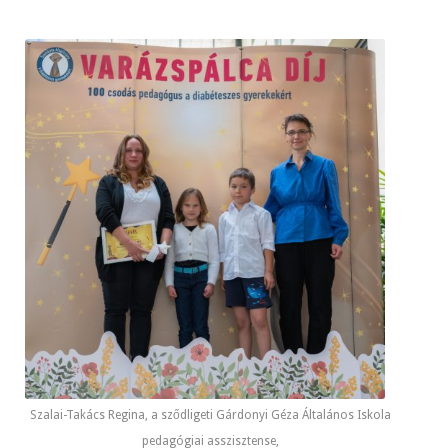
Szalai-Takács Regina, a sződligeti Gárdonyi Géza Általános Iskola
pedagógiai asszisztense,