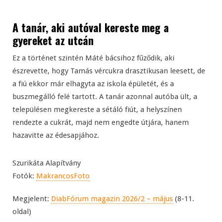
A tanár, aki autóval kereste meg a
gyereket az utcán
Ez a történet szintén Máté bácsihoz fűződik, aki
észrevette, hogy Tamás vércukra drasztikusan leesett, de
a fiú ekkor már elhagyta az iskola épületét, és a
buszmegálló felé tartott. A tanár azonnal autóba ült, a
településen megkereste a sétáló fiút, a helyszínen
rendezte a cukrát, majd nem engedte útjára, hanem
hazavitte az édesapjához.
Szurikáta Alapítvány
Fotók:
MakrancosFoto
Megjelent:
DiabFórum magazin 2026/2 – május
(8-11.
oldal)