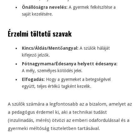
Önállóságra nevelés:
A gyermek felkészítése a
saját kezelésére.
Érzelmi töltetű szavak
Kincs/Áldás/Mentőangyal:
A szülők háláját
kifejező jelzők.
Pótnagymama/Édesanya helyett édesanya:
A mély, személyes kötődés jelei.
Elfogadás:
Hogy a gyermeket a betegségével
együtt, teljes értékű tagként kezelik.
A szülők számára a legfontosabb az a bizalom, amelyet az
a pedagógus érdemel ki, aki a technikai tudást
(inzulinadás, mérés) ötvözi az emberi odafordulással és a
gyermeki méltóság tiszteletben tartásával.