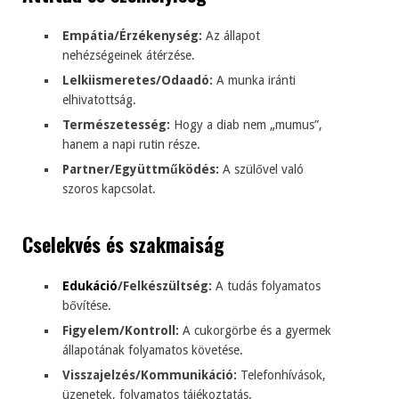
Empátia/Érzékenység:
Az állapot
nehézségeinek átérzése.
Lelkiismeretes/Odaadó:
A munka iránti
elhivatottság.
Természetesség:
Hogy a diab nem „mumus”,
hanem a napi rutin része.
Partner/Együttműködés:
A szülővel való
szoros kapcsolat.
Cselekvés és szakmaiság
Edukáció
/Felkészültség:
A tudás folyamatos
bővítése.
Figyelem/Kontroll:
A cukorgörbe és a gyermek
állapotának folyamatos követése.
Visszajelzés/Kommunikáció:
Telefonhívások,
üzenetek, folyamatos tájékoztatás.