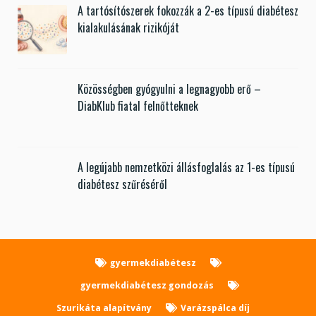
A tartósítószerek fokozzák a 2-es típusú diabétesz
kialakulásának rizikóját
Közösségben gyógyulni a legnagyobb erő –
DiabKlub fiatal felnőtteknek
A legújabb nemzetközi állásfoglalás az 1-es típusú
diabétesz szűréséről
gyermekdiabétesz
gyermekdiabétesz gondozás
Szurikáta alapítvány
Varázspálca díj