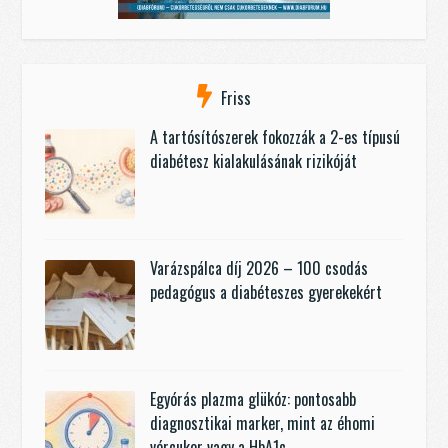
Friss
A tartósítószerek fokozzák a 2-es típusú
diabétesz kialakulásának rizikóját
Varázspálca díj 2026 – 100 csodás
pedagógus a diabéteszes gyerekekért
Egyórás plazma glükóz: pontosabb
diagnosztikai marker, mint az éhomi
vércukor vagy a HbA1c