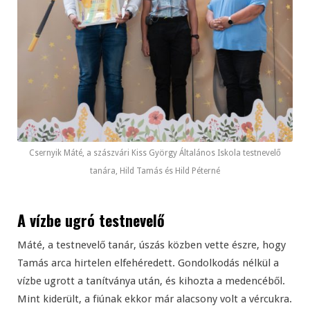
Csernyik Máté, a szászvári Kiss György Általános Iskola testnevelő
tanára, Hild Tamás és Hild Péterné
A vízbe ugró testnevelő
Máté, a testnevelő tanár, úszás közben vette észre, hogy
Tamás arca hirtelen elfehéredett. Gondolkodás nélkül a
vízbe ugrott a tanítványa után, és kihozta a medencéből.
Mint kiderült, a fiúnak ekkor már alacsony volt a vércukra.