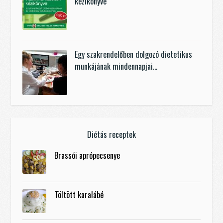
kézikönyve
Egy szakrendelőben dolgozó dietetikus
munkájának mindennapjai…
Diétás receptek
Brassói aprópecsenye
Töltött karalábé