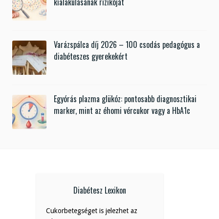
kialakulásának rizikóját
Varázspálca díj 2026 – 100 csodás pedagógus a
diabéteszes gyerekekért
Egyórás plazma glükóz: pontosabb diagnosztikai
marker, mint az éhomi vércukor vagy a HbA1c
Diabétesz Lexikon
Cukorbetegséget is jelezhet az