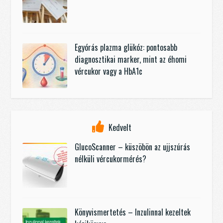
Egyórás plazma glükóz: pontosabb
diagnosztikai marker, mint az éhomi
vércukor vagy a HbA1c
Kedvelt
GlucoScanner – küszöbön az ujjszúrás
nélküli vércukormérés?
Könyvismertetés – Inzulinnal kezeltek