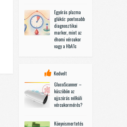
Egyórás plazma
glükóz: pontosabb
diagnosztikai
marker, mint az
éhomi vércukor
vagy a HbA1c
Kedvelt
GlucoScanner –
küszöbön az
ujjszúrás nélküli
vércukormérés?
Könyvismertetés