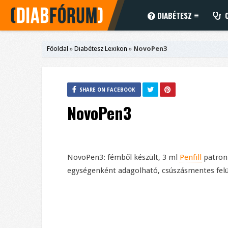
DIABÉTESZ
C
Főoldal
»
Diabétesz Lexikon
»
NovoPen3
SHARE ON FACEBOOK
NovoPen3
NovoPen3: fémből készült, 3 ml
Penfill
patronn
egységenként adagolható, csúszásmentes felül