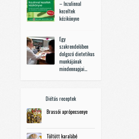
– Inzulinnal
kezeltek
kézikönyve
Egy
szakrendelőben
dolgozó dietetikus
munkájának
mindennapjai…
Diétás receptek
Brassói aprópecsenye
Töltött karalábé