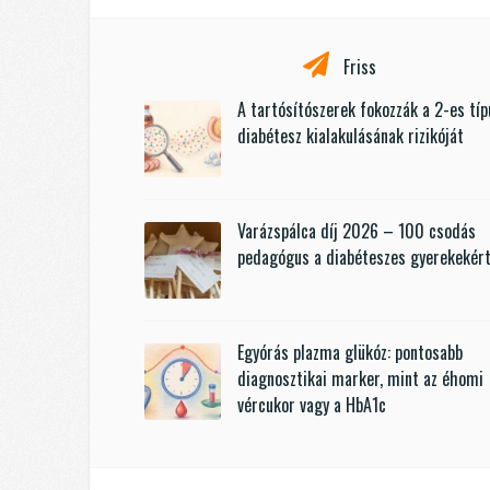
Friss
A tartósítószerek fokozzák a 2-es tí
diabétesz kialakulásának rizikóját
Varázspálca díj 2026 – 100 csodás
pedagógus a diabéteszes gyerekekér
Egyórás plazma glükóz: pontosabb
diagnosztikai marker, mint az éhomi
vércukor vagy a HbA1c