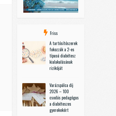
Friss
A tartósítószerek
fokozzák a 2-es
típusú diabétesz
kialakulásának
rizikóját
Varázspálca díj
2026 – 100
csodás pedagógus
a diabéteszes
gyerekekért