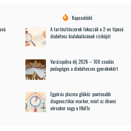
Kapcsolódó
pusú
A tartósítószerek fokozzák a 2-es típusú
diabétesz kialakulásának rizikóját
Varázspálca díj 2026 – 100 csodás
t
pedagógus a diabéteszes gyerekekért
Egyórás plazma glükóz: pontosabb
diagnosztikai marker, mint az éhomi
vércukor vagy a HbA1c