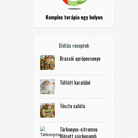
Komplex terápia egy helyen
Diétás receptek
Brassói aprópecsenye
Töltött karalábé
Tészta saláta
Tárkonyos-citromos
filézett csirkecomb