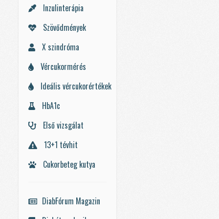
Inzulinterápia
Szövődmények
X szindróma
Vércukormérés
Ideális vércukorértékek
HbA1c
Első vizsgálat
13+1 tévhit
Cukorbeteg kutya
DiabFórum Magazin