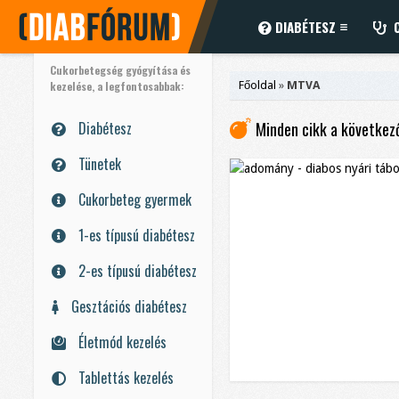
DIABÉTESZ
C
Cukorbetegség gyógyítása és
kezelése, a legfontosabbak:
Főoldal
»
MTVA
Diabétesz
Minden cikk a következ
Tünetek
Cukorbeteg gyermek
1-es típusú diabétesz
2-es típusú diabétesz
Gesztációs diabétesz
Életmód kezelés
Tablettás kezelés