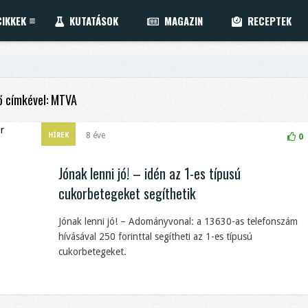
IKKEK
KUTATÁSOK
MAGAZIN
RECEPTEK
ő címkével: MTVA
8 éve
HÍREK
0
Jónak lenni jó! – idén az 1-es típusú
cukorbetegeket segíthetik
Jónak lenni jó! – Adományvonal: a 13630-as telefonszám
hívásával 250 forinttal segítheti az 1-es típusú
cukorbetegeket.