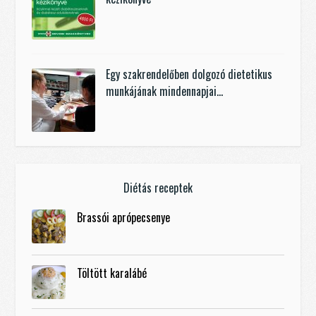
Egy szakrendelőben dolgozó dietetikus
munkájának mindennapjai…
Diétás receptek
Brassói aprópecsenye
Töltött karalábé