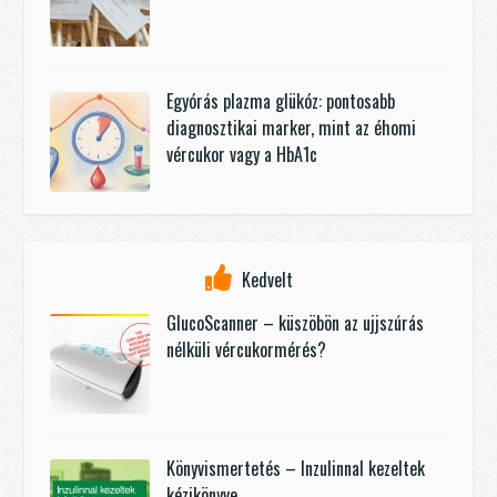
Egyórás plazma glükóz: pontosabb
diagnosztikai marker, mint az éhomi
vércukor vagy a HbA1c
Kedvelt
GlucoScanner – küszöbön az ujjszúrás
nélküli vércukormérés?
Könyvismertetés – Inzulinnal kezeltek
kézikönyve