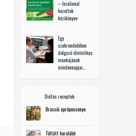
– Inzulinnal
kezeltek
kézikönyve
Egy
szakrendelőben
dolgozó dietetikus
munkájának
mindennapjai…
Diétás receptek
Brassói aprópecsenye
Töltött karalábé