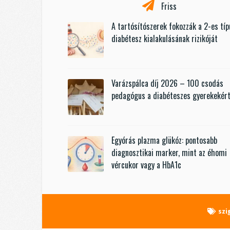
Friss
A tartósítószerek fokozzák a 2-es tí
diabétesz kialakulásának rizikóját
Varázspálca díj 2026 – 100 csodás
pedagógus a diabéteszes gyerekekér
Egyórás plazma glükóz: pontosabb
diagnosztikai marker, mint az éhomi
vércukor vagy a HbA1c
szi