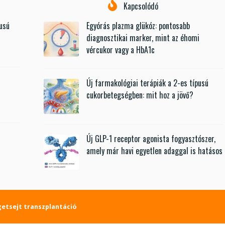
Kapcsolódó
pusú
Egyórás plazma glükóz: pontosabb
diagnosztikai marker, mint az éhomi
vércukor vagy a HbA1c
Új farmakológiai terápiák a 2-es típusú
t
cukorbetegségben: mit hoz a jövő?
Új GLP-1 receptor agonista fogyasztószer,
amely már havi egyetlen adaggal is hatásos
getsejt transzplantáció