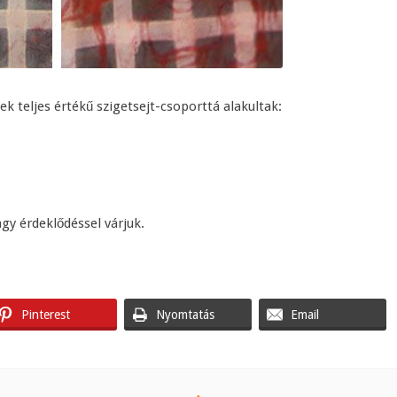
ek teljes értékű szigetsejt-csoporttá alakultak:
y érdeklődéssel várjuk.
Pinterest
Nyomtatás
Email