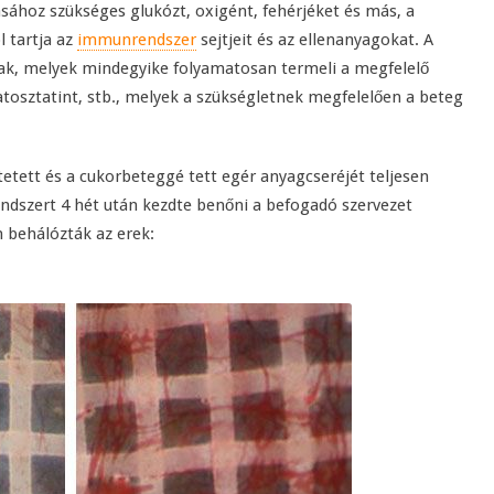
ásához szükséges glukózt, oxigént, fehérjéket és más, a
l tartja az
immunrendszer
sejtjeit és az ellenanyagokat. A
nak, melyek mindegyike folyamatosan termeli a megfelelő
atosztatint, stb., melyek a szükségletnek megfelelően a beteg
ltetett és a cukorbeteggé tett egér anyagcseréjét teljesen
endszert 4 hét után kezdte benőni a befogadó szervezet
n behálózták az erek: