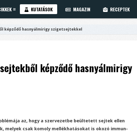
IKKEK
KUTATÁSOK
MAGAZIN
RECEPTEK
ől képződő hasnyálmirigy szigetsejtekkel
ssejtekből képződő hasnyálmirigy
oblémája az, hogy a szervezetbe beültetett sejtek ellen
k, melyek csak komoly mellékhatásokat is okozó immun-