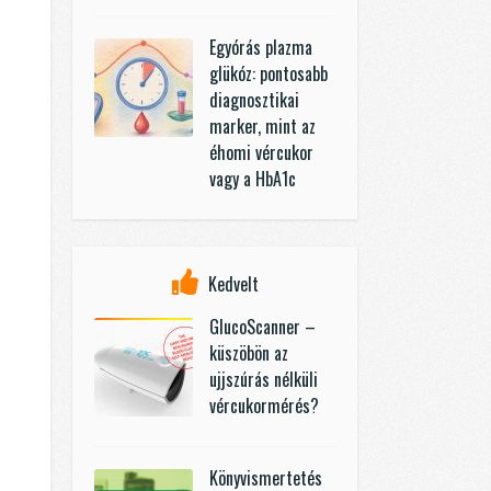
Egyórás plazma
glükóz: pontosabb
diagnosztikai
marker, mint az
éhomi vércukor
vagy a HbA1c
Kedvelt
GlucoScanner –
küszöbön az
ujjszúrás nélküli
vércukormérés?
Könyvismertetés