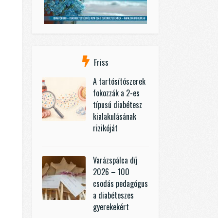
Friss
A tartósítószerek
fokozzák a 2-es
típusú diabétesz
kialakulásának
rizikóját
Varázspálca díj
2026 – 100
csodás pedagógus
a diabéteszes
gyerekekért