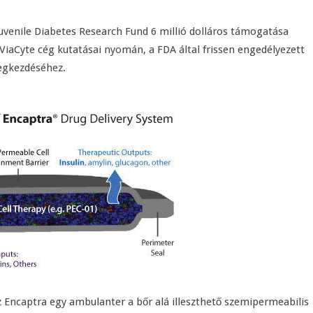
uvenile Diabetes Research Fund 6 millió dolláros támogatása
ViaCyte cég kutatásai nyomán, a FDA által frissen engedélyezett
megkezdéséhez.
 Az Encaptra egy ambulanter a bőr alá illeszthető szemipermeabilis