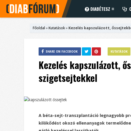
DIABÉTESZ
C
Főoldal
»
Kutatások
»
Kezelés kapszulázott, őssejtekb
SHARE ON FACEBOOK
KUTATÁSOK
Kezelés kapszulázott, ő
szigetsejtekkel
A béta-sejt-transzplantáció legnagyobb pr
kilökődést okozó ellenanyagok termelődne
gátló kezeléssel lassíthatók.