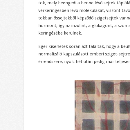
tok, mely beengedi a benne lévő sejtek táplál
vérkeringésben lévő molekulákat, viszont távo
tokban őssejtekből képződő szigetsejtek van
hormont, így az inzulint, a glukagont, a szom
keringésébe kerülnek.
Egér kísérletek során azt találták, hogy a beü
normalizáló kapszulázott emberi sziget-sejtr
érrendszere, nyolc hét után pedig már teljese