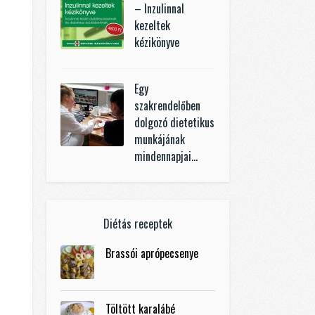
– Inzulinnal
kezeltek
kézikönyve
Egy
szakrendelőben
dolgozó dietetikus
munkájának
mindennapjai…
Diétás receptek
Brassói aprópecsenye
Töltött karalábé