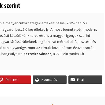
k szerint
en a magyar cukorbetegek érdekeit nézve, 2005-ben Mi
en magyarul beszélő készüléket is. A most bemutatott, modern,
ésű készülékünk tervezése is a magyar igények szerint
agyar látássérülteknek segít, hazai mérnökök fejlesztése és
kben, ugyanúgy, mint az elmúlt közel három évtized során
– hangsúlyozta
Zettwitz Sándor
, a 77 Elektronika Kft.
Pinterest
Nyomtatás
Email