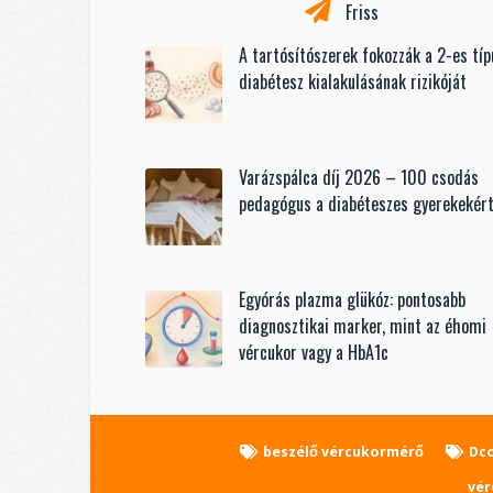
Friss
A tartósítószerek fokozzák a 2-es tí
diabétesz kialakulásának rizikóját
Varázspálca díj 2026 – 100 csodás
pedagógus a diabéteszes gyerekekér
Egyórás plazma glükóz: pontosabb
diagnosztikai marker, mint az éhomi
vércukor vagy a HbA1c
beszélő vércukormérő
Dc
vér