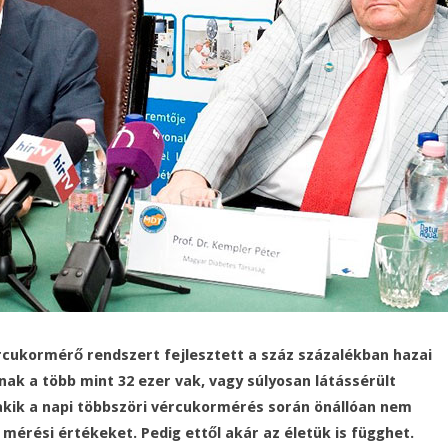
rcukormérő rendszert fejlesztett a száz százalékban hazai
ak a több mint 32 ezer vak, vagy súlyosan látássérült
akik a napi többszöri vércukormérés során önállóan nem
t mérési értékeket. Pedig ettől akár az életük is függhet.