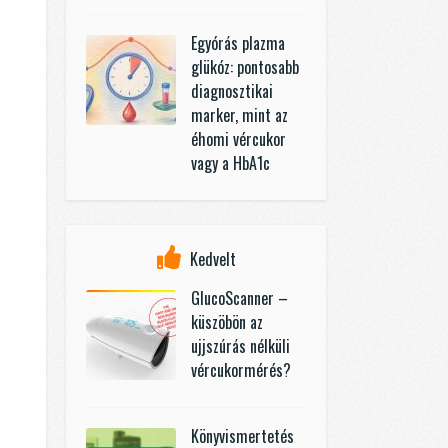
Egyórás plazma
glükóz: pontosabb
diagnosztikai
marker, mint az
éhomi vércukor
vagy a HbA1c
Kedvelt
GlucoScanner –
küszöbön az
ujjszúrás nélküli
vércukormérés?
Könyvismertetés