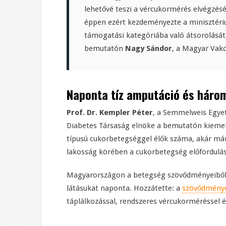
lehetővé teszi a vércukormérés elvégzésé
éppen ezért kezdeményezte a minisztér
támogatási kategóriába való átsorolását,
bemutatón
Nagy Sándor
, a Magyar Vak
Naponta tíz amputáció és három
Prof. Dr. Kempler Péter
, a Semmelweis Egyet
Diabetes Társaság elnöke a bemutatón kiemelte
típusú cukorbetegséggel élők száma, akár már 1
lakosság körében a cukorbetegség előfordulási
Magyarországon a betegség szövődményeibő
látásukat naponta. Hozzátette: a
szövődmény
táplálkozással, rendszeres vércukorméréssel 