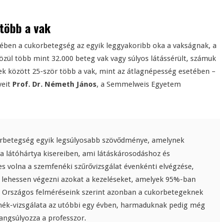
több a vak
ében a cukorbetegség az egyik leggyakoribb oka a vakságnak, a
özül több mint 32.000 beteg vak vagy súlyos látássérült, számuk
ek között 25-ször több a vak, mint az átlagnépesség esetében –
yeit
Prof. Dr. Németh János
, a Semmelweis Egyetem
rbetegség egyik legsúlyosabb szövődménye, amelynek
 a látóhártya kisereiben, ami látáskárosodáshoz és
s volna a szemfenéki szűrővizsgálat évenkénti elvégzése,
 lehessen végezni azokat a kezeléseket, amelyek 95%-ban
. Országos felméréseink szerint azonban a cukorbetegeknek
enék-vizsgálata az utóbbi egy évben, harmaduknak pedig még
hangsúlyozza a professzor.