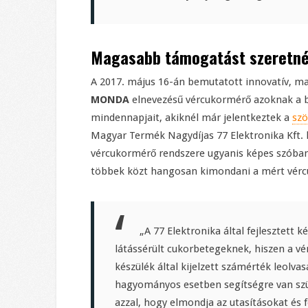
Magasabb támogatást szeretn
A 2017. május 16-án bemutatott innovatív, m
MONDA
elnevezésű vércukormérő azoknak a 
mindennapjait, akiknél már jelentkeztek a
sz
Magyar Termék Nagydíjas 77 Elektronika Kft. l
vércukormérő rendszere ugyanis képes szóba
többek közt hangosan kimondani a mért vérc
„A 77 Elektronika által fejlesztett k
látássérült cukorbetegeknek, hiszen a vé
készülék által kijelzett számérték leolva
hagyományos esetben segítségre van szü
azzal, hogy elmondja az utasításokat és 