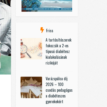
Friss
A tartósítószerek
fokozzák a 2-es
típusú diabétesz
kialakulásának
rizikóját
Varázspálca díj
2026 – 100
csodás pedagógus
a diabéteszes
gyerekekért