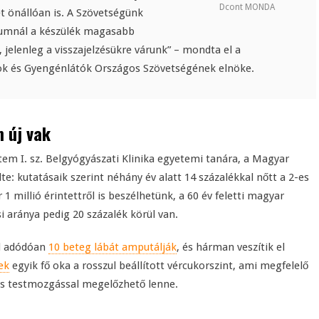
Dcont MONDA
t önállóan is. A Szövetségünk
iumnál a készülék magasabb
 jelenleg a visszajelzésükre várunk” – mondta el a
ok és Gyengénlátók Országos Szövetségének elnöke.
 új vak
em I. sz. Belgyógyászati Klinika egyetemi tanára, a Magyar
: kutatásaik szerint néhány év alatt 14 százalékkal nőtt a 2-es
 millió érintettről is beszélhetünk, a 60 év feletti magyar
 aránya pedig 20 százalék körül van.
l adódóan
10 beteg lábát amputálják
, és hárman veszítik el
ek
egyik fő oka a rosszul beállított vércukorszint, ami megfelelő
és testmozgással megelőzhető lenne.