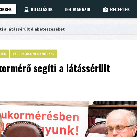
IKKEK
KUTATÁSOK
MAGAZIN
RECEPTEK
i a látássérült diabéteszeseket
ÍREK
VÉRCUKOR-ÖNELLENŐRZÉS
ormérő segíti a látássérült