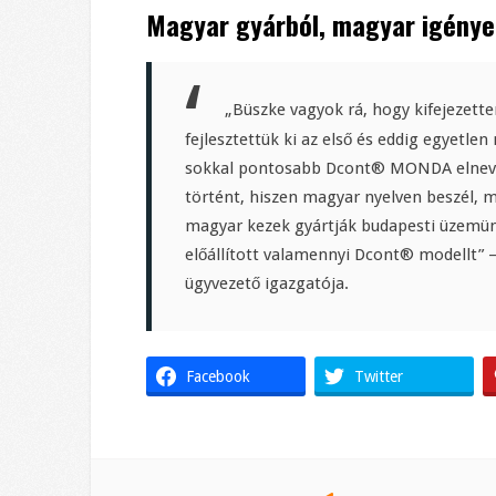
Magyar gyárból, magyar igénye
„Büszke vagyok rá, hogy kifejezett
fejlesztettük ki az első és eddig egyetl
sokkal pontosabb Dcont® MONDA elnevez
történt, hiszen magyar nyelven beszél, m
magyar kezek gyártják budapesti üzemün
előállított valamennyi Dcont® modellt” 
ügyvezető igazgatója.
Facebook
Twitter