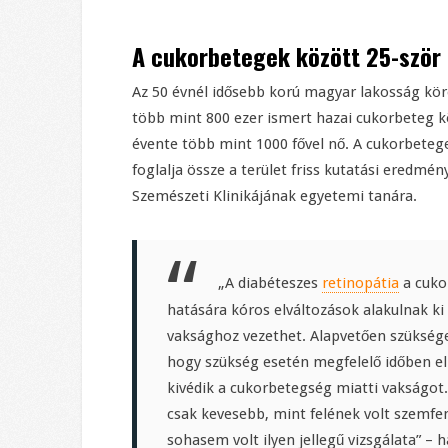
A cukorbetegek között 25-ször 
Az 50 évnél idősebb korú magyar lakosság kör
több mint 800 ezer ismert hazai cukorbeteg k
évente több mint 1000 fővel nő. A cukorbeteg
foglalja össze a terület friss kutatási eredmén
Szemészeti Klinikájának egyetemi tanára.
„A diabéteszes
retinopátia
a cuko
hatására kóros elváltozások alakulnak ki
vaksághoz vezethet. Alapvetően szüksége
hogy szükség esetén megfelelő időben el
kivédik a cukorbetegség miatti vakságot
csak kevesebb, mint felének volt szemf
sohasem volt ilyen jellegű vizsgálata” – 