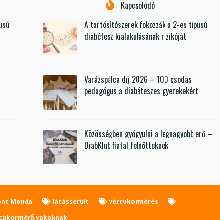
Kapcsolódó
pusú
A tartósítószerek fokozzák a 2-es típusú
diabétesz kialakulásának rizikóját
Varázspálca díj 2026 – 100 csodás
t
pedagógus a diabéteszes gyerekekért
Közösségben gyógyulni a legnagyobb erő –
DiabKlub fiatal felnőtteknek
ont Monda
látássérült
vércukormérés
cukormérő vakoknak