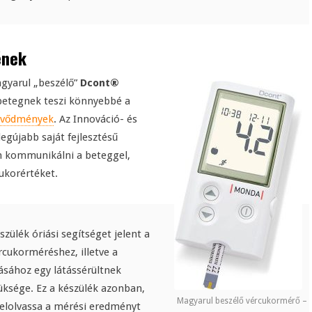
ének
agyarul „beszélő”
Dcont®
betegnek teszi könnyebbé a
övődmények
. Az Innováció- és
egújabb saját fejlesztésű
n kommunikálni a beteggel,
ukorértéket.
észülék óriási segítséget jelent a
rcukorméréshez, illetve a
sásához egy látássérültnek
ksége. Ez a készülék azonban,
Magyarul beszélő vércukormérő –
felolvassa a mérési eredményt