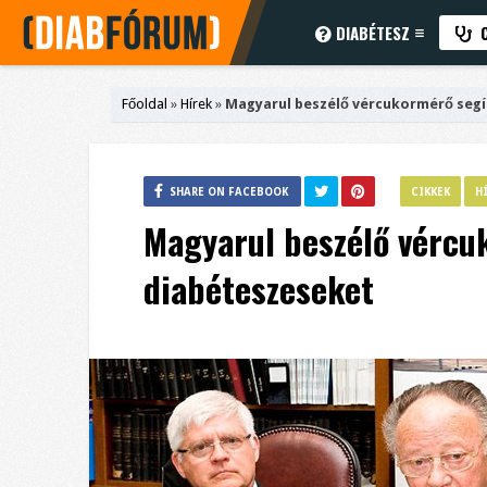
DIABÉTESZ
C
Főoldal
»
Hírek
»
Magyarul beszélő vércukormérő segít
SHARE ON FACEBOOK
CIKKEK
H
Magyarul beszélő vércuk
diabéteszeseket