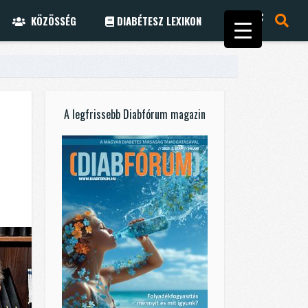
KÖZÖSSÉG
DIABÉTESZ LEXIKON
A legfrissebb Diabfórum magazin