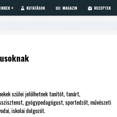
IKKEK
KUTATÁSOK
MAGAZIN
RECEPTEK
gusoknak
kek szülei jelölhetnek tanítót, tanárt,
sszisztenst, gyógypedagógust, sportedzőt, művészeti
odai, iskolai dolgozót.