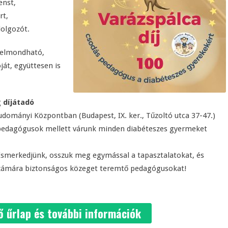
enst,
rt,
dolgozót.
 elmondható,
ját, együttesen is
g
díjátadó
udományi Központban (Budapest, IX. ker., Tűzoltó utca 37-47.)
ő pedagógusok mellett várunk minden diabéteszes gyermeket
Ismerkedjünk, osszuk meg egymással a tapasztalatokat, és
számára biztonságos közeget teremtő pedagógusokat!
ő űrlap és további információk