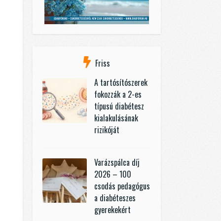
Friss
A tartósítószerek
fokozzák a 2-es
típusú diabétesz
kialakulásának
rizikóját
Varázspálca díj
2026 – 100
csodás pedagógus
a diabéteszes
gyerekekért