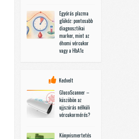
Egyórás plazma
glükóz: pontosabb
diagnosztikai
marker, mint az
éhomi vércukor
vagy a HbA1c
Kedvelt
GlucoScanner –
küszöbön az
ujjszúrás nélküli
vércukormérés?
Könyvismertetés