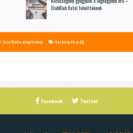
Közösségben gyógyulni a legnagyobb erő –
DiabKlub fiatal felnőtteknek
Szurikáta alapítvány
Varázspálca díj
Facebook
Twitter