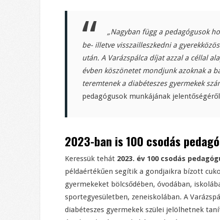
„Nagyban függ a pedagógusok hoz
be- illetve visszailleszkedni a gyerekkö
után. A Varázspálca díjat azzal a céllal 
évben köszönetet mondjunk azoknak a bát
teremtenek a diabéteszes gyermekek szá
pedagógusok munkájának jelentőségéről
2023-ban is 100 csodás pedagóg
Keressük tehát
2023. év 100 csodás pedagóg
példaértékűen segítik a gondjaikra bízott cuk
gyermekeket bölcsődében, óvodában, iskoláb
sportegyesületben, zeneiskolában. A Varázspál
diabéteszes gyermekek szülei jelölhetnek tanít