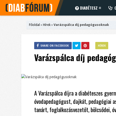
DIABÉTESZ
C
Főoldal
»
Hírek
»
Varázspálca díj pedagógusoknak
SHARE ON FACEBOOK
HÍREK
Varázspálca díj pedagó
A Varázspálca díjra a diabéteszes gyerme
óvodapedagógust, dajkát, pedagógiai a
tanárt, foglalkozásvezetőt, bölcsődei, óv