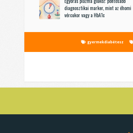
Egyórás plazma glükóz: pontosabb
diagnosztikai marker, mint az éhomi
vércukor vagy a HbA1c
gyermekdiabétesz