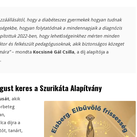
záállásától, hogy a diabéteszes gyermekek hogyan tudnak
zösségekbe, hogyan folytatódnak a mindennapjaik a diagnózis
alapítottuk 2022-ben, hogy lehetőségeinkhez mérten minden
or és felkészült pedagógusoknak, akik biztonságos közeget
mára”
– mondta
Kocsisné Gál Csilla
, a díj alapítója a
.
ust keres a Szurikáta Alapítvány
usát
, akik
orbeteg
an,
ca díjra a
ót, tanárt,