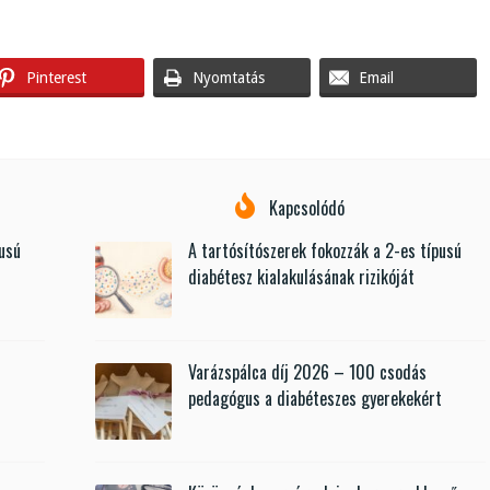
Pinterest
Nyomtatás
Email
Kapcsolódó
pusú
A tartósítószerek fokozzák a 2-es típusú
diabétesz kialakulásának rizikóját
Varázspálca díj 2026 – 100 csodás
t
pedagógus a diabéteszes gyerekekért