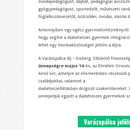
óvodapedagógust, dajkát, pedagógiai assziszt
gyógypedagógust, sportedzőt, művészeti taná
foglalkozásvezetőt, bölcsődei, óvodai, iskolai 
Amennyiben egy egész gyermekintézményről
hogy segítik a diabéteszes gyermek integráció
lehet egy munkaközösséget jelölni a díjra.
A Varázspálca díj – Eisberg. Elbűvölő frissessé
ünnepségre május 14
-én, az Elméleti Orvost
kerül sor, amelyre az elismerésben részesül
családjukkal, valamint a
diabéteszellátásban dolgozó szakembereket. 
ünnepeljük együtt a diabéteszes gyermekek 
Varázspálca jelöl