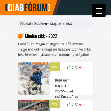
Főoldal
»
DiabFórum Magazin
»
2022
Minden cikk - 2022
DiabFórum Magazin: ingyenes, kéthavonta
megjelenő online magazin hasznos tudnivalókkal,
friss hírekkel a „Diabétesz” tudomány világából.
2022
0
0
DiabFórum
magazin –
2022/5 – „Az
első lépés az 1-es
típusú diabétesz
2022
0
0
kifejlődésének