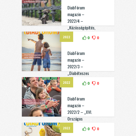
lassítására”
DiabFórum
magazin –
2022/4 –
„Közösségépítés,
ismeretterjesztés
2022
0
0
Szurikáta-módra”
DiabFórum
magazin –
2022/3 –
„Diabéteszes
gyerekek nyári
2022
0
0
táboroztatása”
DiabFórum
magazin –
2022/2 – „XVI.
Országos
Gyermekdiabétesz
2022
0
0
Nap”