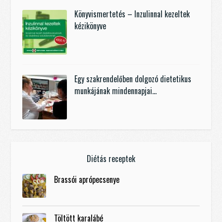
Könyvismertetés – Inzulinnal kezeltek
kézikönyve
Egy szakrendelőben dolgozó dietetikus
munkájának mindennapjai…
Diétás receptek
Brassói aprópecsenye
Töltött karalábé