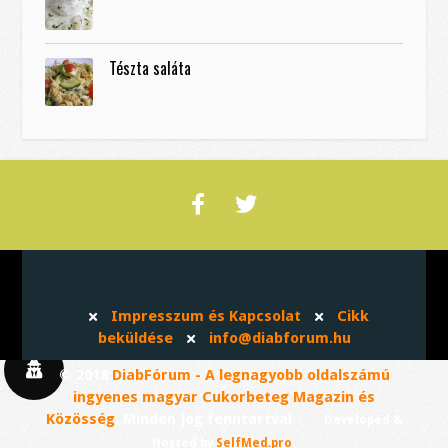
Tészta saláta
Impresszum és Kapcsolat
Cikk
beküldése
info@diabforum.hu
© 2018
DiabFórum - A legnagyobb oldalszámú
ingyenes magyar Cukorbeteg Magazin és
Közösség
. Minden jog fenntartva!
Developed &
.
Hosted by
SelfMed.pro