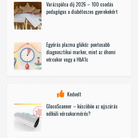
Varázspálca díj 2026 – 100 csodás
pedagógus a diabéteszes gyerekekért
Egyórás plazma glükóz: pontosabb
diagnosztikai marker, mint az éhomi
vércukor vagy a HbA1c
Kedvelt
GlucoScanner – küszöbön az ujjszúrás
nélküli vércukormérés?