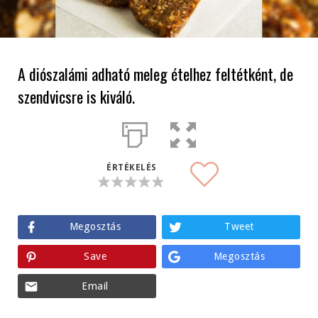
A diószalámi adható meleg ételhez feltétként, de
szendvicsre is kiváló.
ÉRTÉKELÉS
Megosztás
Tweet
Save
Megosztás
Email