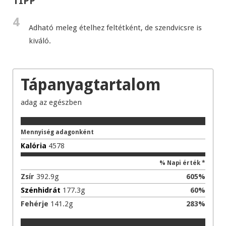
TIPP
4
Adható meleg ételhez feltétként, de szendvicsre is
kiváló.
Tápanyagtartalom
adag
az egészben
Mennyiség adagonként
Kalória
4578
% Napi érték *
Zsír
392.9
g
605
%
Szénhidrát
177.3
g
60
%
Fehérje
141.2
g
283
%