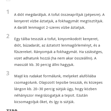
1
A diót megdaráljuk. A tofut összeaprítjuk (pépesre). A
kenyeret vízbe áztatjuk, a fokhagymát megtisztítjuk.
A darált lenmagot 2-szeres vízbe áztatjuk.
2
Egy tálba tesszük a tofut, kinyomkodott kenyeret,
diót, búzadarát, az áztatott lenmagőrleményt, és a
fűszereket. Rányomjuk a fokhagymát. Ha szükséges,
vizet adhatunk hozzá (ha nem akar összeállni). A
masszát kb. 30 percig állni hagyjuk.
3
Majd kis rudakat formálunk, melyeket alufóliába
csomagolunk. Olajozott tepsibe tesszük, és közepes
lángon kb. 20–30 percig sütjük úgy, hogy közben
néhányszor megrázogatjuk a tepsit. Ezután
kicsomagoljuk őket, és így is sütjük.