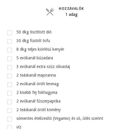
HOZZÁVALÓK
1 adag
50
dkg
tisztított dió
30
dkg
füstölt tofu
8
dkg
teljes kiőrlésű kenyér
5
evőkanál
búzadara
3
evőkanál
extra szűz olívaolaj
2
teáskanál
majoranna
2
evőkanál
őrölt lenmag
2
kisebb fej fokhagyma
2
evőkanál
fűszerpaprika
2
teáskanál
őrölt kömény
sómentes ételízesítő (Vegamix) és só, ízlés szerint
víz