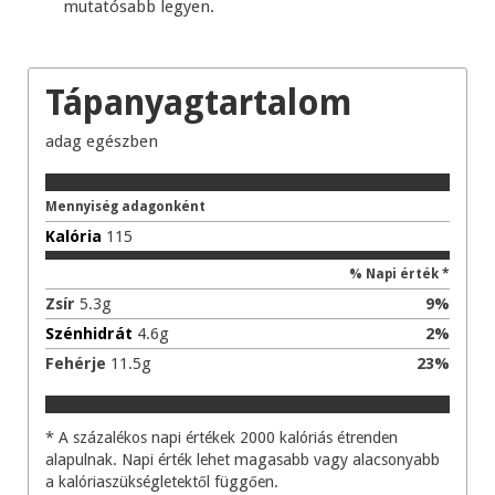
mutatósabb legyen.
Tápanyagtartalom
adag
egészben
Mennyiség adagonként
Kalória
115
% Napi érték *
Zsír
5.3
g
9
%
Szénhidrát
4.6
g
2
%
Fehérje
11.5
g
23
%
* A százalékos napi értékek 2000 kalóriás étrenden
alapulnak. Napi érték lehet magasabb vagy alacsonyabb
a kalóriaszükségletektől függően.