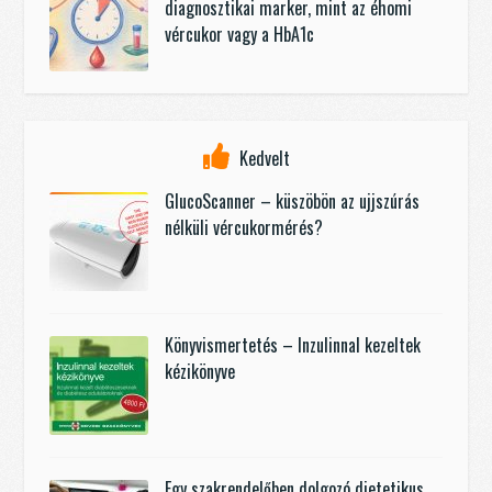
diagnosztikai marker, mint az éhomi
vércukor vagy a HbA1c
Kedvelt
GlucoScanner – küszöbön az ujjszúrás
nélküli vércukormérés?
Könyvismertetés – Inzulinnal kezeltek
kézikönyve
Egy szakrendelőben dolgozó dietetikus