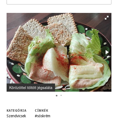
Körözöttel töltött jégsaláta
Kö
KATEGÓRIA
CÍMKÉK
Szendvicsek
#sóskrém