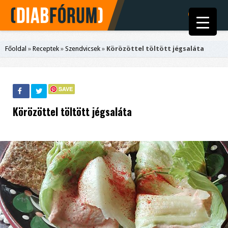
Főoldal
»
Receptek
»
Szendvicsek
»
Körözöttel töltött jégsaláta
SAVE
Körözöttel töltött jégsaláta