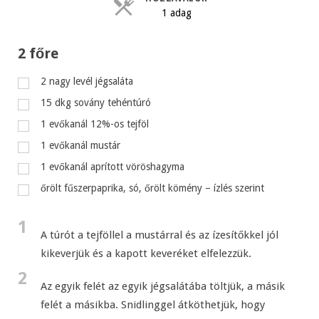
1 adag
2 főre
2
nagy levél jégsaláta
15
dkg
sovány tehéntúró
1
evőkanál
12%-os tejföl
1
evőkanál
mustár
1
evőkanál
aprított vöröshagyma
őrölt fűszerpaprika, só, őrölt kömény – ízlés szerint
1
A túrót a tejföllel a mustárral és az ízesítőkkel jól
kikeverjük és a kapott keveréket elfelezzük.
2
Az egyik felét az egyik jégsalátába töltjük, a másik
felét a másikba. Snidlinggel átköthetjük, hogy