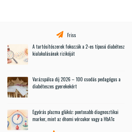
Friss
A tartósítószerek fokozzák a 2-es típusú diabétesz
kialakulásának rizikóját
Varázspálca díj 2026 – 100 csodás pedagógus a
diabéteszes gyerekekért
Egyórás plazma glükóz: pontosabb diagnosztikai
marker, mint az éhomi vércukor vagy a HbA1c