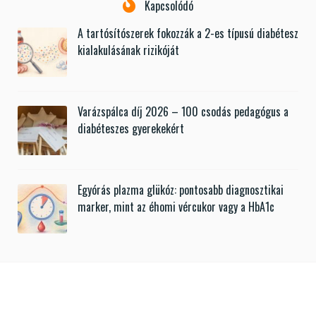
Kapcsolódó
A tartósítószerek fokozzák a 2-es típusú diabétesz
kialakulásának rizikóját
Varázspálca díj 2026 – 100 csodás pedagógus a
diabéteszes gyerekekért
Egyórás plazma glükóz: pontosabb diagnosztikai
marker, mint az éhomi vércukor vagy a HbA1c