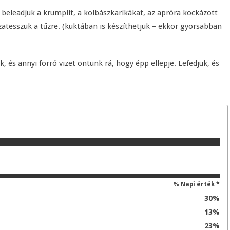
 beleadjuk a krumplit, a kolbászkarikákat, az apróra kockázott
szatesszük a tűzre. (kuktában is készíthetjük – ekkor gyorsabban
 és annyi forró vizet öntünk rá, hogy épp ellepje. Lefedjük, és
% Napi érték *
30
%
13
%
23
%