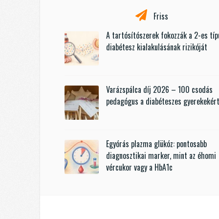
Friss
A tartósítószerek fokozzák a 2-es tí
diabétesz kialakulásának rizikóját
Varázspálca díj 2026 – 100 csodás
pedagógus a diabéteszes gyerekekér
Egyórás plazma glükóz: pontosabb
diagnosztikai marker, mint az éhomi
vércukor vagy a HbA1c