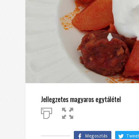
Jellegzetes magyaros egytálétel
Megosztás
Twee