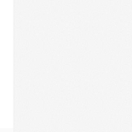
Paprikás krumpli