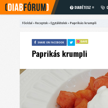
DIABÉTESZ
C
Főoldal
»
Receptek
»
Egytálételek
»
Paprikás krumpli
SAVE
SHARE ON FACEBOOK
Paprikás krumpli