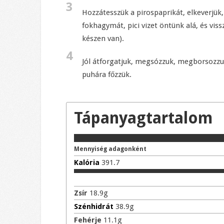
3
Hozzátesszük a pirospaprikát, elkeverjük,
fokhagymát, pici vizet öntünk alá, és vis
készen van).
4
Jól átforgatjuk, megsózzuk, megborsozzuk,
puhára főzzük.
Tápanyagtartalom
Mennyiség adagonként
Kalória
391.7
Zsír
18.9
g
Szénhidrát
38.9
g
Fehérje
11.1
g