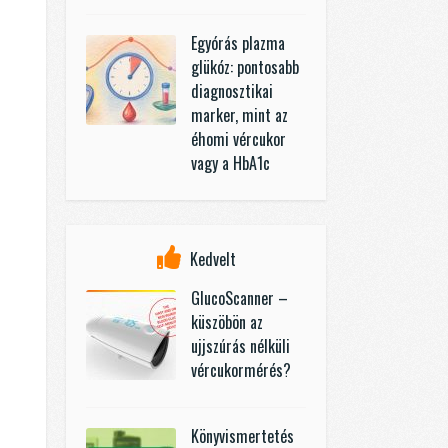
Egyórás plazma
glükóz: pontosabb
diagnosztikai
marker, mint az
éhomi vércukor
vagy a HbA1c
Kedvelt
GlucoScanner –
küszöbön az
ujjszúrás nélküli
vércukormérés?
Könyvismertetés