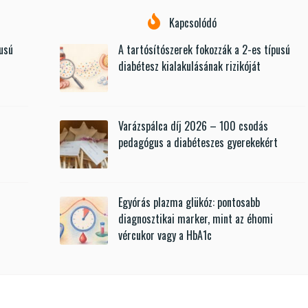
Kapcsolódó
pusú
A tartósítószerek fokozzák a 2-es típusú
diabétesz kialakulásának rizikóját
Varázspálca díj 2026 – 100 csodás
t
pedagógus a diabéteszes gyerekekért
Egyórás plazma glükóz: pontosabb
diagnosztikai marker, mint az éhomi
vércukor vagy a HbA1c