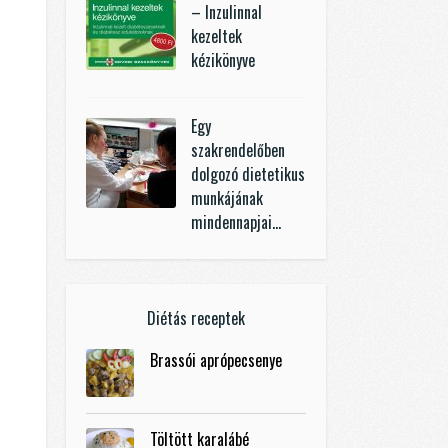
– Inzulinnal
kezeltek
kézikönyve
Egy
szakrendelőben
dolgozó dietetikus
munkájának
mindennapjai…
Diétás receptek
Brassói aprópecsenye
Töltött karalábé