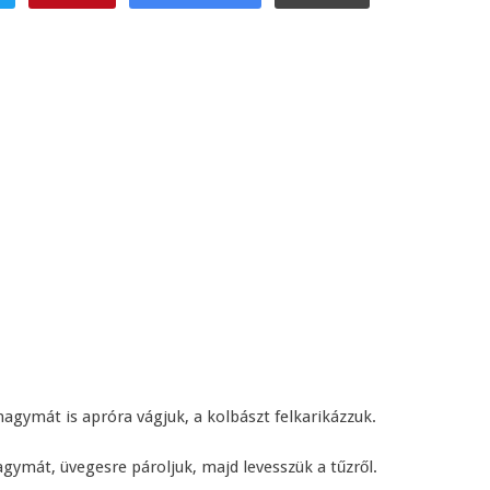
hagymát is apróra vágjuk, a kolbászt felkarikázzuk.
agymát, üvegesre pároljuk, majd levesszük a tűzről.