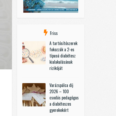
Friss
A tartósítószerek
fokozzák a 2-es
típusú diabétesz
kialakulásának
rizikóját
Varázspálca díj
2026 – 100
csodás pedagógus
a diabéteszes
gyerekekért