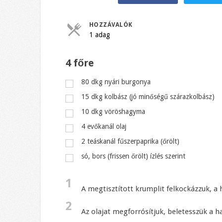
HOZZÁVALÓK
1 adag
4 főre
80
dkg
nyári burgonya
15
dkg
kolbász (jó minőségű szárazkolbász)
10
dkg
vöröshagyma
4
evőkanál
olaj
2
teáskanál
fűszerpaprika (őrölt)
só, bors (frissen őrölt) ízlés szerint
1
A megtisztított krumplit felkockázzuk, a 
2
Az olajat megforrósítjuk, beletesszük a h