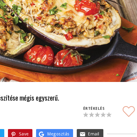
készítése mégis egyszerű.
ÉRTÉKELÉS
t
Save
Megosztás
Email