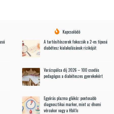
Kapcsolódó
pusú
A tartósítószerek fokozzák a 2-es típusú
diabétesz kialakulásának rizikóját
Varázspálca díj 2026 – 100 csodás
t
pedagógus a diabéteszes gyerekekért
Egyórás plazma glükóz: pontosabb
diagnosztikai marker, mint az éhomi
vércukor vagy a HbA1c