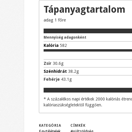
Tápanyagtartalom
adag
1 főre
Mennyiség adagonként
Kalória
582
Zsír
30.6
g
Szénhidrát
38.2
g
Fehérje
43.1
g
* A százalékos napi értékek 2000 kalóriás étr
kalóriaszükségletektől függően.
KATEGÓRIA
CÍMKÉK
Egytálételek
#sültzöldség