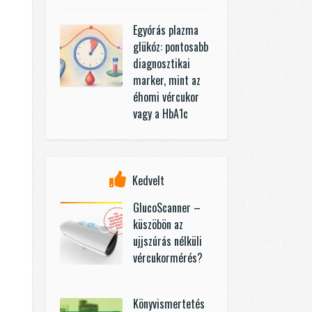
Egyórás plazma
glükóz: pontosabb
diagnosztikai
marker, mint az
éhomi vércukor
vagy a HbA1c
Kedvelt
GlucoScanner –
küszöbön az
ujjszúrás nélküli
vércukormérés?
Könyvismertetés