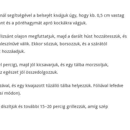
nál segítségével a belsejét kivájjuk úgy, hogy kb. 0,5 cm vastag
sánt és a póréhagymát apró kockákra vágjuk.
zsánt olajon megfuttatjuk, majd a darált húst hozzátesszük, és
leszínűvé válik. Ekkor sózzuk, borsozzuk, és a szárától
t hozzáadjuk.
l percig), majd jól kicsavarjuk, és egy tálba morzsoljuk,
z egészet jól összedolgozzuk.
val, és egy kivajazott tűzálló tálba helyezzük. Fóliával lefedve
ési módon).
al díszítjük és további 15–20 percig grillezzük, amíg szép