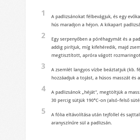
1
A padlizsánokat félbevágjuk, és egy evőka
hús maradjon a héjon. A kikapart padliz
2
Egy serpenyőben a póréhagymát és a padli
addig pirítjuk, míg kifehéredik, majd zsem
megtisztított, apróra vágott rozmaringo
3
A zsemlét langyos vízbe beáztatjuk (kb. fé
hozzáadjuk a tojást, a húsos masszát és a
4
A padlizsánok „héját”, megtöltjük a masszá
30 percig sütjük 190°C-on (alsó-felső süt
5
A fólia eltávolítása után tejföllel és sajtt
aranyszínűre sül a padlizsán.