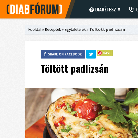
DIABÉTESZ
C
Főoldal
»
Receptek
»
Egytálételek
»
Töltött padlizsán
SAVE
SHARE ON FACEBOOK
Töltött padlizsán