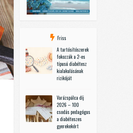
Friss
A tartósítószerek
fokozzák a 2-es
típusú diabétesz
kialakulásának
rizikóját
Varázspálca díj
2026 – 100
csodás pedagógus
a diabéteszes
gyerekekért