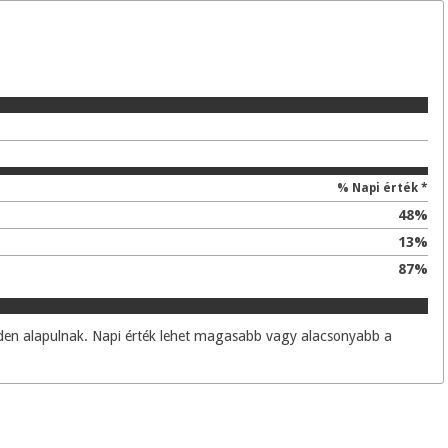
% Napi érték *
48
%
13
%
87
%
enden alapulnak. Napi érték lehet magasabb vagy alacsonyabb a