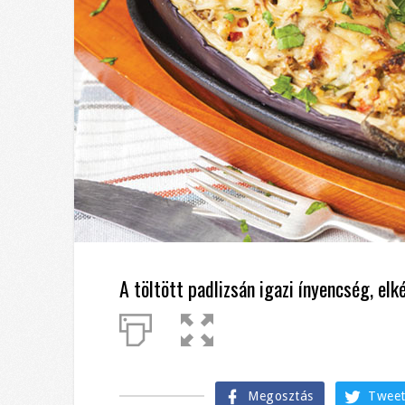
A töltött padlizsán igazi ínyencség, el
Megosztás
Twee