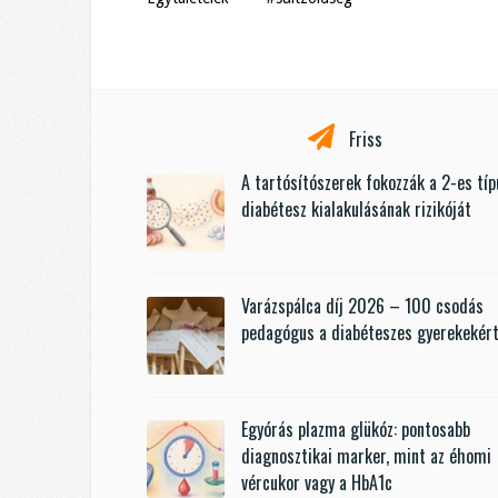
Friss
A tartósítószerek fokozzák a 2-es tí
diabétesz kialakulásának rizikóját
Varázspálca díj 2026 – 100 csodás
pedagógus a diabéteszes gyerekekér
Egyórás plazma glükóz: pontosabb
diagnosztikai marker, mint az éhomi
vércukor vagy a HbA1c