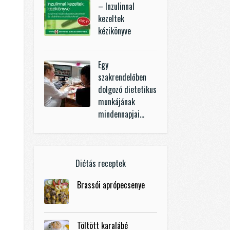
– Inzulinnal
kezeltek
kézikönyve
Egy
szakrendelőben
dolgozó dietetikus
munkájának
mindennapjai…
Diétás receptek
Brassói aprópecsenye
Töltött karalábé