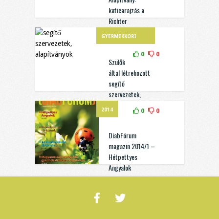
katicarajzás a
Richter
Egészségvárosban
GYERMEKKORI
DIABÉTESZ
0
0
Szülők
által létrehozott
segítő
szervezetek,
alapítványok
2014
0
0
bemutatkozása
DiabFórum
magazin 2014/1 –
Hétpettyes
Angyalok