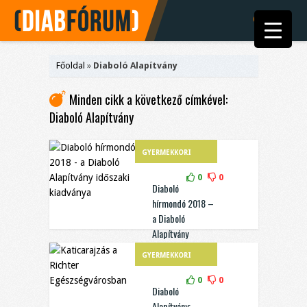
Főoldal
»
Diaboló Alapítvány
Minden cikk a következő címkével:
Diaboló Alapítvány
GYERMEKKORI
DIABÉTESZ
0
0
Diaboló
hírmondó 2018 –
a Diaboló
Alapítvány
időszaki
GYERMEKKORI
kiadványa
DIABÉTESZ
0
0
Diaboló
Alapítvány: