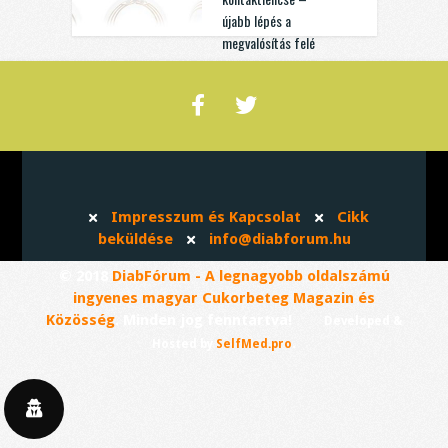
újabb lépés a
megvalósítás felé
Impresszum és Kapcsolat
Cikk
beküldése
info@diabforum.hu
© 2018
DiabFórum - A legnagyobb oldalszámú
ingyenes magyar Cukorbeteg Magazin és
Közösség
. Minden jog fenntartva!
Developed &
.
Hosted by
SelfMed.pro