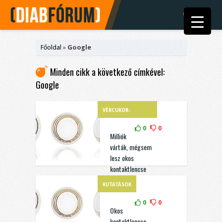
Főoldal
»
Google
Minden cikk a következő címkével:
Google
VÉRCUKOR-
ÖNELLENŐRZÉS
0
0
Milliók
várták, mégsem
lesz okos
kontaktlencse
KUTATÁSOK
0
0
Okos
kontaktlencse –