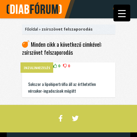
Főoldal
»
zsírszövet felszaporodás
Minden cikk a következő címkével:
zsírszövet felszaporodás
0
0
INZULINKEZELÉS
Sokszor a lipohipertrófia áll az érthetetlen
vércukor-ingadozások mögött