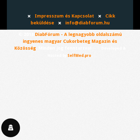
Impresszum és Kapcsolat
Cikk
beküldése
info@diabforum.hu
© 2018
DiabFórum - A legnagyobb oldalszámú
ingyenes magyar Cukorbeteg Magazin és
Közösség
. Minden jog fenntartva!
Developed &
.
Hosted by
SelfMed.pro