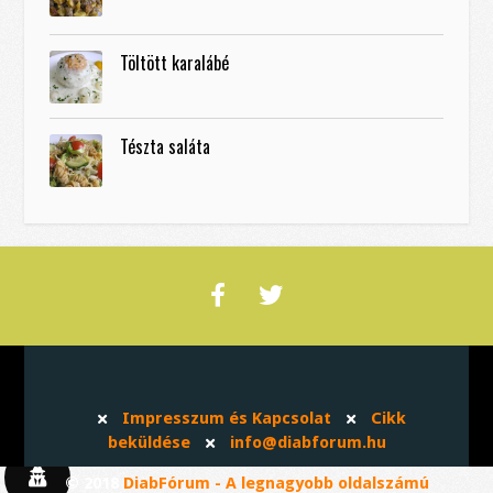
Töltött karalábé
Tészta saláta
Impresszum és Kapcsolat
Cikk
beküldése
info@diabforum.hu
© 2018
DiabFórum - A legnagyobb oldalszámú