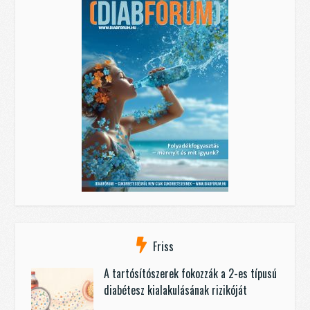
Friss
A tartósítószerek fokozzák a 2-es típusú
diabétesz kialakulásának rizikóját