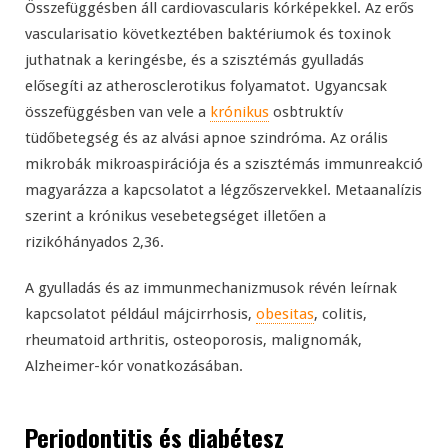
Összefüggésben áll cardiovascularis kórképekkel. Az erős
vascularisatio következtében baktériumok és toxinok
juthatnak a keringésbe, és a szisztémás gyulladás
elősegíti az atherosclerotikus folyamatot. Ugyancsak
összefüggésben van vele a
krónikus
osbtruktív
tüdőbetegség és az alvási apnoe szindróma. Az orális
mikrobák mikroaspirációja és a szisztémás immunreakció
magyarázza a kapcsolatot a légzőszervekkel. Metaanalízis
szerint a krónikus vesebetegséget illetően a
rizikóhányados 2,36.
A gyulladás és az immunmechanizmusok révén leírnak
kapcsolatot például májcirrhosis,
obesitas
, colitis,
rheumatoid arthritis, osteoporosis, malignomák,
Alzheimer-kór vonatkozásában.
Periodontitis és diabétesz