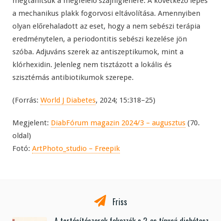
megtanítsuk a megfelelő szájhigiénére. A következő lépés
a mechanikus plakk fogorvosi eltávolítása. Amennyiben
olyan előrehaladott az eset, hogy a nem sebészi terápia
eredménytelen, a periodontitis sebészi kezelése jön
szóba. Adjuváns szerek az antiszeptikumok, mint a
klórhexidin. Jelenleg nem tisztázott a lokális és
szisztémás antibiotikumok szerepe.
(Forrás:
World J Diabetes
, 2024; 15:318–25)
Megjelent:
DiabFórum magazin 2024/3 – augusztus
(70.
oldal)
Fotó:
ArtPhoto_studio – Freepik
Friss