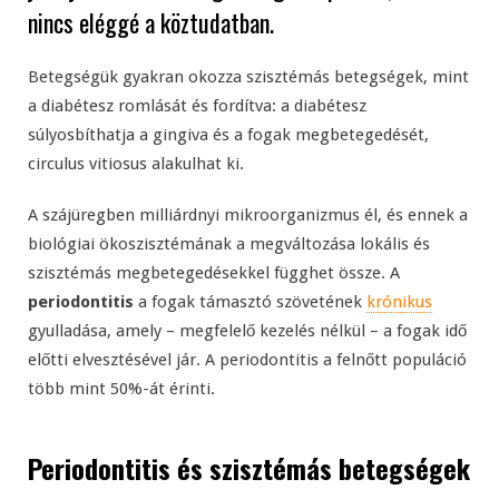
nincs eléggé a köztudatban.
Betegségük gyakran okozza szisztémás betegségek, mint
a diabétesz romlását és fordítva: a diabétesz
súlyosbíthatja a gingiva és a fogak megbetegedését,
circulus vitiosus alakulhat ki.
A szájüregben milliárdnyi mikroorganizmus él, és ennek a
biológiai ökoszisztémának a megváltozása lokális és
szisztémás megbetegedésekkel függhet össze. A
periodontitis
a fogak támasztó szövetének
krónikus
gyulladása, amely – megfelelő kezelés nélkül – a fogak idő
előtti elvesztésével jár. A periodontitis a felnőtt populáció
több mint 50%-át érinti.
Periodontitis és szisztémás betegségek