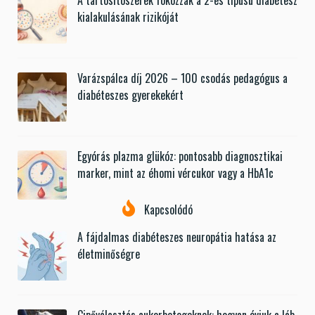
A tartósítószerek fokozzák a 2-es típusú diabétesz
kialakulásának rizikóját
Varázspálca díj 2026 – 100 csodás pedagógus a
diabéteszes gyerekekért
Egyórás plazma glükóz: pontosabb diagnosztikai
marker, mint az éhomi vércukor vagy a HbA1c
Kapcsolódó
A fájdalmas diabéteszes neuropátia hatása az
életminőségre