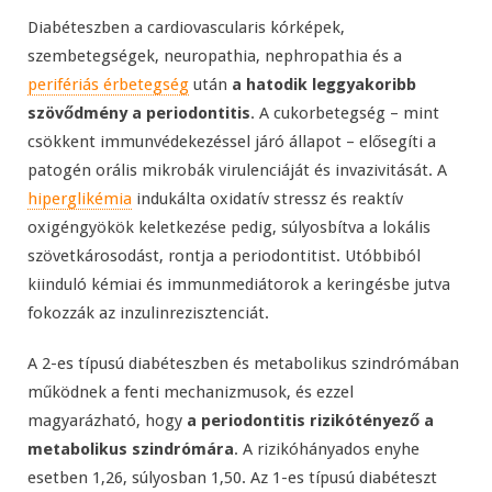
Diabéteszben a cardiovascularis kórképek,
szembetegségek, neuropathia, nephropathia és a
perifériás érbetegség
után
a hatodik leggyakoribb
szövődmény a periodontitis
. A cukorbetegség – mint
csökkent immunvédekezéssel járó állapot – elősegíti a
patogén orális mikrobák virulenciáját és invazivitását. A
hiperglikémia
indukálta oxidatív stressz és reaktív
oxigéngyökök keletkezése pedig, súlyosbítva a lokális
szövetkárosodást, rontja a periodontitist. Utóbbiból
kiinduló kémiai és immunmediátorok a keringésbe jutva
fokozzák az inzulinrezisztenciát.
A 2-es típusú diabéteszben és metabolikus szindrómában
működnek a fenti mechanizmusok, és ezzel
magyarázható, hogy
a periodontitis rizikótényező a
metabolikus szindrómára
. A rizikóhányados enyhe
esetben 1,26, súlyosban 1,50. Az 1-es típusú diabéteszt