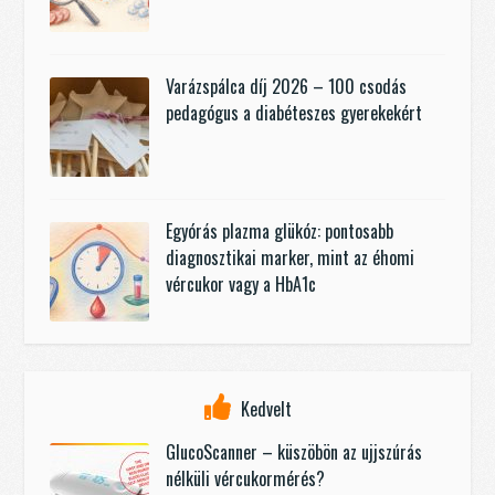
Varázspálca díj 2026 – 100 csodás
pedagógus a diabéteszes gyerekekért
Egyórás plazma glükóz: pontosabb
diagnosztikai marker, mint az éhomi
vércukor vagy a HbA1c
Kedvelt
GlucoScanner – küszöbön az ujjszúrás
nélküli vércukormérés?