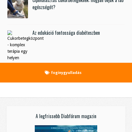
Cipőválasztás cukorbetegeknek: hogyan óvjuk a láb
egészségét?
Az edukáció fontossága diabéteszben
fogínygyulladás
A legfrissebb Diabfórum magazin