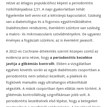
nézve az átlagos populációhoz képest a periodontitis
rizikóhányadosa 2,51. A napi gyakorlatban tehát
figyelembe kell venni ezt a kétirányú kapcsolatot. Szükség
van a diabetológus és a fogorvos együttműködésére.
Diabéteszben rendszeres, évenkénti szűrésre van szükség
a makro- és mikrovascularis szövődményekre. De ugyanez
érvényes a fogászati szűrésre, az is évenként javasolt.
A 2022-es Cochrane-áttekintés szerint közepes szintű az
evidencia arra nézve, hogy
a periodontitis kezelése
javítja a glikémiás kontrollt
. Ebben a vizsgálatban
egyéves követés során az egyik diabéteszes csoportban a
periodontitis nem sebészi kezelését, a plakkok és
fogkövek manuális vagy ultrahangos eltávolítását
végezték. A másik csoportban ilyen ellátás nem történt. A
glikémiás kontrolláltság szignifikánsan jobb volt. A
periodontitis kezelésének első lépése, hogy a betegeket