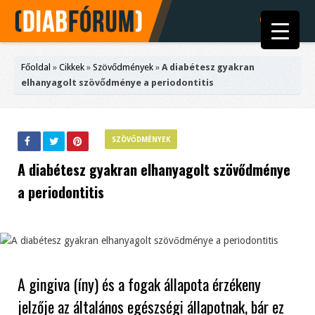
Főoldal
»
Cikkek
»
Szövődmények
»
A diabétesz gyakran
elhanyagolt szövődménye a periodontitis
SZÖVŐDMÉNYEK
A diabétesz gyakran elhanyagolt szövődménye
a periodontitis
A gingiva (íny) és a fogak állapota érzékeny
jelzője az általános egészségi állapotnak, bár ez