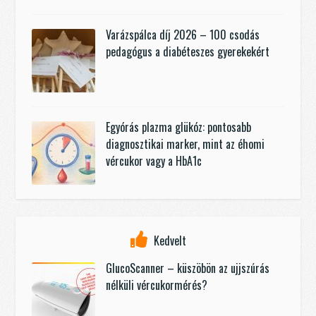
Varázspálca díj 2026 – 100 csodás
pedagógus a diabéteszes gyerekekért
Egyórás plazma glükóz: pontosabb
diagnosztikai marker, mint az éhomi
vércukor vagy a HbA1c
Kedvelt
GlucoScanner – küszöbön az ujjszúrás
nélküli vércukormérés?