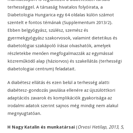
terhességgel. A társaság hivatalos folyóirata, a
Diabetologia Hungarica egy 64 oldalas külön számot
szentelt e fontos témának (Supplementum 2013/2).
Ebben belgyógyász, szülész, szemész és
gyermekgyógyász szakorvosok, valamint dietetikus és
diabetológiai szakápoló írásai olvashatók, amelyek
részletekbe menően megfogalmazzák az egymással
közreműködő alap (háziorvos) és szakellátás (terhességi
diabetologiai centrum) feladatait.
A diabétesz ellátás és ezen belül a terhesség alatti
diabétesz-gondozás javulása ellenére az újszülöttkori
adaptációs zavarok és komplikációk gyakorisága az
irodalmi adatok szerint sajnos még mindig nem alakul
megnyugtatóan.
H Nagy Katalin és munkatársai
(
Orvosi Hetilap, 2013, 5,