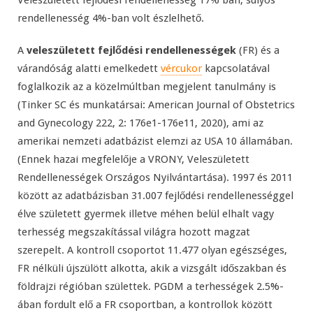
rendellenesség 4%-ban volt észlelhető.
A
veleszületett fejlődési rendellenességek
(FR) és a
várandóság alatti emelkedett
vércukor
kapcsolatával
foglalkozik az a közelmúltban megjelent tanulmány is
(Tinker SC és munkatársai: American Journal of Obstetrics
and Gynecology 222, 2: 176e1-176e11, 2020), ami az
amerikai nemzeti adatbázist elemzi az USA 10 államában.
(Ennek hazai megfelelője a VRONY, Veleszületett
Rendellenességek Országos Nyilvántartása). 1997 és 2011
között az adatbázisban 31.007 fejlődési rendellenességgel
élve született gyermek illetve méhen belül elhalt vagy
terhesség megszakítással világra hozott magzat
szerepelt. A kontroll csoportot 11.477 olyan egészséges,
FR nélküli újszülött alkotta, akik a vizsgált időszakban és
földrajzi régióban születtek. PGDM a terhességek 2.5%-
ában fordult elő a FR csoportban, a kontrollok között