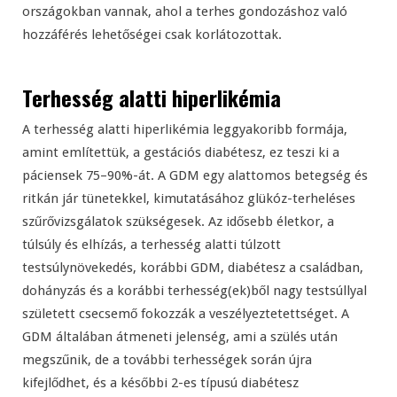
országokban vannak, ahol a terhes gondozáshoz való
hozzáférés lehetőségei csak korlátozottak.
Terhesség alatti hiperlikémia
A terhesség alatti hiperlikémia leggyakoribb formája,
amint említettük, a gestációs diabétesz, ez teszi ki a
páciensek 75–90%-át. A GDM egy alattomos betegség és
ritkán jár tünetekkel, kimutatásához glükóz-terheléses
szűrővizsgálatok szükségesek. Az idősebb életkor, a
túlsúly és elhízás, a terhesség alatti túlzott
testsúlynövekedés, korábbi GDM, diabétesz a családban,
dohányzás és a korábbi terhesség(ek)ből nagy testsúllyal
született csecsemő fokozzák a veszélyeztetettséget. A
GDM általában átmeneti jelenség, ami a szülés után
megszűnik, de a további terhességek során újra
kifejlődhet, és a későbbi 2-es típusú diabétesz