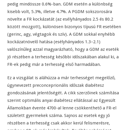
pedig mindössze 0.6%-ban. GDM esetén a különbség
kisebb volt, 5.3%, illetve 4.7%. A PGDM sokszorosára
növelte a FR kockázatát (az esélyhányados 2.5 és 80.2
között mozgott), különösen bizonyos típusú FR esetében
(gerinc, agy, végtagok és szív). A GDM sokkal enyhébb
kockázatnövelő hatása (esélyhányados 1.3–2.1)
valószínűleg azzal magyarázható, hogy a GDM az eseték
jó részében a terhesség későbbi időszakában alakul ki, a
FR-ek pedig már a terhesség első harmadában.
Ez a vizsgálat is aláhúzza a már terhességet megelőző,
úgynevezett preconceprionális időszak diabétesz
gondozásának jelentőségét. A cikk szerzőinek számítása
szerint optimális anyai diabétesz ellátással az Egyesült
Államokban évente 4700-al lenne csökkenthető a FR-el
született gyermekek száma. Sajnos az esetek egy jó
részében a terhesség csak akkor kerül felismerésre,