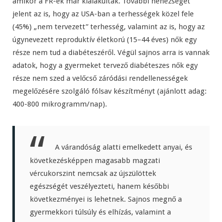
amikor a FR-ek már kialakultak. További nehézséget
jelent az is, hogy az USA-ban a terhességek közel fele
(45%) „nem tervezett” terhesség, valamint az is, hogy az
úgynevezett reproduktív életkorú (15–44 éves) nők egy
része nem tud a diabéteszéről. Végül sajnos arra is vannak
adatok, hogy a gyermeket tervező diabéteszes nők egy
része nem szed a velőcső záródási rendellenességek
megelőzésére szolgáló fólsav készítményt (ajánlott adag:
400-800 mikrogramm/nap).
A várandóság alatti emelkedett anyai, és
következésképpen magasabb magzati
vércukorszint nemcsak az újszülöttek
egészségét veszélyezteti, hanem későbbi
következményei is lehetnek. Sajnos megnő a
gyermekkori túlsúly és elhízás, valamint a