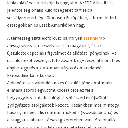
kialakulásának a rizikója is nagyobb. Az IDF Atlas itt is
jelentős regionális különbségeket tárt fel: a
veszélyeztetettség különösen Európában, a Közel-keleti
országokban és Észak Amerikában nagy.
A terhesség alatt előforduló bármilyen
szénhidrát
-
anyagcserezavar veszélyezteti a magzatot, és az
újszülöttek speciális figyelmet és ellátást igényelnek. Az
újszülötteket veszélyeztető zavarok egy része átmeneti és
enyhe, egy részük azonban súlyos és maradandó
károsodásokat okozhat.
A diabéteszes várandós nő és újszülöttjének optimális
ellátása szoros együttműködést tételez fel a
belgyógyászati-diabetológiai, szülészeti és újszülött
gyógyászati szolgálatok között. Hazánkban már mintegy
húsz ilyen speciális centrum működik (www.diabet.hu) és
a Magyar Diabetes Társaság keretében 2008 óta önálló
munkacsoport is foglalkozik a diabetesszel társuló