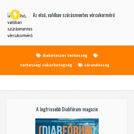
Az első, valóban szúrásmentes vércukormérő
diabéteszes terhesség
terhességi cukorbetegség
várandósság
A legfrissebb Diabfórum magazin