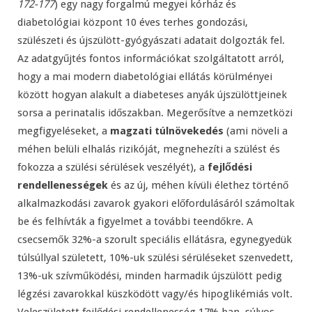
172-177
) egy nagy forgalmú megyei kórház és
diabetológiai központ 10 éves terhes gondozási,
szülészeti és újszülött-gyógyászati adatait dolgozták fel.
Az adatgyűjtés fontos információkat szolgáltatott arról,
hogy a mai modern diabetológiai ellátás körülményei
között hogyan alakult a diabeteses anyák újszülöttjeinek
sorsa a perinatalis időszakban. Megerősítve a nemzetközi
megfigyeléseket, a
magzati túlnövekedés
(ami növeli a
méhen belüli elhalás rizikóját, megnehezíti a szülést és
fokozza a szülési sérülések veszélyét), a
fejlődési
rendellenességek
és az új, méhen kívüli élethez történő
alkalmazkodási zavarok gyakori előfordulásáról számoltak
be és felhívták a figyelmet a további teendőkre. A
csecsemők 32%-a szorult speciális ellátásra, egynegyedük
túlsúllyal született, 10%-uk szülési sérüléseket szenvedett,
13%-uk szívműködési, minden harmadik újszülött pedig
légzési zavarokkal küszködött vagy/és hipoglikémiás volt.
Veleszületett fejlődési rendellenesség 17% ban, súlyos