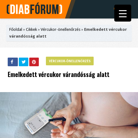
Főoldal
»
Cikkek
»
Vércukor-önellenőrzés
»
Emelkedett vércukor
várandósság alatt
VÉRCUKOR-ÖNELLENŐRZÉS
Emelkedett vércukor várandósság alatt