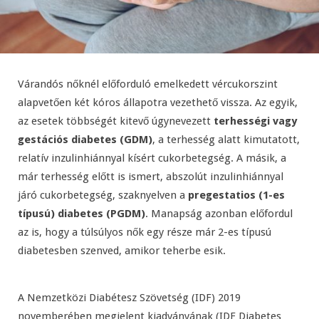
Várandós nőknél előforduló emelkedett vércukorszint
alapvetően két kóros állapotra vezethető vissza. Az egyik,
az esetek többségét kitevő úgynevezett
terhességi vagy
gestációs diabetes (GDM)
, a terhesség alatt kimutatott,
relatív inzulinhiánnyal kísért cukorbetegség. A másik, a
már terhesség előtt is ismert, abszolút inzulinhiánnyal
járó cukorbetegség, szaknyelven a
pregestatios (1-es
típusú) diabetes (PGDM)
. Manapság azonban előfordul
az is, hogy a túlsúlyos nők egy része már 2-es típusú
diabetesben szenved, amikor teherbe esik.
A Nemzetközi Diabétesz Szövetség (IDF) 2019
novemberében megjelent kiadványának (IDF Diabetes