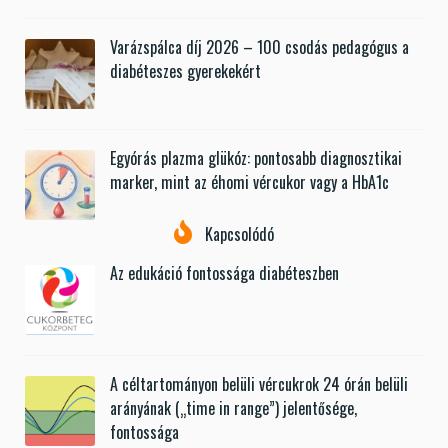
Varázspálca díj 2026 – 100 csodás pedagógus a
diabéteszes gyerekekért
Egyórás plazma glükóz: pontosabb diagnosztikai
marker, mint az éhomi vércukor vagy a HbA1c
Kapcsolódó
Az edukáció fontossága diabéteszben
A céltartományon belüli vércukrok 24 órán belüli
arányának („time in range”) jelentősége,
fontossága