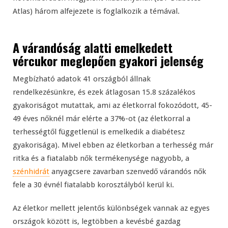
Atlas) három alfejezete is foglalkozik a témával.
A várandóság alatti emelkedett
vércukor
meglepően gyakori jelenség
Megbízható adatok 41 országból állnak
rendelkezésünkre, és ezek átlagosan 15.8 százalékos
gyakoriságot mutattak, ami az életkorral fokozódott, 45-
49 éves nőknél már elérte a 37%-ot (az életkorral a
terhességtől függetlenül is emelkedik a diabétesz
gyakorisága). Mivel ebben az életkorban a terhesség már
ritka és a fiatalabb nők termékenysége nagyobb, a
szénhidrát
anyagcsere zavarban szenvedő várandós nők
fele a 30 évnél fiatalabb korosztályból kerül ki.
Az életkor mellett jelentős különbségek vannak az egyes
országok között is, legtöbben a kevésbé gazdag