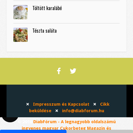
Töltött karalábé
Tészta saláta
Impresszum és Kapcsolat
Cikk
beküldése
info@diabforum.hu
© 2018
DiabFórum - A legnagyobb oldalszámú
ingyenes magyar Cukorbeteg Magazin és