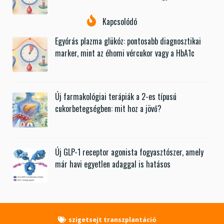
Kapcsolódó
Egyórás plazma glükóz: pontosabb diagnosztikai
marker, mint az éhomi vércukor vagy a HbA1c
Új farmakológiai terápiák a 2-es típusú
cukorbetegségben: mit hoz a jövő?
Új GLP-1 receptor agonista fogyasztószer, amely
már havi egyetlen adaggal is hatásos
szigetsejt transzplantáció