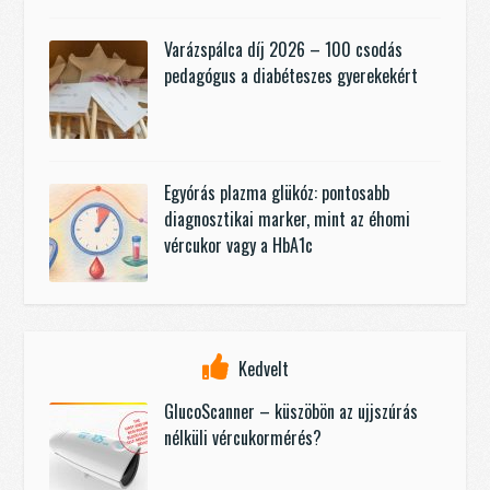
Varázspálca díj 2026 – 100 csodás
pedagógus a diabéteszes gyerekekért
Egyórás plazma glükóz: pontosabb
diagnosztikai marker, mint az éhomi
vércukor vagy a HbA1c
Kedvelt
GlucoScanner – küszöbön az ujjszúrás
nélküli vércukormérés?