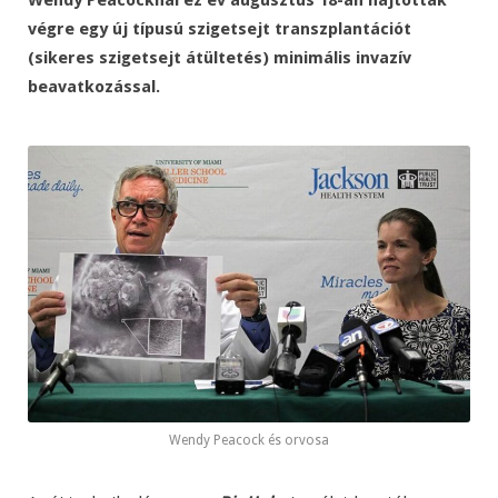
Wendy Peacocknál ez év augusztus 18-án hajtottak
végre egy új típusú szigetsejt transzplantációt
(sikeres szigetsejt átültetés) minimális invazív
beavatkozással.
Wendy Peacock és orvosa