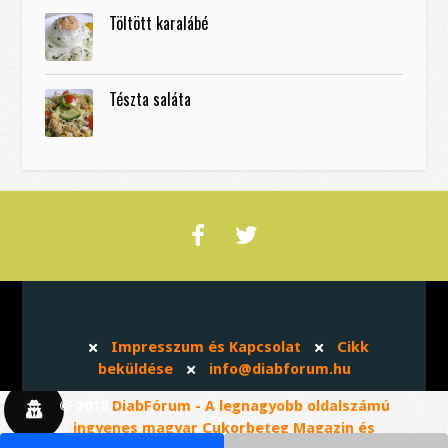
Töltött karalábé
Tészta saláta
Impresszum és Kapcsolat
Cikk
beküldése
info@diabforum.hu
© 2018
DiabFórum - A legnagyobb oldalszámú
ingyenes magyar Cukorbeteg Magazin és