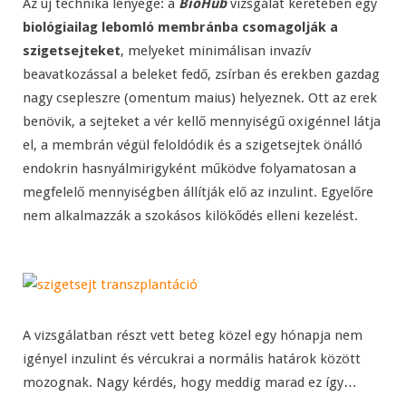
Az új technika lényege: a
BioHub
vizsgálat keretében egy
biológiailag lebomló membránba csomagolják a
szigetsejteket
, melyeket minimálisan invazív
beavatkozással a beleket fedő, zsírban és erekben gazdag
nagy csepleszre (omentum maius) helyeznek. Ott az erek
benövik, a sejteket a vér kellő mennyiségű oxigénnel látja
el, a membrán végül feloldódik és a szigetsejtek önálló
endokrin hasnyálmirigyként működve folyamatosan a
megfelelő mennyiségben állítják elő az inzulint. Egyelőre
nem alkalmazzák a szokásos kilökődés elleni kezelést.
A vizsgálatban részt vett beteg közel egy hónapja nem
igényel inzulint és vércukrai a normális határok között
mozognak. Nagy kérdés, hogy meddig marad ez így…