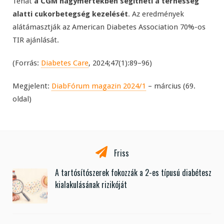
Tehát
a CGM nagymértékben segítheti a terhesség
alatti cukorbetegség kezelését
. Az eredmények
alátámasztják az American Diabetes Association 70%-os
TIR ajánlását.
(Forrás:
Diabetes Care
, 2024;47(1):89–96)
Megjelent:
DiabFórum magazin 2024/1
– március (69.
oldal)
Friss
A tartósítószerek fokozzák a 2-es típusú diabétesz
kialakulásának rizikóját