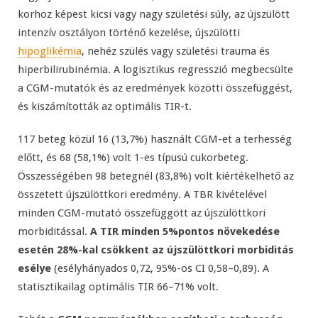
korhoz képest kicsi vagy nagy születési súly, az újszülött
intenzív osztályon történő kezelése, újszülötti
hipoglikémia
, nehéz szülés vagy születési trauma és
hiperbilirubinémia. A logisztikus regresszió megbecsülte
a CGM-mutatók és az eredmények közötti összefüggést,
és kiszámították az optimális TIR-t.
117 beteg közül 16 (13,7%) használt CGM-et a terhesség
előtt, és 68 (58,1%) volt 1-es típusú cukorbeteg.
Összességében 98 betegnél (83,8%) volt kiértékelhető az
összetett újszülöttkori eredmény. A TBR kivételével
minden CGM-mutató összefüggött az újszülöttkori
morbiditással.
A TIR minden 5%pontos növekedése
esetén 28%-kal csökkent az újszülöttkori morbiditás
esélye
(esélyhányados 0,72, 95%-os CI 0,58–0,89). A
statisztikailag optimális TIR 66–71% volt.