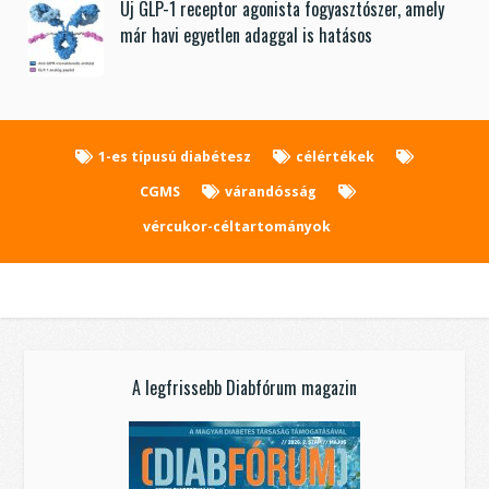
Új GLP-1 receptor agonista fogyasztószer, amely
már havi egyetlen adaggal is hatásos
1-es típusú diabétesz
célértékek
CGMS
várandósság
vércukor-céltartományok
A legfrissebb Diabfórum magazin