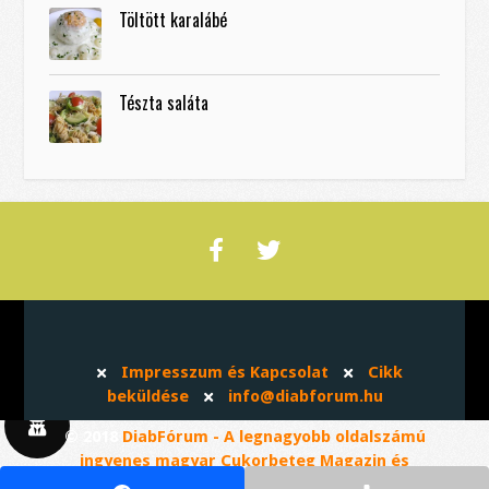
Töltött karalábé
Tészta saláta
Impresszum és Kapcsolat
Cikk
beküldése
info@diabforum.hu
© 2018
DiabFórum - A legnagyobb oldalszámú
ingyenes magyar Cukorbeteg Magazin és
Közösség
. Minden jog fenntartva!
Developed &