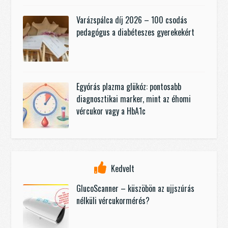
Varázspálca díj 2026 – 100 csodás
pedagógus a diabéteszes gyerekekért
Egyórás plazma glükóz: pontosabb
diagnosztikai marker, mint az éhomi
vércukor vagy a HbA1c
Kedvelt
GlucoScanner – küszöbön az ujjszúrás
nélküli vércukormérés?