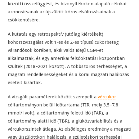
közötti összefüggést, és bizonyítékokon alapuló célokat
azonosítsanak az újszülött kóros elváltozásainak a
csökkentésére.
A kutatás egy retrospektív (utólag kiértékelt)
kohorszvizsgálat volt 1-es és 2-es típusú cukorbeteg
várandósok körében, akik valós idejű CGM-et
alkalmaztak, és egy amerikai felsőoktatási központban
szültek (2018–2021 között). A többszörös terhességet, a
magzati rendellenességeket és a korai magzati halálozás
eseteit kizárták.
A vizsgált paraméterek között szerepelt a
vércukor
céltartományon belüli időtartama (TIR; mely 3,5–7,8
mmol/l volt), a céltartomány feletti idő (TAR), a
céltartomány alatti idő (TBR), a glükózvariabilitás és a
vércukorszintek átlaga. Az elsődleges eredmény a magzati
vagy újszülöttkori halálozás, a születéskori terhességi