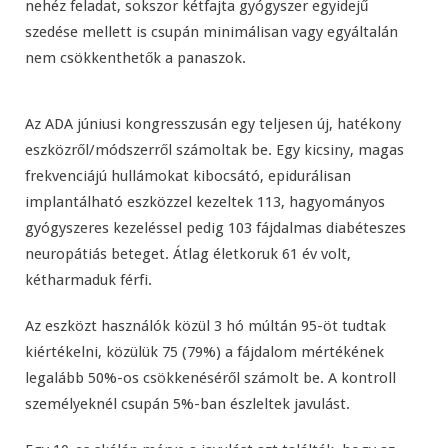
nehéz feladat, sokszor kétfajta gyógyszer egyidejű
szedése mellett is csupán minimálisan vagy egyáltalán
nem csökkenthetők a panaszok.
Az ADA júniusi kongresszusán egy teljesen új, hatékony
eszközről/módszerről számoltak be. Egy kicsiny, magas
frekvenciájú hullámokat kibocsátó, epidurálisan
implantálható eszközzel kezeltek 113, hagyományos
gyógyszeres kezeléssel pedig 103 fájdalmas diabéteszes
neuropátiás beteget. Átlag életkoruk 61 év volt,
kétharmaduk férfi.
Az eszközt használók közül 3 hó múltán 95-öt tudtak
kiértékelni, közülük 75 (79%) a fájdalom mértékének
legalább 50%-os csökkenéséről számolt be. A kontroll
személyeknél csupán 5%-ban észleltek javulást.