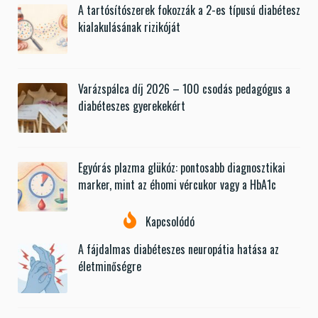
A tartósítószerek fokozzák a 2-es típusú diabétesz
kialakulásának rizikóját
Varázspálca díj 2026 – 100 csodás pedagógus a
diabéteszes gyerekekért
Egyórás plazma glükóz: pontosabb diagnosztikai
marker, mint az éhomi vércukor vagy a HbA1c
Kapcsolódó
A fájdalmas diabéteszes neuropátia hatása az
életminőségre