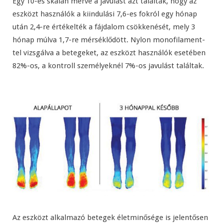
Egy 10-es skálán mérve a javulást azt találták, hogy az
eszközt használók a kiindulási 7,6-es fokról egy hónap
után 2,4-re értékelték a fájdalom csökkenését, mely 3
hónap múlva 1,7-re mérséklődött. Nylon monofilament-
tel vizsgálva a betegeket, az eszközt használók esetében
82%-os, a kontroll személyeknél 7%-os javulást találtak.
Az eszközt alkalmazó betegek életminősége is jelentősen