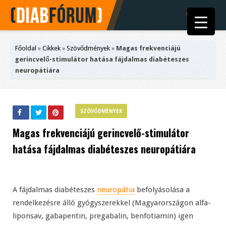
Főoldal
»
Cikkek
»
Szövődmények
»
Magas frekvenciájú
gerincvelő-stimulátor hatása fájdalmas diabéteszes
neuropátiára
SZÖVŐDMÉNYEK
Magas frekvenciájú gerincvelő-stimulátor
hatása fájdalmas diabéteszes neuropátiára
A fájdalmas diabéteszes
neuropátia
befolyásolása a
rendelkezésre álló gyógyszerekkel (Magyarországon alfa-
liponsav, gabapentin, pregabalin, benfotiamin) igen