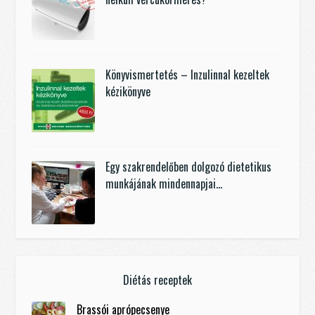
Könyvismertetés – Inzulinnal kezeltek
kézikönyve
Egy szakrendelőben dolgozó dietetikus
munkájának mindennapjai…
Diétás receptek
Brassói aprópecsenye