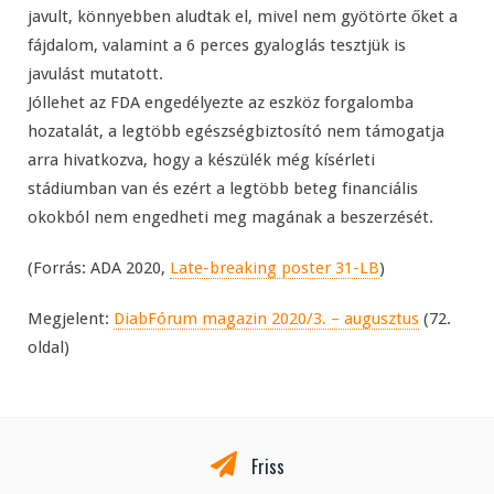
javult, könnyebben aludtak el, mivel nem gyötörte őket a
fájdalom, valamint a 6 perces gyaloglás tesztjük is
javulást mutatott.
Jóllehet az FDA engedélyezte az eszköz forgalomba
hozatalát, a legtöbb egészségbiztosító nem támogatja
arra hivatkozva, hogy a készülék még kísérleti
stádiumban van és ezért a legtöbb beteg financiális
okokból nem engedheti meg magának a beszerzését.
(Forrás: ADA 2020,
Late-breaking poster 31-LB
)
Megjelent:
DiabFórum magazin 2020/3. – augusztus
(72.
oldal)
Friss