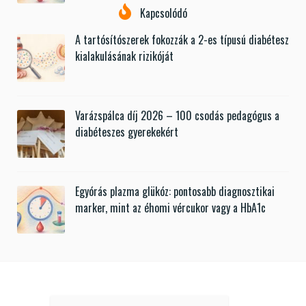
Kapcsolódó
A tartósítószerek fokozzák a 2-es típusú diabétesz
kialakulásának rizikóját
Varázspálca díj 2026 – 100 csodás pedagógus a
diabéteszes gyerekekért
Egyórás plazma glükóz: pontosabb diagnosztikai
marker, mint az éhomi vércukor vagy a HbA1c