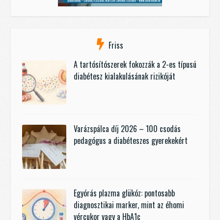
Friss
A tartósítószerek fokozzák a 2-es típusú
diabétesz kialakulásának rizikóját
Varázspálca díj 2026 – 100 csodás
pedagógus a diabéteszes gyerekekért
Egyórás plazma glükóz: pontosabb
diagnosztikai marker, mint az éhomi
vércukor vagy a HbA1c