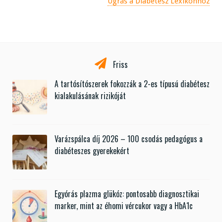
Ugrás a Diabétesz Lexikonhoz
Friss
A tartósítószerek fokozzák a 2-es típusú diabétesz
kialakulásának rizikóját
Varázspálca díj 2026 – 100 csodás pedagógus a
diabéteszes gyerekekért
Egyórás plazma glükóz: pontosabb diagnosztikai
marker, mint az éhomi vércukor vagy a HbA1c