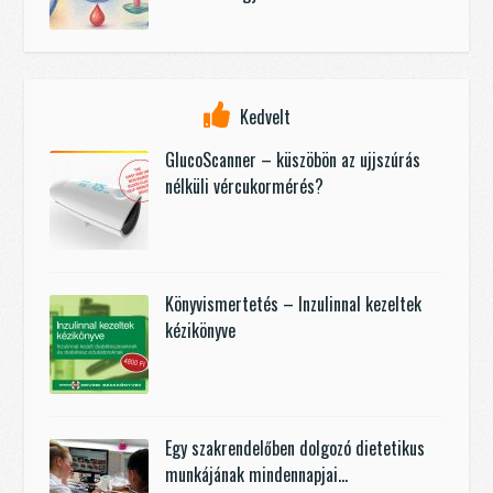
Kedvelt
GlucoScanner – küszöbön az ujjszúrás
nélküli vércukormérés?
Könyvismertetés – Inzulinnal kezeltek
kézikönyve
Egy szakrendelőben dolgozó dietetikus
munkájának mindennapjai…