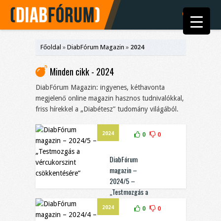
Főoldal
»
DiabFórum Magazin
»
2024
Minden cikk - 2024
DiabFórum Magazin: ingyenes, kéthavonta
megjelenő online magazin hasznos tudnivalókkal,
friss hírekkel a „Diabétesz” tudomány világából.
2024
0
0
DiabFórum
magazin –
2024/5 –
„Testmozgás a
vércukorszint
2024
0
0
csökkentésére”