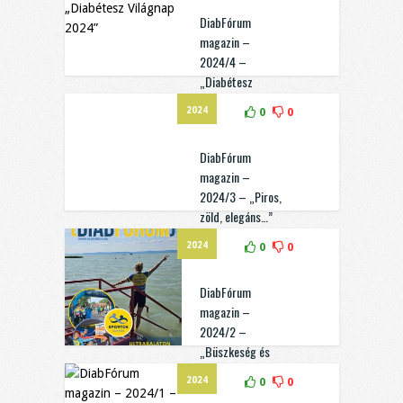
DiabFórum
magazin –
2024/4 –
„Diabétesz
Világnap 2024”
2024
0
0
DiabFórum
magazin –
2024/3 – „Piros,
zöld, elegáns…”
2024
0
0
DiabFórum
magazin –
2024/2 –
„Büszkeség és
hála”
2024
0
0